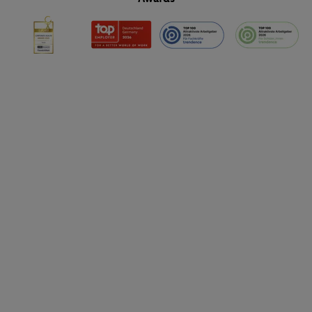
daraus eine spezielle Online-Kennung zu erstellen (die sogenannt
sodann ähnlich wie die sogleich beschriebene Utiq-Kennung ve
um Sie in von Dritten betriebenen Diensten zu erkennen und Ihnen
Werbung auszuspielen. Hierzu wird von uns und einem der ander
genannten Partner auch Ihre in einen Hashwert umgewandelte E-
gemeinsamer Verantwortlichkeit verarbeitet.
Zudem erlauben Sie uns, der Utiq SA/NV („Utiq“) und
Ihrem
Telekommunikationsnetzbetreiber
, die Utiq-Technologie in
einzusetzen. Utiq prüft zunächst anhand Ihrer IP-Adresse, ob die 
Sie verfügbar ist. Wenn das der Fall ist, gibt Utiq Ihre IP-Adresse
Netzbetreiber weiter, der anhand der IP-Adresse und einer Kund
wie z.B. Ihrer Mobilfunknummer, eine Kennung für Utiq erstellt.
Kennung verwenden, um Sie wiederzuerkennen und Erkenntnisse
Nutzungsverhalten in den Lidl-Diensten zu erfassen. Insbesonder
mittels dieser Technologie auch auf Diensten wiedererkannt werd
Dritten betrieben werden, damit wir Ihnen dort personalisierte W
können. Sie können Ihre Einwilligung speziell zur Nutzung der U
zusätzlich zur weiter unten erläuterten Möglichkeit, Ihre Einwilli
widerrufen - jederzeit auch über
das Datenschutzportal von Utiq