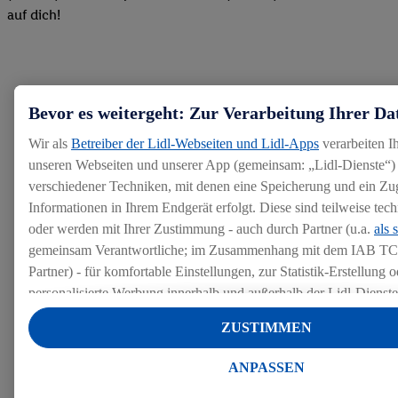
auf dich!
Hinweis:
Aus Gründen der leichteren Lesbarkeit verwenden
wir im Textverlauf die männliche Form der Anrede.
Bevor es weitergeht: Zur Verarbeitung Ihrer Da
Selbstverständlich sind bei Lidl Menschen jeder
Geschlechtsidentität willkommen. * Mindesteinstiegslohn für
Wir als
Betreiber der Lidl-Webseiten und Lidl-Apps
verarbeiten I
tarifl. Kollegen (auch ohne abgeschlossene Berufsausbildung),
unseren Webseiten und unserer App (gemeinsam: „Lidl-Dienste“) 
je nach Erfahrung und Tarifgebiet deutlich mehr. Gilt nicht für
verschiedener Techniken, mit denen eine Speicherung und ein Zug
Praktikum, Ausbildung, Abiturientenprogramm sowie Duales
Studium. **Gültig ab dem 01.04.26. Ausgenommen
Informationen in Ihrem Endgerät erfolgt. Diese sind teilweise te
Tabakwaren, Bücher, Zeitschriften und Zeitungen,
oder werden mit Ihrer Zustimmung - auch durch Partner (u.a.
als 
Säuglingsanfangsnahrung, Pfand, CO2-Zylinder, Telefon-,
gemeinsam Verantwortliche; im Zusammenhang mit dem IAB TC
Gutschein- und Geschenkkarten sowie die Rettertüte.
Monatliche Begrenzung auf maximalen Gesamteinkaufswert i.
Partner) - für komfortable Einstellungen, zur Statistik-Erstellung o
H. v. 500 € und maximal 25 € Rabatt.
personalisierte Werbung innerhalb und außerhalb der Lidl-Dienst
Datenverarbeitungen für personalisierte Werbung werden durchge
ZUSTIMMEN
Werbung auszusteuern und um Dritten die Ausspielung von Werb
Lidl-Dienste über die Ihnen und Ihren Haushaltsangehörigen zug
ANPASSEN
Endgeräte zu ermöglichen. Sofern Sie Teilnehmer des Lidl Plus-