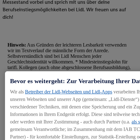
Messestand vorbei und sprich mit uns über deine
Berufseinstiegsmöglichkeiten bei Lidl. Wir freuen uns auf
dich!
Hinweis:
Aus Gründen der leichteren Lesbarkeit verwenden
wir im Textverlauf die männliche Form der Anrede.
Selbstverständlich sind bei Lidl Menschen jeder
Geschlechtsidentität willkommen. * Mindesteinstiegslohn für
tarifl. Kollegen (auch ohne abgeschlossene Berufsausbildung),
je nach Erfahrung und Tarifgebiet deutlich mehr. Gilt nicht für
Praktikum, Ausbildung, Abiturientenprogramm sowie Duales
Bevor es weitergeht: Zur Verarbeitung Ihrer Da
Studium. **Gültig ab dem 01.04.26. Ausgenommen
Tabakwaren, Bücher, Zeitschriften und Zeitungen,
Wir als
Betreiber der Lidl-Webseiten und Lidl-Apps
verarbeiten I
Säuglingsanfangsnahrung, Pfand, CO2-Zylinder, Telefon-,
unseren Webseiten und unserer App (gemeinsam: „Lidl-Dienste“) 
Gutschein- und Geschenkkarten sowie die Rettertüte.
Monatliche Begrenzung auf maximalen Gesamteinkaufswert i.
verschiedener Techniken, mit denen eine Speicherung und ein Zug
H. v. 500 € und maximal 25 € Rabatt.
Informationen in Ihrem Endgerät erfolgt. Diese sind teilweise te
oder werden mit Ihrer Zustimmung - auch durch Partner (u.a.
als 
gemeinsam Verantwortliche; im Zusammenhang mit dem IAB TC
Schüler
Partner) - für komfortable Einstellungen, zur Statistik-Erstellung o