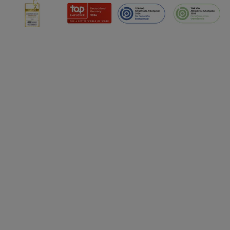
technischen Sicherung und Optimierung dieser Werbeausspielung
Sofern Sie hier Ihre Zustimmung dazu erteilen und danach ein Li
erstellen bzw. sich in Ihr bestehendes Lidl Plus-Konto einloggen,
hinaus auch Ihre dort angegebene E-Mail-Adresse von uns in ge
Verantwortlichkeit mit einem der oben genannten Partner verwen
daraus eine spezielle Online-Kennung zu erstellen (die sogenannt
sodann ähnlich wie die sogleich beschriebene Utiq-Kennung ve
um Sie in von Dritten betriebenen Diensten zu erkennen und Ihnen
Werbung auszuspielen. Hierzu wird von uns und einem der ander
genannten Partner auch Ihre in einen Hashwert umgewandelte E-
gemeinsamer Verantwortlichkeit verarbeitet.
Zudem erlauben Sie uns, der Utiq SA/NV („Utiq“) und
Ihrem
Telekommunikationsnetzbetreiber
, die Utiq-Technologie in
einzusetzen. Utiq prüft zunächst anhand Ihrer IP-Adresse, ob die 
Sie verfügbar ist. Wenn das der Fall ist, gibt Utiq Ihre IP-Adresse
Netzbetreiber weiter, der anhand der IP-Adresse und einer Kund
wie z.B. Ihrer Mobilfunknummer, eine Kennung für Utiq erstellt.
Kennung verwenden, um Sie wiederzuerkennen und Erkenntnisse