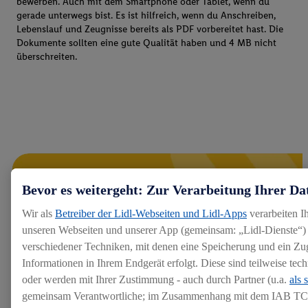
bewerben. Auch mit dem Smartphone oder Tablet, wenn du
gerade unterwegs bist. Es ist hilfreich, wenn du Anschreiben,
Lebenslauf und Zeugnisse bereits als PDF vorbereitet hast. Die
Dokumente sollten eine gute Qualität haben und 4 MB nicht
überschreiten.
Bevor es weitergeht: Zur Verarbeitung Ihrer Da
Wir als
Betreiber der Lidl-Webseiten und Lidl-Apps
verarbeiten I
unseren Webseiten und unserer App (gemeinsam: „Lidl-Dienste“) 
verschiedener Techniken, mit denen eine Speicherung und ein Zug
Informationen in Ihrem Endgerät erfolgt. Diese sind teilweise te
oder werden mit Ihrer Zustimmung - auch durch Partner (u.a.
als 
gemeinsam Verantwortliche; im Zusammenhang mit dem IAB TC