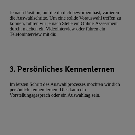
Funktionen im Rahmen des Einsatzes des IAB TCF für Werbung
Erfolgsmessung:
Je nach Position, auf die du dich beworben hast, variieren
Gewährleistung der Sicherheit, Verhinderung und Aufdeckung v
die Auswahlschritte. Um eine solide Vorauswahl treffen zu
können, führen wir je nach Stelle ein Online-Assessment
Fehlerbehebung, Bereitstellung und Anzeige von Werbung und In
durch, machen ein Videointerview oder führen ein
Abgleichung und Kombination von Daten aus unterschiedlichen 
Telefoninterview mit dir.
Verknüpfung verschiedener Endgeräte, Identifikation von Geräte
automatisch übermittelter Informationen, Messung des Erfolgs vo
Werbekampagnen durch TTD und Nutzung der Telekommunikatio
Utiq-Technologie für digitales Marketing, sowie:
3. Persönliches Kennenlernen
Verwendung genauer Standortdaten. Erstellung von Profilen für 
Werbung. Speichern von oder Zugriff auf Informationen auf ei
Im letzten Schritt des Auswahlprozesses möchten wir dich
Entwicklung und Verbesserung der Angebote. Analyse von Zie
persönlich kennen lernen. Dies kann ein
Statistiken oder Kombinationen von Daten aus verschiedenen Q
Vorstellungsgespräch oder ein Auswahltag sein.
Verwendung reduzierter Daten zur Auswahl von Werbeanzeige
Werbeleistung. Verwendung von Profilen zur Auswahl personali
Werbung.
Liste der Partner (Lieferanten)