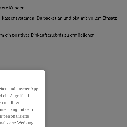
nsere Kunden
Kassensystemen: Du packst an und bist mit vollem Einsatz
um ein positives Einkaufserlebnis zu ermöglichen
eiten und unserer App
 ein Zugriff auf
n mit Ihrer
ammenhang mit dem
r personalisierte
nalisierte Werbung