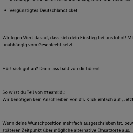
Ihnen personalisierte
Vergünstigtes Deutschlandticket
auch Ihre in einen Ha
Zudem erlauben Sie u
Technologie in den Lid
Sie verfügbar ist. Wenn
Wir legen Wert darauf, dass sich dein Einstieg bei uns lohnt! M
Adresse und einer Kun
unabhängig vom Geschlecht setzt.
werden diese Kennung 
Lidl-Diensten zu erfas
werden, die von Dritte
Hört sich gut an? Dann lass bald von dir hören!
können Ihre Einwilligu
Möglichkeit, Ihre Einw
(„consenthub“)
oder üb
Marketing“ am unteren 
So wirst du Teil von #teamlidl:
finden Sie in den
Date
Wir benötigen kein Anschreiben von dir. Klick einfach auf „Jetz
Durch einen Klick auf
Klick auf „Zustimmen“
sämtlicher genannten P
Wenn deine Wunschposition mehrfach ausgeschrieben ist, bewir
Ihre Einwilligung jede
späteren Zeitpunkt über mögliche alternative Einsatzorte aus.