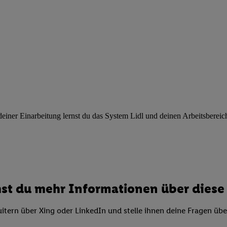
ngen
.
Die Impressen finden Sie hier.
Unter „Anpassen“ können Sie einz
r Partner zulassen; das gilt auch für die nachfolgend schlagwortart
hmen des Einsatzes des IAB TCF für Werbung und Erfolgsmessung:
cherheit, Verhinderung und Aufdeckung von Betrug und Fehlerbehebun
nd Inhalten, Abgleichung und Kombination von Daten aus unterschie
ner Endgeräte, Identifikation von Geräten anhand automatisch übermit
von Werbekampagnen durch TTD und Nutzung der Telekommunikations
les Marketing, sowie:
 Standortdaten. Erstellung von Profilen für personalisierte Werbung.
nformationen auf einem Endgerät. Entwicklung und Verbesserung der A
ner Einarbeitung lernst du das System Lidl und deinen Arbeitsbereich k
urch Statistiken oder Kombinationen von Daten aus verschiedenen Qu
 zur Auswahl von Werbeanzeigen. Messung der Werbeleistung. Verwend
alisierter Werbung.
er (Lieferanten)
st du mehr Informationen über diese 
itern über Xing oder LinkedIn und stelle ihnen deine Fragen üb