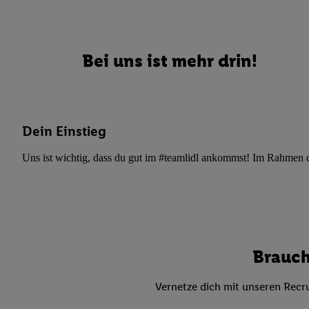
Datenschutzbestimmu
Verwendungszwecke ode
und Funktionen im Ra
Gewährleistung der Si
Bei uns ist mehr drin!
Anzeige von Werbung u
Verknüpfung verschiede
Messung des Erfolgs 
Technologie für digita
Dein Einstieg
Verwendung genauer
oder Zugriff auf I
Uns ist wichtig, dass du gut im #teamlidl ankommst! Im Rahmen dei
von Zielgruppen d
reduzierter Daten
zur Auswahl person
Liste der Partn
Brauch
Vernetze dich mit unseren Recru