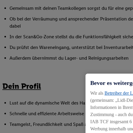
Gemeinsam mit deinen Teamkollegen sorgst du für eine gepf
Ob bei der Verräumung und ansprechender Präsentation der
dabei
In der Scan&Go-Zone stellst du die Funktionsfähigkeit siche
Du prüfst den Wareneingang, unterstützt bei Inventurarbei
Außerdem übernimmst du Lager- und Reinigungsarbeiten
Bevor es weiterg
Dein Profil
Wir als
Betreiber der 
(gemeinsam: „Lidl-Dien
Lust auf die dynamische Welt des Handels, gerne auch als Q
Informationen in Ihrem
Schnelle und effiziente Arbeitsweise sowie Anpassungsfäh
Zustimmung - auch dur
IAB TCF insgesamt
6
Teamgeist, Freundlichkeit und Spaß am Umgang mit Mens
Werbung innerhalb und