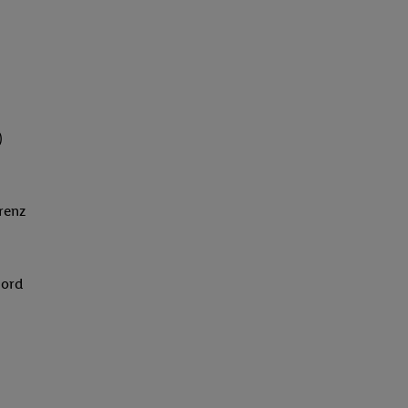
)
renz
Nord