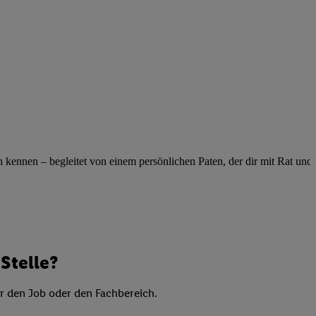
elne
ig benannten Zwecke
g, Bereitstellung und
dlichen Quellen,
telter Informationen,
-basierten Utiq-
 Speichern von
ngebote. Analyse
ennen – begleitet von einem persönlichen Paten, der dir mit Rat und Ta
ellen. Verwendung
ung von Profilen
Stelle?
er den Job oder den Fachbereich.