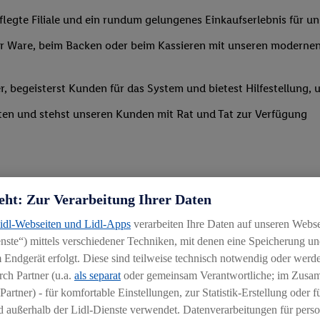
legte Filiale und ein rundum gelungenes Einkaufserlebnis für u
 Ware, beim Backen oder beim Kassieren mit unseren modernen 
r, begeisterst Kunden für das System und bietest Hilfestellung, 
ten und stehst unseren Kunden mit Rat und Tat zur Verfügung
eht: Zur Verarbeitung Ihrer Daten
Lidl-Webseiten und Lidl-Apps
verarbeiten Ihre Daten auf unseren Webs
ste“) mittels verschiedener Techniken, mit denen eine Speicherung und
uereinsteiger
 Endgerät erfolgt. Diese sind teilweise technisch notwendig oder werde
igkeit an wechselnde Aufgaben
ch Partner (u.a.
als separat
oder gemeinsam Verantwortliche; im Zus
Partner) - für komfortable Einstellungen, zur Statistik-Erstellung oder fü
chen
 außerhalb der Lidl-Dienste verwendet. Datenverarbeitungen für perso