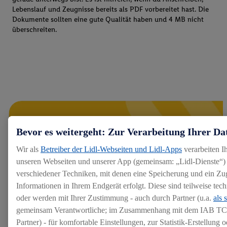
Lebenslauf und Zeugnisse bereits als PDF vorbereitet hast. Die
Dokumente sollten eine gute Qualität haben und 4 MB nicht
überschreiten.
Bevor es weitergeht: Zur Verarbeitung Ihrer Da
Wir als
Betreiber der Lidl-Webseiten und Lidl-Apps
verarbeiten I
unseren Webseiten und unserer App (gemeinsam: „Lidl-Dienste“) 
verschiedener Techniken, mit denen eine Speicherung und ein Zug
Informationen in Ihrem Endgerät erfolgt. Diese sind teilweise te
oder werden mit Ihrer Zustimmung - auch durch Partner (u.a.
als 
gemeinsam Verantwortliche; im Zusammenhang mit dem IAB TC
Partner) - für komfortable Einstellungen, zur Statistik-Erstellung o