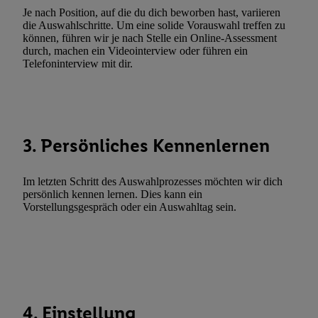
Erfolgsmessung:
Je nach Position, auf die du dich beworben hast, variieren
die Auswahlschritte. Um eine solide Vorauswahl treffen zu
Gewährleistung der Sicherheit, Verhinderung und Aufdeckung v
können, führen wir je nach Stelle ein Online-Assessment
Fehlerbehebung, Bereitstellung und Anzeige von Werbung und In
durch, machen ein Videointerview oder führen ein
Abgleichung und Kombination von Daten aus unterschiedlichen 
Telefoninterview mit dir.
Verknüpfung verschiedener Endgeräte, Identifikation von Geräte
automatisch übermittelter Informationen, Messung des Erfolgs vo
Werbekampagnen durch TTD und Nutzung der Telekommunikatio
Utiq-Technologie für digitales Marketing, sowie:
3. Persönliches Kennenlernen
Verwendung genauer Standortdaten. Erstellung von Profilen für 
Werbung. Speichern von oder Zugriff auf Informationen auf ei
Im letzten Schritt des Auswahlprozesses möchten wir dich
Entwicklung und Verbesserung der Angebote. Analyse von Zie
persönlich kennen lernen. Dies kann ein
Statistiken oder Kombinationen von Daten aus verschiedenen Q
Vorstellungsgespräch oder ein Auswahltag sein.
Verwendung reduzierter Daten zur Auswahl von Werbeanzeige
Werbeleistung. Verwendung von Profilen zur Auswahl personali
Werbung.
Liste der Partner (Lieferanten)
4. Einstellung