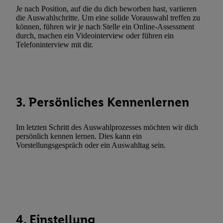
Je nach Position, auf die du dich beworben hast, variieren
Fehlerbehebung, Bereitstellung und Anzeige von Werbung und In
die Auswahlschritte. Um eine solide Vorauswahl treffen zu
Abgleichung und Kombination von Daten aus unterschiedlichen 
können, führen wir je nach Stelle ein Online-Assessment
Verknüpfung verschiedener Endgeräte, Identifikation von Geräte
durch, machen ein Videointerview oder führen ein
Telefoninterview mit dir.
automatisch übermittelter Informationen, Messung des Erfolgs vo
Werbekampagnen durch TTD und Nutzung der Telekommunikatio
Utiq-Technologie für digitales Marketing, sowie:
Verwendung genauer Standortdaten. Erstellung von Profilen für 
3. Persönliches Kennenlernen
Werbung. Speichern von oder Zugriff auf Informationen auf ei
Entwicklung und Verbesserung der Angebote. Analyse von Zie
Statistiken oder Kombinationen von Daten aus verschiedenen Q
Im letzten Schritt des Auswahlprozesses möchten wir dich
Verwendung reduzierter Daten zur Auswahl von Werbeanzeige
persönlich kennen lernen. Dies kann ein
Vorstellungsgespräch oder ein Auswahltag sein.
Werbeleistung. Verwendung von Profilen zur Auswahl personali
Werbung.
Liste der Partner (Lieferanten)
4. Einstellung