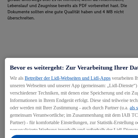
Lebenslauf und Zeugnisse bereits als PDF vorbereitet hast. Die
Dokumente sollten eine gute Qualität haben und 4 MB nicht
überschreiten.
Bevor es weitergeht: Zur Verarbeitung Ihrer Da
Wir als
Betreiber der Lidl-Webseiten und Lidl-Apps
verarbeiten I
unseren Webseiten und unserer App (gemeinsam: „Lidl-Dienste“) 
verschiedener Techniken, mit denen eine Speicherung und ein Zug
Informationen in Ihrem Endgerät erfolgt. Diese sind teilweise te
oder werden mit Ihrer Zustimmung - auch durch Partner (u.a.
als 
gemeinsam Verantwortliche; im Zusammenhang mit dem IAB TC
Partner) - für komfortable Einstellungen, zur Statistik-Erstellung o
personalisierte Werbung innerhalb und außerhalb der Lidl-Dienst
Datenverarbeitungen für personalisierte Werbung werden durchge