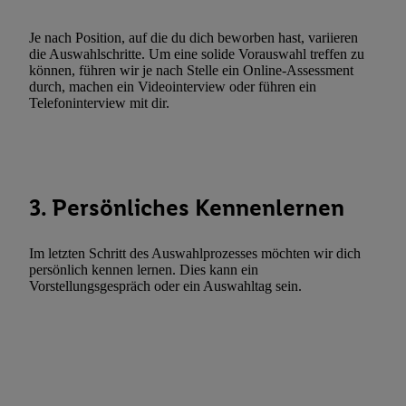
Funktionen im Rahmen des Einsatzes des IAB TCF für Werbung
Erfolgsmessung:
Je nach Position, auf die du dich beworben hast, variieren
Gewährleistung der Sicherheit, Verhinderung und Aufdeckung v
die Auswahlschritte. Um eine solide Vorauswahl treffen zu
können, führen wir je nach Stelle ein Online-Assessment
Fehlerbehebung, Bereitstellung und Anzeige von Werbung und In
durch, machen ein Videointerview oder führen ein
Abgleichung und Kombination von Daten aus unterschiedlichen 
Telefoninterview mit dir.
Verknüpfung verschiedener Endgeräte, Identifikation von Geräte
automatisch übermittelter Informationen, Messung des Erfolgs vo
Werbekampagnen durch TTD und Nutzung der Telekommunikatio
Utiq-Technologie für digitales Marketing, sowie:
3. Persönliches Kennenlernen
Verwendung genauer Standortdaten. Erstellung von Profilen für 
Werbung. Speichern von oder Zugriff auf Informationen auf ei
Im letzten Schritt des Auswahlprozesses möchten wir dich
Entwicklung und Verbesserung der Angebote. Analyse von Zie
persönlich kennen lernen. Dies kann ein
Statistiken oder Kombinationen von Daten aus verschiedenen Q
Vorstellungsgespräch oder ein Auswahltag sein.
Verwendung reduzierter Daten zur Auswahl von Werbeanzeige
Werbeleistung. Verwendung von Profilen zur Auswahl personali
Werbung.
Liste der Partner (Lieferanten)