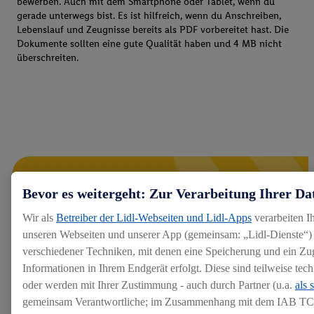
bewerben. Auch mit dem Smartphone oder Tablet, wenn du
gerade unterwegs bist. Es ist hilfreich, wenn du Anschreiben,
Lebenslauf und Zeugnisse bereits als PDF vorbereitet hast. Die
Dokumente sollten eine gute Qualität haben und 4 MB nicht
überschreiten.
Bevor es weitergeht: Zur Verarbeitung Ihrer Da
Wir als
Betreiber der Lidl-Webseiten und Lidl-Apps
verarbeiten I
unseren Webseiten und unserer App (gemeinsam: „Lidl-Dienste“) 
verschiedener Techniken, mit denen eine Speicherung und ein Zug
Informationen in Ihrem Endgerät erfolgt. Diese sind teilweise te
oder werden mit Ihrer Zustimmung - auch durch Partner (u.a.
als 
gemeinsam Verantwortliche; im Zusammenhang mit dem IAB TC