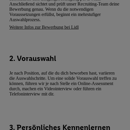
Verarbeitungen zu sämtlichen vorgenannten Zwecken unter Einbi
Anschließend sichtet und prüft unser Recruiting-Team deine
genannten Partner zu. Weitere Informationen, auch zur Speicherd
Bewerbung genau. Wenn du die notwendigen
Voraussetzungen erfüllst, beginnt ein mehrstufiger
und zu Ihrem Recht, Ihre Einwilligung jederzeit mit Wirkung für 
Auswahlprozess.
widerrufen, finden Sie in unseren
Datenschutzbestimmungen
.
Die
Weitere Infos zur Bewerbung bei Lidl
Sie hier.
Unter „Anpassen“ können Sie einzelne Verwendungszwe
zulassen; das gilt auch für die nachfolgend schlagwortartig bena
Funktionen im Rahmen des Einsatzes des IAB TCF für Werbung
Erfolgsmessung:
2. Vorauswahl
Gewährleistung der Sicherheit, Verhinderung und Aufdeckung v
Fehlerbehebung, Bereitstellung und Anzeige von Werbung und In
Abgleichung und Kombination von Daten aus unterschiedlichen 
Je nach Position, auf die du dich beworben hast, variieren
Verknüpfung verschiedener Endgeräte, Identifikation von Geräte
die Auswahlschritte. Um eine solide Vorauswahl treffen zu
können, führen wir je nach Stelle ein Online-Assessment
automatisch übermittelter Informationen, Messung des Erfolgs vo
durch, machen ein Videointerview oder führen ein
Werbekampagnen durch TTD und Nutzung der Telekommunikatio
Telefoninterview mit dir.
Utiq-Technologie für digitales Marketing, sowie:
Verwendung genauer Standortdaten. Erstellung von Profilen für 
Werbung. Speichern von oder Zugriff auf Informationen auf ei
Entwicklung und Verbesserung der Angebote. Analyse von Zie
3. Persönliches Kennenlernen
Statistiken oder Kombinationen von Daten aus verschiedenen Q