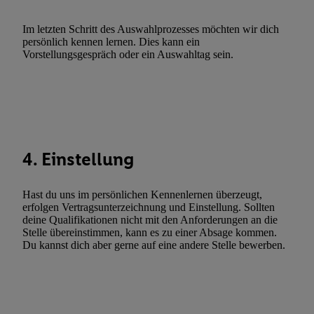
Verwendung reduzierter Daten zur Auswahl von Werbeanzeige
Im letzten Schritt des Auswahlprozesses möchten wir dich
Werbeleistung. Verwendung von Profilen zur Auswahl personali
persönlich kennen lernen. Dies kann ein
Werbung.
Vorstellungsgespräch oder ein Auswahltag sein.
Liste der Partner (Lieferanten)
4. Einstellung
Hast du uns im persönlichen Kennenlernen überzeugt,
erfolgen Vertragsunterzeichnung und Einstellung. Sollten
deine Qualifikationen nicht mit den Anforderungen an die
Stelle übereinstimmen, kann es zu einer Absage kommen.
Du kannst dich aber gerne auf eine andere Stelle bewerben.