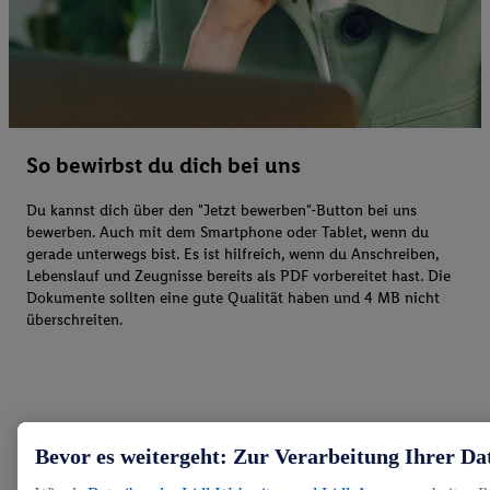
So bewirbst du dich bei uns
Du kannst dich über den "Jetzt bewerben"-Button bei uns
bewerben. Auch mit dem Smartphone oder Tablet, wenn du
gerade unterwegs bist. Es ist hilfreich, wenn du Anschreiben,
Lebenslauf und Zeugnisse bereits als PDF vorbereitet hast. Die
Dokumente sollten eine gute Qualität haben und 4 MB nicht
überschreiten.
Bevor es weitergeht: Zur Verarbeitung Ihrer Da