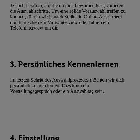
Erfolgsmessung:
Je nach Position, auf die du dich beworben hast, variieren
die Auswahlschritte. Um eine solide Vorauswahl treffen zu
Gewährleistung der Sicherheit, Verhinderung und Aufdeckung v
können, führen wir je nach Stelle ein Online-Assessment
Fehlerbehebung, Bereitstellung und Anzeige von Werbung und In
durch, machen ein Videointerview oder führen ein
Abgleichung und Kombination von Daten aus unterschiedlichen 
Telefoninterview mit dir.
Verknüpfung verschiedener Endgeräte, Identifikation von Geräte
automatisch übermittelter Informationen, Messung des Erfolgs vo
Werbekampagnen durch TTD und Nutzung der Telekommunikatio
Utiq-Technologie für digitales Marketing, sowie:
3. Persönliches Kennenlernen
Verwendung genauer Standortdaten. Erstellung von Profilen für 
Werbung. Speichern von oder Zugriff auf Informationen auf ei
Im letzten Schritt des Auswahlprozesses möchten wir dich
Entwicklung und Verbesserung der Angebote. Analyse von Zie
persönlich kennen lernen. Dies kann ein
Statistiken oder Kombinationen von Daten aus verschiedenen Q
Vorstellungsgespräch oder ein Auswahltag sein.
Verwendung reduzierter Daten zur Auswahl von Werbeanzeige
Werbeleistung. Verwendung von Profilen zur Auswahl personali
Werbung.
Liste der Partner (Lieferanten)
4. Einstellung