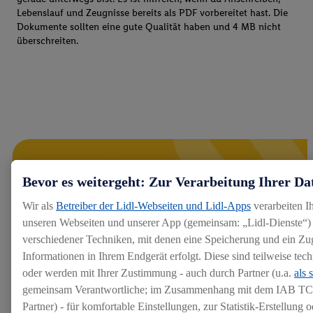
Lebenslauf und Zeugnisse bereits als PDF vorbereitet hast. Die
Dokumente sollten eine gute Qualität haben und 4 MB nicht
überschreiten.
Bevor es weitergeht: Zur Verarbeitung Ihrer Da
Wir als
Betreiber der Lidl-Webseiten und Lidl-Apps
verarbeiten I
unseren Webseiten und unserer App (gemeinsam: „Lidl-Dienste“) 
verschiedener Techniken, mit denen eine Speicherung und ein Zug
Informationen in Ihrem Endgerät erfolgt. Diese sind teilweise te
oder werden mit Ihrer Zustimmung - auch durch Partner (u.a.
als 
gemeinsam Verantwortliche; im Zusammenhang mit dem IAB TC
Partner) - für komfortable Einstellungen, zur Statistik-Erstellung o