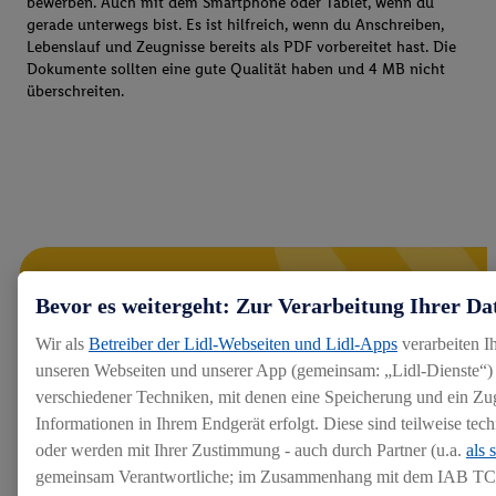
bewerben. Auch mit dem Smartphone oder Tablet, wenn du
gerade unterwegs bist. Es ist hilfreich, wenn du Anschreiben,
Lebenslauf und Zeugnisse bereits als PDF vorbereitet hast. Die
Dokumente sollten eine gute Qualität haben und 4 MB nicht
überschreiten.
Bevor es weitergeht: Zur Verarbeitung Ihrer Da
Wir als
Betreiber der Lidl-Webseiten und Lidl-Apps
verarbeiten I
unseren Webseiten und unserer App (gemeinsam: „Lidl-Dienste“) 
verschiedener Techniken, mit denen eine Speicherung und ein Zug
Informationen in Ihrem Endgerät erfolgt. Diese sind teilweise te
oder werden mit Ihrer Zustimmung - auch durch Partner (u.a.
als 
gemeinsam Verantwortliche; im Zusammenhang mit dem IAB TC