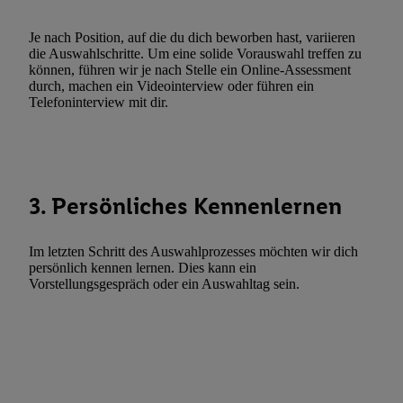
Funktionen im Rahmen des Einsatzes des IAB TCF für Werbung
Erfolgsmessung:
Je nach Position, auf die du dich beworben hast, variieren
Gewährleistung der Sicherheit, Verhinderung und Aufdeckung v
die Auswahlschritte. Um eine solide Vorauswahl treffen zu
können, führen wir je nach Stelle ein Online-Assessment
Fehlerbehebung, Bereitstellung und Anzeige von Werbung und In
durch, machen ein Videointerview oder führen ein
Abgleichung und Kombination von Daten aus unterschiedlichen 
Telefoninterview mit dir.
Verknüpfung verschiedener Endgeräte, Identifikation von Geräte
automatisch übermittelter Informationen, Messung des Erfolgs vo
Werbekampagnen durch TTD und Nutzung der Telekommunikatio
Utiq-Technologie für digitales Marketing, sowie:
3. Persönliches Kennenlernen
Verwendung genauer Standortdaten. Erstellung von Profilen für 
Werbung. Speichern von oder Zugriff auf Informationen auf ei
Im letzten Schritt des Auswahlprozesses möchten wir dich
Entwicklung und Verbesserung der Angebote. Analyse von Zie
persönlich kennen lernen. Dies kann ein
Statistiken oder Kombinationen von Daten aus verschiedenen Q
Vorstellungsgespräch oder ein Auswahltag sein.
Verwendung reduzierter Daten zur Auswahl von Werbeanzeige
Werbeleistung. Verwendung von Profilen zur Auswahl personali
Werbung.
Liste der Partner (Lieferanten)