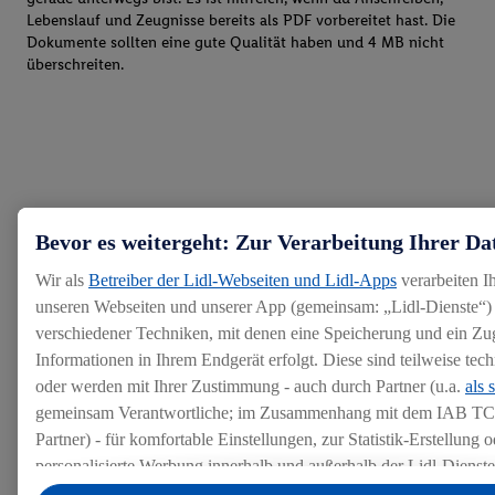
Lebenslauf und Zeugnisse bereits als PDF vorbereitet hast. Die
Dokumente sollten eine gute Qualität haben und 4 MB nicht
überschreiten.
Bevor es weitergeht: Zur Verarbeitung Ihrer Da
Wir als
Betreiber der Lidl-Webseiten und Lidl-Apps
verarbeiten I
unseren Webseiten und unserer App (gemeinsam: „Lidl-Dienste“) 
verschiedener Techniken, mit denen eine Speicherung und ein Zug
Informationen in Ihrem Endgerät erfolgt. Diese sind teilweise te
oder werden mit Ihrer Zustimmung - auch durch Partner (u.a.
als 
gemeinsam Verantwortliche; im Zusammenhang mit dem IAB TC
Partner) - für komfortable Einstellungen, zur Statistik-Erstellung o
personalisierte Werbung innerhalb und außerhalb der Lidl-Dienst
Datenverarbeitungen für personalisierte Werbung werden durchge