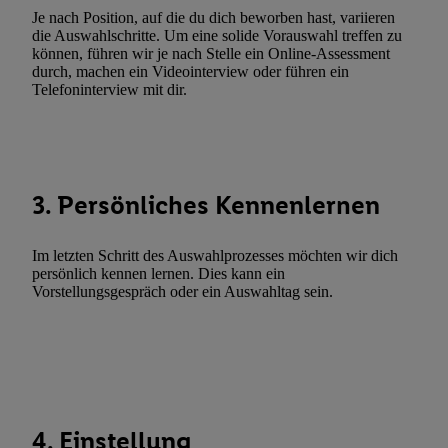
Je nach Position, auf die du dich beworben hast, variieren
Fehlerbehebung, Bereitstellung und Anzeige von Werbung und In
die Auswahlschritte. Um eine solide Vorauswahl treffen zu
Abgleichung und Kombination von Daten aus unterschiedlichen 
können, führen wir je nach Stelle ein Online-Assessment
Verknüpfung verschiedener Endgeräte, Identifikation von Geräte
durch, machen ein Videointerview oder führen ein
Telefoninterview mit dir.
automatisch übermittelter Informationen, Messung des Erfolgs vo
Werbekampagnen durch TTD und Nutzung der Telekommunikatio
Utiq-Technologie für digitales Marketing, sowie:
Verwendung genauer Standortdaten. Erstellung von Profilen für 
3. Persönliches Kennenlernen
Werbung. Speichern von oder Zugriff auf Informationen auf ei
Entwicklung und Verbesserung der Angebote. Analyse von Zie
Statistiken oder Kombinationen von Daten aus verschiedenen Q
Im letzten Schritt des Auswahlprozesses möchten wir dich
Verwendung reduzierter Daten zur Auswahl von Werbeanzeige
persönlich kennen lernen. Dies kann ein
Vorstellungsgespräch oder ein Auswahltag sein.
Werbeleistung. Verwendung von Profilen zur Auswahl personali
Werbung.
Liste der Partner (Lieferanten)
4. Einstellung