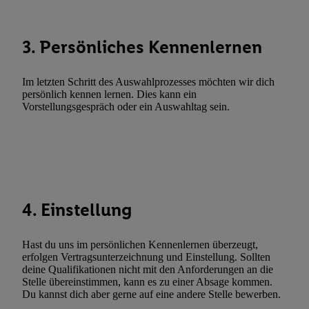
Werbung. Speichern von oder Zugriff auf Informationen auf ei
Entwicklung und Verbesserung der Angebote. Analyse von Zie
Statistiken oder Kombinationen von Daten aus verschiedenen Q
3. Persönliches Kennenlernen
Verwendung reduzierter Daten zur Auswahl von Werbeanzeige
Werbeleistung. Verwendung von Profilen zur Auswahl personali
Im letzten Schritt des Auswahlprozesses möchten wir dich
Werbung.
persönlich kennen lernen. Dies kann ein
Liste der Partner (Lieferanten)
Vorstellungsgespräch oder ein Auswahltag sein.
4. Einstellung
Hast du uns im persönlichen Kennenlernen überzeugt,
erfolgen Vertragsunterzeichnung und Einstellung. Sollten
deine Qualifikationen nicht mit den Anforderungen an die
Stelle übereinstimmen, kann es zu einer Absage kommen.
Du kannst dich aber gerne auf eine andere Stelle bewerben.