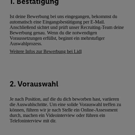
1. Bestätigung
Durch einen Klick auf „Ablehnen“ können Sie nur den Einsatz n
Techniken zulassen. Durch einen Klick auf „Zustimmen“ stimmen 
Verarbeitungen zu sämtlichen vorgenannten Zwecken unter Einbi
Ist deine Bewerbung bei uns eingegangen, bekommst du
automatisch eine Eingangsbestätigung per E-Mail.
genannten Partner zu. Weitere Informationen, auch zur Speicherd
Anschließend sichtet und prüft unser Recruiting-Team deine
und zu Ihrem Recht, Ihre Einwilligung jederzeit mit Wirkung für 
Bewerbung genau. Wenn du die notwendigen
widerrufen, finden Sie in unseren
Datenschutzbestimmungen
.
Die
Voraussetzungen erfüllst, beginnt ein mehrstufiger
Auswahlprozess.
Sie hier.
Unter „Anpassen“ können Sie einzelne Verwendungszwe
Weitere Infos zur Bewerbung bei Lidl
zulassen; das gilt auch für die nachfolgend schlagwortartig bena
Funktionen im Rahmen des Einsatzes des IAB TCF für Werbung
Erfolgsmessung:
Gewährleistung der Sicherheit, Verhinderung und Aufdeckung v
Fehlerbehebung, Bereitstellung und Anzeige von Werbung und In
2. Vorauswahl
Abgleichung und Kombination von Daten aus unterschiedlichen 
Verknüpfung verschiedener Endgeräte, Identifikation von Geräte
Je nach Position, auf die du dich beworben hast, variieren
automatisch übermittelter Informationen, Messung des Erfolgs vo
die Auswahlschritte. Um eine solide Vorauswahl treffen zu
können, führen wir je nach Stelle ein Online-Assessment
Werbekampagnen durch TTD und Nutzung der Telekommunikatio
durch, machen ein Videointerview oder führen ein
Utiq-Technologie für digitales Marketing, sowie:
Telefoninterview mit dir.
Verwendung genauer Standortdaten. Erstellung von Profilen für 