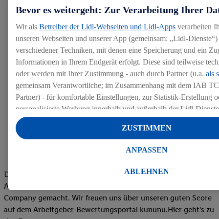
Bevor es weitergeht: Zur Verarbeitung Ihrer Da
Wir als
Betreiber der Lidl-Webseiten und Lidl-Apps
verarbeiten I
unseren Webseiten und unserer App (gemeinsam: „Lidl-Dienste“) 
verschiedener Techniken, mit denen eine Speicherung und ein Zug
Informationen in Ihrem Endgerät erfolgt. Diese sind teilweise te
oder werden mit Ihrer Zustimmung - auch durch Partner (u.a.
als 
gemeinsam Verantwortliche; im Zusammenhang mit dem IAB TC
Partner) - für komfortable Einstellungen, zur Statistik-Erstellung o
personalisierte Werbung innerhalb und außerhalb der Lidl-Dienst
Datenverarbeitungen für personalisierte Werbung werden durchge
ZUSTIMMEN
Werbung auszusteuern und um Dritten die Ausspielung von Werb
Lidl-Dienste über die Ihnen und Ihren Haushaltsangehörigen zug
ANPASSEN
Endgeräte zu ermöglichen. Sofern Sie Teilnehmer des Lidl Plus-
werden für diese Zwecke auch Daten aus Ihrem Filial-Kaufverhalte
ABLEHNEN
Die Bewertungen von aktuellen und ehemaligen Mitarbeitern,
Zudem werden einem der o.g. Partner Daten über Ihr Kaufverhalte
Azubis und externen Bewerbern haben uns zu einer Top
Diensten zur Verfügung gestellt, damit dieser als
eigenständig Ver
Company gemacht. Wir freuen uns über unseren guten Score
Erfolg von Werbekampagnen seiner Auftraggeber messen kann.
auf dem Arbeitgeber-Bewertungsportal kununu.Hier geht's zu
Die Erstellung personalisierter Werbung basiert auf der Generier