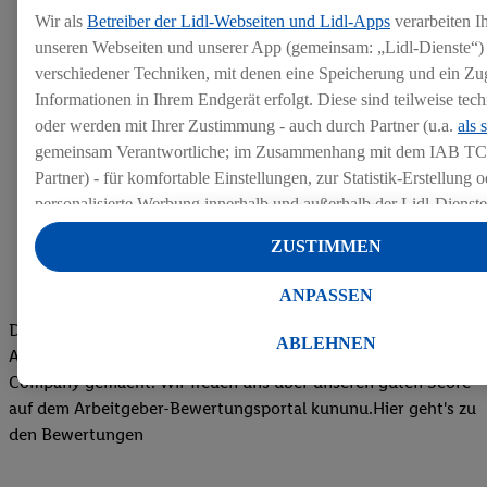
Wir als
Betreiber der Lidl-Webseiten und Lidl-Apps
verarbeiten I
unseren Webseiten und unserer App (gemeinsam: „Lidl-Dienste“) 
verschiedener Techniken, mit denen eine Speicherung und ein Zug
Informationen in Ihrem Endgerät erfolgt. Diese sind teilweise te
oder werden mit Ihrer Zustimmung - auch durch Partner (u.a.
als 
gemeinsam Verantwortliche; im Zusammenhang mit dem IAB TC
Partner) - für komfortable Einstellungen, zur Statistik-Erstellung o
personalisierte Werbung innerhalb und außerhalb der Lidl-Dienst
Datenverarbeitungen für personalisierte Werbung werden durchge
ZUSTIMMEN
Werbung auszusteuern und um Dritten die Ausspielung von Werb
Lidl-Dienste über die Ihnen und Ihren Haushaltsangehörigen zug
ANPASSEN
Endgeräte zu ermöglichen. Sofern Sie Teilnehmer des Lidl Plus-
Die Bewertungen von aktuellen und ehemaligen Mitarbeitern,
werden für diese Zwecke auch Daten aus Ihrem Filial-Kaufverhalte
ABLEHNEN
Azubis und externen Bewerbern haben uns zu einer Top
Zudem werden einem der o.g. Partner Daten über Ihr Kaufverhalte
Company gemacht. Wir freuen uns über unseren guten Score
Diensten zur Verfügung gestellt, damit dieser als
eigenständig Ver
auf dem Arbeitgeber-Bewertungsportal kununu.Hier geht's zu
Erfolg von Werbekampagnen seiner Auftraggeber messen kann.
den Bewertungen
Die Erstellung personalisierter Werbung basiert auf der Generier
Daten von anderen Diensten angereicherten Profilen. Dies umfasst