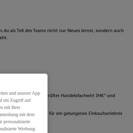
ass du als Teil des Teams nicht nur Neues lernst, sondern auch
teht.
eiten und unserer App
t der Fortbildung „Geprüfter Handelsfachwirt IHK“ und
 ein Zugriff auf
n mit Ihrer
, Frische und Sauberkeit für ein gelungenes Einkaufserlebnis
ammenhang mit dem
r personalisierte
nalisierte Werbung
atz dabei