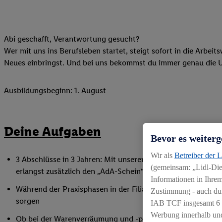
Abi geschafft, Verantwortung gesucht?
Wer mit uns ins Berufsleben startet, steigt sofort in die Arbeit
Neues einbringst. Und bei uns bekommst du immer genau die Unt
Ausbildungsbeginn: 1. August
Deine Aufgaben
Bevor es weiterg
Wir als
Betreiber der 
3 Abschlüsse in 3 Jahren: Mit unserem Abiturientenprogra
(gemeinsam: „Lidl-Dien
erlangst zusätzlich den „AdA-Schein“ gemäß AEVO – dein Ziel
Informationen in Ihrem
Während der Praxisphasen in der Filiale lernst du unser Ges
Zustimmung - auch dur
sorgen
IAB TCF insgesamt
6
Werbung innerhalb und
Ob bei der Warenverräumung und -präsentation, der Disposi