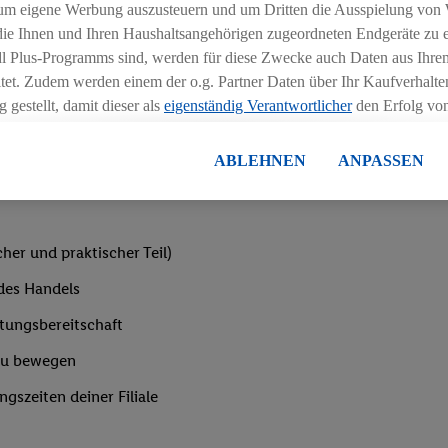
um eigene Werbung auszusteuern und um Dritten die Ausspielung von
t, sodass du bald deine erste eigene Schicht übernehmen kannst
 die Ihnen und Ihren Haushaltsangehörigen zugeordneten Endgeräte zu 
dl Plus-Programms sind, werden für diese Zwecke auch Daten aus Ihrem
verschiedenen Schulungen und Seminaren teil – außerdem erwir
tet. Zudem werden einem der o.g. Partner Daten über Ihr Kaufverhalten
ternen Bildungszentrum statt (etwaige Reise-/Übernachtungskos
 gestellt, damit dieser als
eigenständig Verantwortlicher
den Erfolg v
essen kann.
lisierter Werbung basiert auf der Generierung von auch mit Daten von
ABLEHNEN
ANPASSEN
en. Dies umfasst die Zusammenführung von Daten (z.B. über Ihre Nutzu
en Lidl-Diensten, Informationen aus Ihrem Kundenkonto - z.B. Alter od
andortdaten) auch über verschiedene Endgeräte und Lidl-Dienste hinwe
er dem Zugriff auf Informationen auf Ihren Endgeräten zur Erstellung 
her und praktischer Teil)
en). Im Zusammenhang mit dem Ausspielen dieser Werbung erfolgen V
 des Handels
gsmessung der Werbung, zur Zielgruppenforschung, zur Entwicklung v
rung und Optimierung dieser Werbeausspielungen.
rtungsbereitschaft
ustimmung dazu erteilen und danach ein Lidl Plus-Konto erstellen bzw. s
zu bewegen
-Konto einloggen, kann darüber hinaus auch Ihre dort angegebene E-M
wortlichkeit mit einem der oben genannten Partner verwendet werden,
ngszeiten deiner Filiale
ng zu erstellen (die sogenannte EUID), die wir sodann ähnlich wie die
nung verwenden können, um Sie in von Dritten betriebenen Diensten 