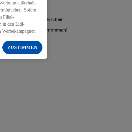
 Werbung außerhalb
ermöglichen. Sofern
 Filial-
bst du den IHK-Ausbilderschein
 in den Lidl-
ten werden von Lidl übernommen)
on Werbekampagnen
 anderen Diensten
ZUSTIMMEN
ng der Lidl-Dienste,
er Geschlecht -
g einschließlich dem
von Zielgruppen
erarbeitungen auch
on Angeboten sowie
ich in Ihr
ail-Adresse von uns
 um daraus eine
 sogleich
zu erkennen und