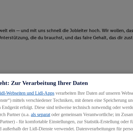
swelt ein ─ und mit uns schnell die Jobleiter hoch. Wir wollen, d
erstützung, die du brauchst, und das faire Gehalt, das dir zus
eht: Zur Verarbeitung Ihrer Daten
Lidl-Webseiten und Lidl-Apps
verarbeiten Ihre Daten auf unseren Webs
mm kombinierst du die Ausbildung „Kaufmann im Einzelhandel“ mi
ste“) mittels verschiedener Techniken, mit denen eine Speicherung und
: künftig als Filial-Führungskraft dein eigenes Team zu leiten
 Endgerät erfolgt. Diese sind teilweise technisch notwendig oder werde
chäft von der Pike auf kennen und erfährst, wie wir mit Qualität
ch Partner (u.a.
als separat
oder gemeinsam Verantwortliche; im Zus
Partner) - für komfortable Einstellungen, zur Statistik-Erstellung oder fü
 außerhalb der Lidl-Dienste verwendet. Datenverarbeitungen für perso
tion oder beim Kassieren: Du packst an und bist mit vollem Eins