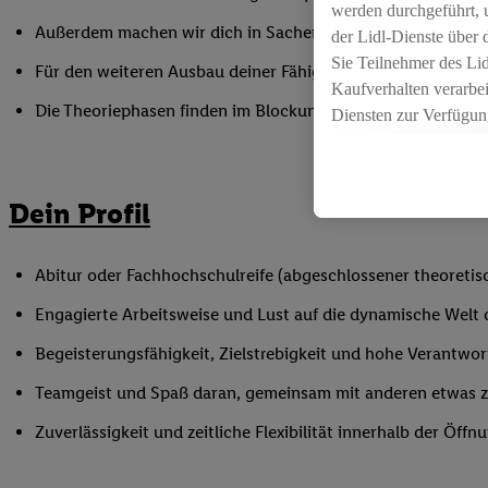
werden durchgeführt, 
Außerdem machen wir dich in Sachen Mitarbeiterführung fi
der Lidl-Dienste über
Sie Teilnehmer des Li
Für den weiteren Ausbau deiner Fähigkeiten nimmst du an 
Kaufverhalten verarbei
Die Theoriephasen finden im Blockunterricht an einem ex
Diensten zur Verfügung
seiner Auftraggeber m
Die Erstellung persona
angereicherten Profil
Dein Profil
Ihr Kaufverhalten in d
sowie Ihre genauen St
Speichern von und/ od
Abitur oder Fachhochschulreife (abgeschlossener theoretisc
(sogenannten Segment
Engagierte Arbeitsweise und Lust auf die dynamische Welt
zur Leistungs-/ Erfol
zur technischen Siche
Begeisterungsfähigkeit, Zielstrebigkeit und hohe Verantwo
Sofern Sie hier Ihre Z
Teamgeist und Spaß daran, gemeinsam mit anderen etwas 
bestehendes Lidl Plus
in gemeinsamer Verant
Zuverlässigkeit und zeitliche Flexibilität innerhalb der Öffnu
spezielle Online-Kennu
beschriebene Utiq-Ken