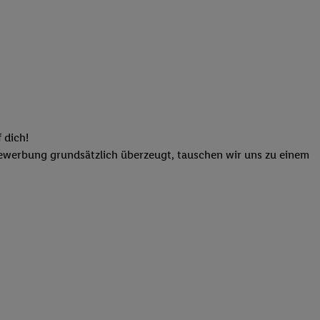
elne
ig benannten Zwecke
g, Bereitstellung und
dlichen Quellen,
telter Informationen,
-basierten Utiq-
 dich!
 Speichern von
Bewerbung grundsätzlich überzeugt, tauschen wir uns zu einem
ngebote. Analyse
ellen. Verwendung
ung von Profilen