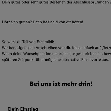
Datenschutzbestimmu
Dein gutes oder sehr gutes Bestehen der Abschlussprüfungen w
Verwendungszwecke ode
und Funktionen im Ra
Gewährleistung der Si
Hört sich gut an? Dann lass bald von dir hören!
Anzeige von Werbung u
Verknüpfung verschiede
Messung des Erfolgs 
So wirst du Teil von #teamlidl:
Technologie für digita
Wir benötigen kein Anschreiben von dir. Klick einfach auf „Jetz
Verwendung genauer
Wenn deine Wunschposition mehrfach ausgeschrieben ist, bewir
oder Zugriff auf I
späteren Zeitpunkt über mögliche alternative Einsatzorte aus.
von Zielgruppen d
reduzierter Daten
zur Auswahl person
Bei uns ist mehr drin!
Liste der Partn
Dein Einstieg