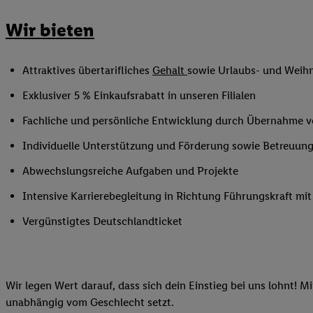
Ihnen personalisierte
Wir bieten
auch Ihre in einen Ha
Zudem erlauben Sie u
Technologie in den Lid
Attraktives übertarifliches
Gehalt
sowie Urlaubs- und Weih
Sie verfügbar ist. Wenn
Exklusiver 5 % Einkaufsrabatt in unseren Filialen
Adresse und einer Kun
werden diese Kennung 
Fachliche und persönliche Entwicklung durch Übernahme 
Lidl-Diensten zu erfas
Individuelle Unterstützung und Förderung sowie Betreuung
werden, die von Dritte
können Ihre Einwilligu
Abwechslungsreiche Aufgaben und Projekte
Möglichkeit, Ihre Einw
Intensive Karrierebegleitung in Richtung Führungskraft m
(„consenthub“)
oder üb
Marketing“ am unteren 
Vergünstigtes Deutschlandticket
finden Sie in den
Date
Durch einen Klick auf
Klick auf „Zustimmen“
sämtlicher genannten P
Wir legen Wert darauf, dass sich dein Einstieg bei uns lohnt! M
Ihre Einwilligung jede
unabhängig vom Geschlecht setzt.