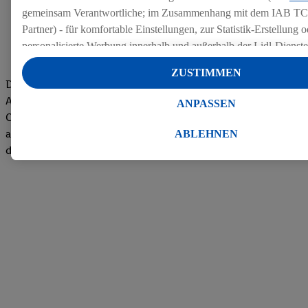
gemeinsam Verantwortliche; im Zusammenhang mit dem IAB TC
Partner) - für komfortable Einstellungen, zur Statistik-Erstellung o
personalisierte Werbung innerhalb und außerhalb der Lidl-Dienst
Datenverarbeitungen für personalisierte Werbung werden durchge
ZUSTIMMEN
Werbung auszusteuern und um Dritten die Ausspielung von Werb
Die Bewertungen von aktuellen und ehemaligen Mitarbeitern,
Lidl-Dienste über die Ihnen und Ihren Haushaltsangehörigen zug
Azubis und externen Bewerbern haben uns zu einer Top
ANPASSEN
Endgeräte zu ermöglichen. Sofern Sie Teilnehmer des Lidl Plus-
Company gemacht. Wir freuen uns über unseren guten Score
werden für diese Zwecke auch Daten aus Ihrem Filial-Kaufverhalte
auf dem Arbeitgeber-Bewertungsportal kununu.Hier geht's zu
ABLEHNEN
Zudem werden einem der o.g. Partner Daten über Ihr Kaufverhalte
den Bewertungen
Diensten zur Verfügung gestellt, damit dieser als
eigenständig Ver
Erfolg von Werbekampagnen seiner Auftraggeber messen kann.
Die Erstellung personalisierter Werbung basiert auf der Generier
Daten von anderen Diensten angereicherten Profilen. Dies umfasst
Zusammenführung von Daten (z.B. über Ihre Nutzung der Lidl-Di
Kaufverhalten in den Lidl-Diensten, Informationen aus Ihrem Ku
Alter oder Geschlecht - sowie Ihre genauen Standortdaten) auch 
Endgeräte und Lidl-Dienste hinweg einschließlich dem Speichern
dem Zugriff auf Informationen auf Ihren Endgeräten zur Erstellu