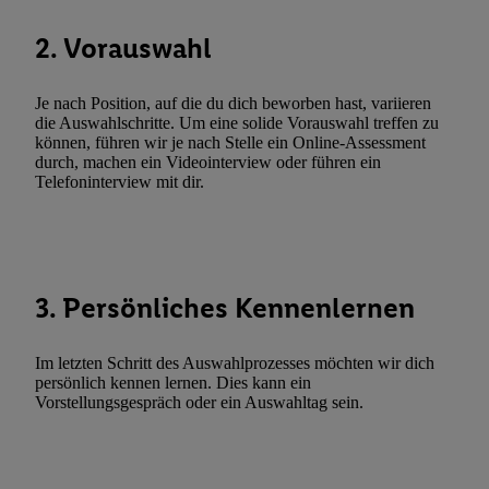
zulassen; das gilt auch für die nachfolgend schlagwortartig bena
2. Vorauswahl
Funktionen im Rahmen des Einsatzes des IAB TCF für Werbung
Erfolgsmessung:
Gewährleistung der Sicherheit, Verhinderung und Aufdeckung v
Je nach Position, auf die du dich beworben hast, variieren
die Auswahlschritte. Um eine solide Vorauswahl treffen zu
Fehlerbehebung, Bereitstellung und Anzeige von Werbung und In
können, führen wir je nach Stelle ein Online-Assessment
Abgleichung und Kombination von Daten aus unterschiedlichen 
durch, machen ein Videointerview oder führen ein
Verknüpfung verschiedener Endgeräte, Identifikation von Geräte
Telefoninterview mit dir.
automatisch übermittelter Informationen, Messung des Erfolgs vo
Werbekampagnen durch TTD und Nutzung der Telekommunikatio
Utiq-Technologie für digitales Marketing, sowie:
Verwendung genauer Standortdaten. Erstellung von Profilen für 
3. Persönliches Kennenlernen
Werbung. Speichern von oder Zugriff auf Informationen auf ei
Entwicklung und Verbesserung der Angebote. Analyse von Zie
Im letzten Schritt des Auswahlprozesses möchten wir dich
Statistiken oder Kombinationen von Daten aus verschiedenen Q
persönlich kennen lernen. Dies kann ein
Verwendung reduzierter Daten zur Auswahl von Werbeanzeige
Vorstellungsgespräch oder ein Auswahltag sein.
Werbeleistung. Verwendung von Profilen zur Auswahl personali
Werbung.
Liste der Partner (Lieferanten)