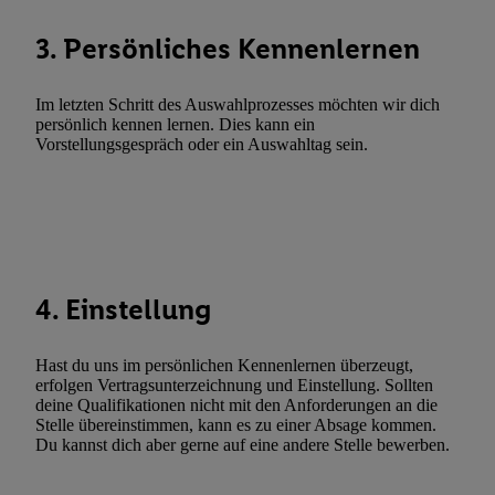
Entwicklung und Verbesserung der Angebote. Analyse von Zie
Statistiken oder Kombinationen von Daten aus verschiedenen Q
3. Persönliches Kennenlernen
Verwendung reduzierter Daten zur Auswahl von Werbeanzeige
Werbeleistung. Verwendung von Profilen zur Auswahl personali
Im letzten Schritt des Auswahlprozesses möchten wir dich
Werbung.
persönlich kennen lernen. Dies kann ein
Vorstellungsgespräch oder ein Auswahltag sein.
Liste der Partner (Lieferanten)
4. Einstellung
Hast du uns im persönlichen Kennenlernen überzeugt,
erfolgen Vertragsunterzeichnung und Einstellung. Sollten
deine Qualifikationen nicht mit den Anforderungen an die
Stelle übereinstimmen, kann es zu einer Absage kommen.
Du kannst dich aber gerne auf eine andere Stelle bewerben.