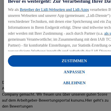
Bevor es weitergeht: Zur Verarbeitung Ihrer Da
Wir als
Betreiber der Lidl-Webseiten und Lidl-Apps
verarbeiten I
unseren Webseiten und unserer App (gemeinsam: „Lidl-Dienste“) 
verschiedener Techniken, mit denen eine Speicherung und ein Zug
Informationen in Ihrem Endgerät erfolgt. Diese sind teilweise te
oder werden mit Ihrer Zustimmung - auch durch Partner (u.a.
als 
gemeinsam Verantwortliche; im Zusammenhang mit dem IAB TC
Partner) - für komfortable Einstellungen, zur Statistik-Erstellung o
personalisierte Werbung innerhalb und außerhalb der Lidl-Dienst
Datenverarbeitungen für personalisierte Werbung werden durchge
ZUSTIMMEN
Werbung auszusteuern und um Dritten die Ausspielung von Werb
Lidl-Dienste über die Ihnen und Ihren Haushaltsangehörigen zug
ANPASSEN
Endgeräte zu ermöglichen. Sofern Sie Teilnehmer des Lidl Plus-
werden für diese Zwecke auch Daten aus Ihrem Filial-Kaufverhalte
Die Bewertungen von aktuellen und ehemaligen Mitarbeitern,
ABLEHNEN
Zudem werden einem der o.g. Partner Daten über Ihr Kaufverhalte
Azubis und externen Bewerbern haben uns zu einer Top
Diensten zur Verfügung gestellt, damit dieser als
eigenständig Ver
Company gemacht. Wir freuen uns über unseren guten Score
Erfolg von Werbekampagnen seiner Auftraggeber messen kann.
auf dem Arbeitgeber-Bewertungsportal kununu.Hier geht's zu
Die Erstellung personalisierter Werbung basiert auf der Generier
den Bewertungen
Daten von anderen Diensten angereicherten Profilen. Dies umfasst