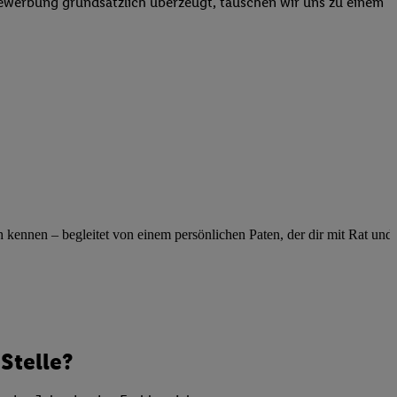
Bewerbung grundsätzlich überzeugt, tauschen wir uns zu einem
elne
ig benannten Zwecke
g, Bereitstellung und
dlichen Quellen,
telter Informationen,
-basierten Utiq-
 Speichern von
ngebote. Analyse
ellen. Verwendung
ennen – begleitet von einem persönlichen Paten, der dir mit Rat und Ta
ung von Profilen
Stelle?