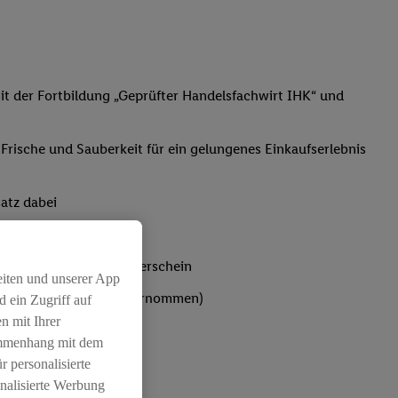
t der Fortbildung „Geprüfter Handelsfachwirt IHK“ und
, Frische und Sauberkeit für ein gelungenes Einkaufserlebnis
atz dabei
bst du den IHK-Ausbilderschein
eiten und unserer App
ten werden von Lidl übernommen)
 ein Zugriff auf
n mit Ihrer
ammenhang mit dem
r personalisierte
nalisierte Werbung