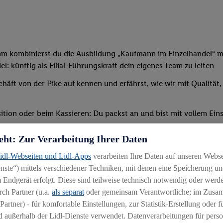
mm kombinierst du die Ausbildung „Kaufmann im Einzelhandel“ mi
: künftig als Filial-Führungskraft dein eigenes Team zu leiten
chäft von der Pike auf kennen und erfährst, wie wir mit Qualität
tion oder beim Kassieren: Du packst an und bist mit vollem Eins
t, sodass du bald deine erste eigene Schicht übernehmen kannst
eht: Zur Verarbeitung Ihrer Daten
verschiedenen Schulungen und Seminaren teil – außerdem erwir
Lidl-Webseiten und Lidl-Apps
verarbeiten Ihre Daten auf unseren Webs
ternen Bildungszentrum statt (etwaige Reise-/Übernachtungskos
ste“) mittels verschiedener Techniken, mit denen eine Speicherung und
 Endgerät erfolgt. Diese sind teilweise technisch notwendig oder werde
ch Partner (u.a.
als separat
oder gemeinsam Verantwortliche; im Zus
Partner) - für komfortable Einstellungen, zur Statistik-Erstellung oder fü
 außerhalb der Lidl-Dienste verwendet. Datenverarbeitungen für perso