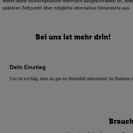
Wenn deine Wunschposition mehrfach ausgeschrieben ist, bewir
Datenschutzbestimmu
späteren Zeitpunkt über mögliche alternative Einsatzorte aus.
Verwendungszwecke ode
und Funktionen im Ra
Gewährleistung der Si
Anzeige von Werbung u
Bei uns ist mehr drin!
Verknüpfung verschiede
Messung des Erfolgs 
Technologie für digita
Verwendung genauer
Dein Einstieg
oder Zugriff auf I
von Zielgruppen d
Uns ist wichtig, dass du gut im #teamlidl ankommst! Im Rahmen dei
reduzierter Daten
zur Auswahl person
Liste der Partn
Brauch