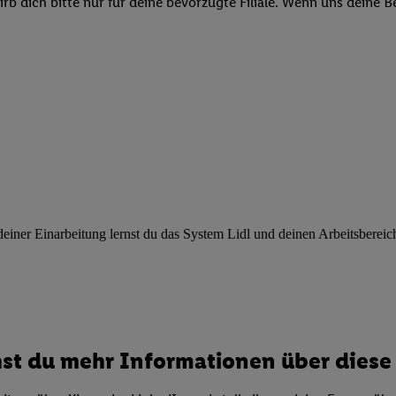
b dich bitte nur für deine bevorzugte Filiale. Wenn uns deine 
ngen
.
Die Impressen finden Sie hier.
Unter „Anpassen“ können Sie einz
r Partner zulassen; das gilt auch für die nachfolgend schlagwortart
hmen des Einsatzes des IAB TCF für Werbung und Erfolgsmessung:
cherheit, Verhinderung und Aufdeckung von Betrug und Fehlerbehebun
nd Inhalten, Abgleichung und Kombination von Daten aus unterschie
ner Endgeräte, Identifikation von Geräten anhand automatisch übermit
von Werbekampagnen durch TTD und Nutzung der Telekommunikations
les Marketing, sowie:
 Standortdaten. Erstellung von Profilen für personalisierte Werbung.
nformationen auf einem Endgerät. Entwicklung und Verbesserung der A
urch Statistiken oder Kombinationen von Daten aus verschiedenen Qu
ner Einarbeitung lernst du das System Lidl und deinen Arbeitsbereich k
 zur Auswahl von Werbeanzeigen. Messung der Werbeleistung. Verwend
alisierter Werbung.
er (Lieferanten)
st du mehr Informationen über diese 