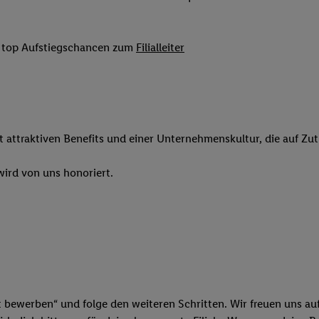
 Werbung auszuspielen. Hierzu wird von uns und einem der anderen obe
shwert umgewandelte E-Mail-Adresse in gemeinsamer Verantwortlichkeit
it top Aufstiegschancen zum
Filialleiter
ns, der Utiq SA/NV („Utiq“) und Ihrem
Telekommunikationsnetzbetreib
l-Diensten einzusetzen. Utiq prüft zunächst anhand Ihrer IP-Adresse, o
 das der Fall ist, gibt Utiq Ihre IP-Adresse an Ihren Netzbetreiber weit
denkonto-Referenz, wie z.B. Ihrer Mobilfunknummer, eine Kennung für 
verwenden, um Sie wiederzuerkennen und Erkenntnisse über Ihr Nutz
sen. Insbesondere können Sie mittels dieser Technologie auch auf Dien
it attraktiven Benefits und einer Unternehmenskultur, die auf Zu
n betrieben werden, damit wir Ihnen dort personalisierte Werbung auss
ng speziell zur Nutzung der Utiq-Technologie - zusätzlich zur weiter un
ird von uns honoriert.
illigung generell zu widerrufen - jederzeit auch über
das Datenschutzpo
er „Anpassen“/„Nutzung der Telekommunikations-basierten Utiq-Techno
Ende dieser Einwilligung (nur für die Lidl-Dienste) widerrufen. Weite
nschutzbestimmungen von Utiq
.
 „Ablehnen“ können Sie nur den Einsatz notwendiger Techniken zulas
 stimmen Sie allen Verarbeitungen zu sämtlichen vorgenannten Zweck
artner zu. Weitere Informationen, auch zur Speicherdauer der Daten u
t bewerben“ und folge den weiteren Schritten. Wir freuen uns auf
rzeit mit Wirkung für die Zukunft zu widerrufen, finden Sie in unseren