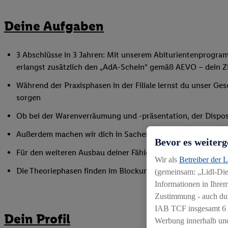
Deine Aufgaben
3 Abschlüsse in 3 Jahren: Mit unserem Abiturientenprogra
erlangst zusätzlich den „AdA-Schein“ gemäß AEVO – dein Ziel
Während der Praxisphasen in der Filiale lernst du unser Ges
sorgen
Ob bei der Warenverräumung und -präsentation, der Disposi
Außerdem machen wir dich in Sachen Mitarbeiterführung fi
Bevor es weiterg
Für den weiteren Ausbau deiner Fähigkeiten nimmst du an 
Wir als
Betreiber der 
Die Theoriephasen finden im Blockunterricht an einem ex
(gemeinsam: „Lidl-Dien
Informationen in Ihrem
Zustimmung - auch dur
IAB TCF insgesamt
6
Dein Profil
Werbung innerhalb und