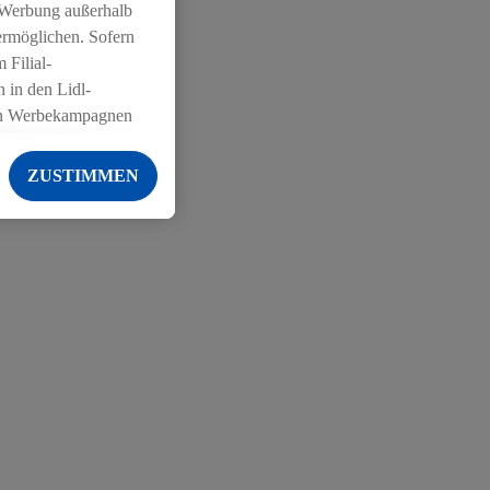
 Werbung außerhalb
ermöglichen. Sofern
 Filial-
 in den Lidl-
on Werbekampagnen
 anderen Diensten
ZUSTIMMEN
ng der Lidl-Dienste,
er Geschlecht -
g einschließlich dem
von Zielgruppen
erarbeitungen auch
on Angeboten sowie
ich in Ihr
ail-Adresse von uns
 um daraus eine
 sogleich
zu erkennen und