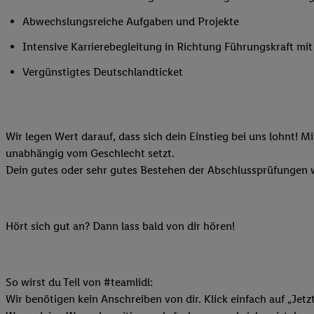
Ihnen personalisierte
Abwechslungsreiche Aufgaben und Projekte
auch Ihre in einen Ha
Intensive Karrierebegleitung in Richtung Führungskraft m
Zudem erlauben Sie u
Technologie in den Lid
Vergünstigtes Deutschlandticket
Sie verfügbar ist. Wenn
Adresse und einer Kun
werden diese Kennung 
Lidl-Diensten zu erfas
Wir legen Wert darauf, dass sich dein Einstieg bei uns lohnt! M
werden, die von Dritte
unabhängig vom Geschlecht setzt.
können Ihre Einwilligu
Dein gutes oder sehr gutes Bestehen der Abschlussprüfungen w
Möglichkeit, Ihre Einw
(„consenthub“)
oder üb
Marketing“ am unteren 
Hört sich gut an? Dann lass bald von dir hören!
finden Sie in den
Date
Durch einen Klick auf
Klick auf „Zustimmen“
So wirst du Teil von #teamlidl:
sämtlicher genannten P
Wir benötigen kein Anschreiben von dir. Klick einfach auf „Jetz
Ihre Einwilligung jede