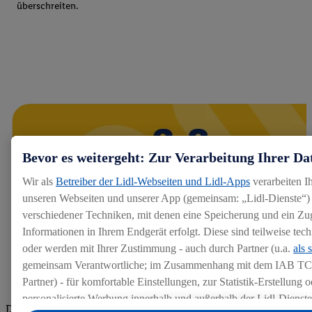
überschreiten.
Bevor es weitergeht: Zur Verarbeitung Ihrer Da
Wir als
Betreiber der Lidl-Webseiten und Lidl-Apps
verarbeiten I
unseren Webseiten und unserer App (gemeinsam: „Lidl-Dienste“) 
verschiedener Techniken, mit denen eine Speicherung und ein Zug
Informationen in Ihrem Endgerät erfolgt. Diese sind teilweise te
oder werden mit Ihrer Zustimmung - auch durch Partner (u.a.
als 
gemeinsam Verantwortliche; im Zusammenhang mit dem IAB TC
Partner) - für komfortable Einstellungen, zur Statistik-Erstellung o
personalisierte Werbung innerhalb und außerhalb der Lidl-Dienst
Die Bewertungen von aktuellen und ehemaligen Mitarbeitern,