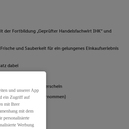
t der Fortbildung „Geprüfter Handelsfachwirt IHK“ und
, Frische und Sauberkeit für ein gelungenes Einkaufserlebnis
atz dabei
bst du den IHK-Ausbilderschein
eiten und unserer App
ten werden von Lidl übernommen)
 ein Zugriff auf
n mit Ihrer
ammenhang mit dem
r personalisierte
nalisierte Werbung