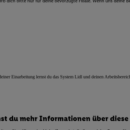
b dich bitte nur für deine bevorzugte Filiale. Wenn uns deine 
ngen
.
Die Impressen finden Sie hier.
Unter „Anpassen“ können Sie einz
r Partner zulassen; das gilt auch für die nachfolgend schlagwortart
hmen des Einsatzes des IAB TCF für Werbung und Erfolgsmessung:
cherheit, Verhinderung und Aufdeckung von Betrug und Fehlerbehebun
nd Inhalten, Abgleichung und Kombination von Daten aus unterschie
ner Endgeräte, Identifikation von Geräten anhand automatisch übermit
von Werbekampagnen durch TTD und Nutzung der Telekommunikations
les Marketing, sowie:
 Standortdaten. Erstellung von Profilen für personalisierte Werbung.
nformationen auf einem Endgerät. Entwicklung und Verbesserung der A
urch Statistiken oder Kombinationen von Daten aus verschiedenen Qu
ner Einarbeitung lernst du das System Lidl und deinen Arbeitsbereich k
 zur Auswahl von Werbeanzeigen. Messung der Werbeleistung. Verwend
alisierter Werbung.
er (Lieferanten)
st du mehr Informationen über diese 