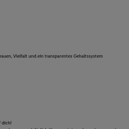
n genannten Partner
 verarbeitet.
er
, die Utiq-
b die Technologie für
er, der anhand der IP-
Utiq erstellt. Wir
ungsverhalten in den
sten wiedererkannt
trauen, Vielfalt und ein transparentes Gehaltssystem
pielen können. Sie
ten erläuterten
rtal von Utiq
logie für digitales
re Informationen
sen. Durch einen
en unter Einbindung
nd zu Ihrem Recht,
 dich!