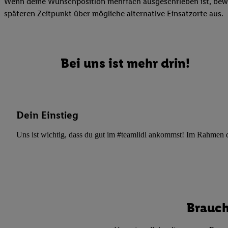
Wenn deine Wunschposition mehrfach ausgeschrieben ist, bewir
Datenschutzbestimmu
späteren Zeitpunkt über mögliche alternative Einsatzorte aus.
Verwendungszwecke ode
und Funktionen im Ra
Gewährleistung der Si
Anzeige von Werbung u
Bei uns ist mehr drin!
Verknüpfung verschiede
Messung des Erfolgs 
Technologie für digita
Verwendung genauer
Dein Einstieg
oder Zugriff auf I
von Zielgruppen d
Uns ist wichtig, dass du gut im #teamlidl ankommst! Im Rahmen dei
reduzierter Daten
zur Auswahl person
Liste der Partn
Brauch