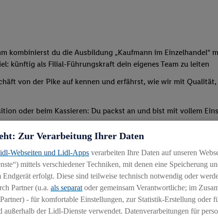
mm kombinierst du die Ausbildung „Kaufmann im Einzelhandel“ mi
: künftig als Filial-Führungskraft dein eigenes Team zu leiten
chäft von der Pike auf kennen und erfährst, wie wir mit Qualität
tion oder beim Kassieren: Du packst an und bist mit vollem Eins
t, sodass du bald deine erste eigene Schicht übernehmen kannst
eht: Zur Verarbeitung Ihrer Daten
verschiedenen Schulungen und Seminaren teil – außerdem erwir
Lidl-Webseiten und Lidl-Apps
verarbeiten Ihre Daten auf unseren Webs
ternen Bildungszentrum statt (etwaige Reise-/Übernachtungskos
ste“) mittels verschiedener Techniken, mit denen eine Speicherung und
 Endgerät erfolgt. Diese sind teilweise technisch notwendig oder werde
ch Partner (u.a.
als separat
oder gemeinsam Verantwortliche; im Zus
Partner) - für komfortable Einstellungen, zur Statistik-Erstellung oder fü
 außerhalb der Lidl-Dienste verwendet. Datenverarbeitungen für perso