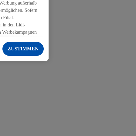
 Werbung außerhalb
ermöglichen. Sofern
 Filial-
 in den Lidl-
on Werbekampagnen
 anderen Diensten
ZUSTIMMEN
ng der Lidl-Dienste,
er Geschlecht -
g einschließlich dem
von Zielgruppen
erarbeitungen auch
on Angeboten sowie
ich in Ihr
ail-Adresse von uns
 um daraus eine
 sogleich
zu erkennen und