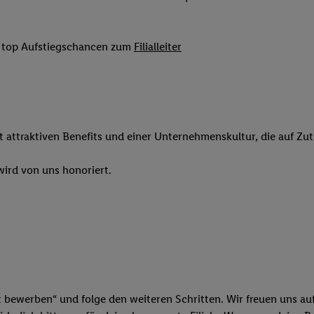
 Werbung auszuspielen. Hierzu wird von uns und einem der anderen obe
shwert umgewandelte E-Mail-Adresse in gemeinsamer Verantwortlichkeit
it top Aufstiegschancen zum
Filialleiter
ns, der Utiq SA/NV („Utiq“) und Ihrem
Telekommunikationsnetzbetreib
l-Diensten einzusetzen. Utiq prüft zunächst anhand Ihrer IP-Adresse, o
 das der Fall ist, gibt Utiq Ihre IP-Adresse an Ihren Netzbetreiber weit
denkonto-Referenz, wie z.B. Ihrer Mobilfunknummer, eine Kennung für 
verwenden, um Sie wiederzuerkennen und Erkenntnisse über Ihr Nutz
sen. Insbesondere können Sie mittels dieser Technologie auch auf Dien
it attraktiven Benefits und einer Unternehmenskultur, die auf Zu
n betrieben werden, damit wir Ihnen dort personalisierte Werbung auss
ng speziell zur Nutzung der Utiq-Technologie - zusätzlich zur weiter un
ird von uns honoriert.
illigung generell zu widerrufen - jederzeit auch über
das Datenschutzpo
er „Anpassen“/„Nutzung der Telekommunikations-basierten Utiq-Techno
Ende dieser Einwilligung (nur für die Lidl-Dienste) widerrufen. Weite
nschutzbestimmungen von Utiq
.
 „Ablehnen“ können Sie nur den Einsatz notwendiger Techniken zulas
 stimmen Sie allen Verarbeitungen zu sämtlichen vorgenannten Zweck
artner zu. Weitere Informationen, auch zur Speicherdauer der Daten u
t bewerben“ und folge den weiteren Schritten. Wir freuen uns auf
rzeit mit Wirkung für die Zukunft zu widerrufen, finden Sie in unseren