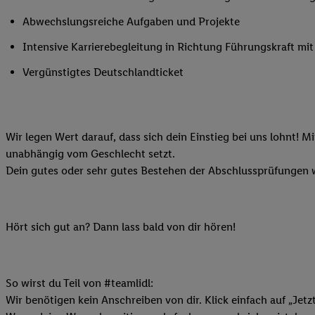
Ihnen personalisierte
Abwechslungsreiche Aufgaben und Projekte
auch Ihre in einen Ha
Intensive Karrierebegleitung in Richtung Führungskraft m
Zudem erlauben Sie u
Technologie in den Lid
Vergünstigtes Deutschlandticket
Sie verfügbar ist. Wenn
Adresse und einer Kun
werden diese Kennung 
Lidl-Diensten zu erfas
Wir legen Wert darauf, dass sich dein Einstieg bei uns lohnt! M
werden, die von Dritte
unabhängig vom Geschlecht setzt.
können Ihre Einwilligu
Dein gutes oder sehr gutes Bestehen der Abschlussprüfungen w
Möglichkeit, Ihre Einw
(„consenthub“)
oder üb
Marketing“ am unteren 
Hört sich gut an? Dann lass bald von dir hören!
finden Sie in den
Date
Durch einen Klick auf
Klick auf „Zustimmen“
So wirst du Teil von #teamlidl:
sämtlicher genannten P
Wir benötigen kein Anschreiben von dir. Klick einfach auf „Jetz
Ihre Einwilligung jede