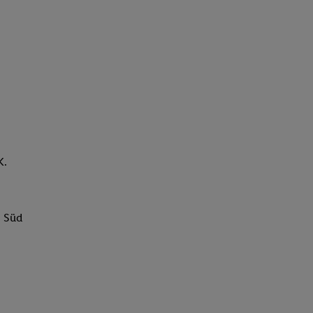
K.
g Süd