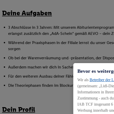
Deine Aufgaben
3 Abschlüsse in 3 Jahren: Mit unserem Abiturientenprogra
erlangst zusätzlich den „AdA-Schein“ gemäß AEVO – dein Ziel
Während der Praxisphasen in der Filiale lernst du unser Ges
sorgen
Ob bei der Warenverräumung und -präsentation, der Disposi
Außerdem machen wir dich in Sachen Mitarbeiterführung fi
Bevor es weiterg
Für den weiteren Ausbau deiner Fähigkeiten nimmst du an 
Wir als
Betreiber der 
Die Theoriephasen finden im Blockunterricht an einem ex
(gemeinsam: „Lidl-Dien
Informationen in Ihrem
Zustimmung - auch dur
IAB TCF insgesamt
6
Dein Profil
Werbung innerhalb und