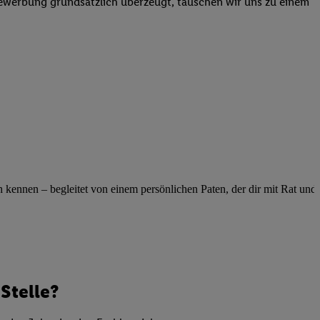
Bewerbung grundsätzlich überzeugt, tauschen wir uns zu einem
elne
ig benannten Zwecke
g, Bereitstellung und
dlichen Quellen,
telter Informationen,
-basierten Utiq-
 Speichern von
ngebote. Analyse
ellen. Verwendung
ennen – begleitet von einem persönlichen Paten, der dir mit Rat und Ta
ung von Profilen
Stelle?