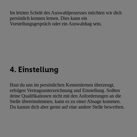
Verwendung reduzierter Daten zur Auswahl von Werbeanzeige
Im letzten Schritt des Auswahlprozesses möchten wir dich
Werbeleistung. Verwendung von Profilen zur Auswahl personali
persönlich kennen lernen. Dies kann ein
Werbung.
Vorstellungsgespräch oder ein Auswahltag sein.
Liste der Partner (Lieferanten)
4. Einstellung
Hast du uns im persönlichen Kennenlernen überzeugt,
erfolgen Vertragsunterzeichnung und Einstellung. Sollten
deine Qualifikationen nicht mit den Anforderungen an die
Stelle übereinstimmen, kann es zu einer Absage kommen.
Du kannst dich aber gerne auf eine andere Stelle bewerben.