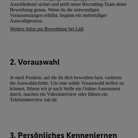
Verarbeitungen zu sämtlichen vorgenannten Zwecken unter Einbi
Anschließend sichtet und prüft unser Recruiting-Team deine
genannten Partner zu. Weitere Informationen, auch zur Speicherd
Bewerbung genau. Wenn du die notwendigen
Voraussetzungen erfüllst, beginnt ein mehrstufiger
und zu Ihrem Recht, Ihre Einwilligung jederzeit mit Wirkung für 
Auswahlprozess.
widerrufen, finden Sie in unseren
Datenschutzbestimmungen
.
Die
Weitere Infos zur Bewerbung bei Lidl
Sie hier.
Unter „Anpassen“ können Sie einzelne Verwendungszwe
zulassen; das gilt auch für die nachfolgend schlagwortartig bena
Funktionen im Rahmen des Einsatzes des IAB TCF für Werbung
Erfolgsmessung:
2. Vorauswahl
Gewährleistung der Sicherheit, Verhinderung und Aufdeckung v
Fehlerbehebung, Bereitstellung und Anzeige von Werbung und In
Abgleichung und Kombination von Daten aus unterschiedlichen 
Je nach Position, auf die du dich beworben hast, variieren
Verknüpfung verschiedener Endgeräte, Identifikation von Geräte
die Auswahlschritte. Um eine solide Vorauswahl treffen zu
können, führen wir je nach Stelle ein Online-Assessment
automatisch übermittelter Informationen, Messung des Erfolgs vo
durch, machen ein Videointerview oder führen ein
Werbekampagnen durch TTD und Nutzung der Telekommunikatio
Telefoninterview mit dir.
Utiq-Technologie für digitales Marketing, sowie:
Verwendung genauer Standortdaten. Erstellung von Profilen für 
Werbung. Speichern von oder Zugriff auf Informationen auf ei
Entwicklung und Verbesserung der Angebote. Analyse von Zie
3. Persönliches Kennenlernen
Statistiken oder Kombinationen von Daten aus verschiedenen Q