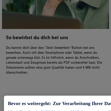
So bewirbst du dich bei uns
Du kannst dich über den "Jetzt bewerben"-Button bei uns
bewerben. Auch mit dem Smartphone oder Tablet, wenn du
gerade unterwegs bist. Es ist hilfreich, wenn du Anschreiben,
Lebenslauf und Zeugnisse bereits als PDF vorbereitet hast. Die
Dokumente sollten eine gute Qualität haben und 4 MB nicht
überschreiten.
Bevor es weitergeht: Zur Verarbeitung Ihrer Da