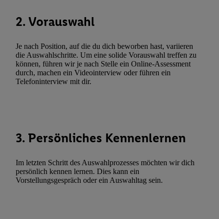
zulassen; das gilt auch für die nachfolgend schlagwortartig bena
2. Vorauswahl
Funktionen im Rahmen des Einsatzes des IAB TCF für Werbung
Erfolgsmessung:
Gewährleistung der Sicherheit, Verhinderung und Aufdeckung v
Je nach Position, auf die du dich beworben hast, variieren
die Auswahlschritte. Um eine solide Vorauswahl treffen zu
Fehlerbehebung, Bereitstellung und Anzeige von Werbung und In
können, führen wir je nach Stelle ein Online-Assessment
Abgleichung und Kombination von Daten aus unterschiedlichen 
durch, machen ein Videointerview oder führen ein
Verknüpfung verschiedener Endgeräte, Identifikation von Geräte
Telefoninterview mit dir.
automatisch übermittelter Informationen, Messung des Erfolgs vo
Werbekampagnen durch TTD und Nutzung der Telekommunikatio
Utiq-Technologie für digitales Marketing, sowie:
Verwendung genauer Standortdaten. Erstellung von Profilen für 
3. Persönliches Kennenlernen
Werbung. Speichern von oder Zugriff auf Informationen auf ei
Entwicklung und Verbesserung der Angebote. Analyse von Zie
Im letzten Schritt des Auswahlprozesses möchten wir dich
Statistiken oder Kombinationen von Daten aus verschiedenen Q
persönlich kennen lernen. Dies kann ein
Verwendung reduzierter Daten zur Auswahl von Werbeanzeige
Vorstellungsgespräch oder ein Auswahltag sein.
Werbeleistung. Verwendung von Profilen zur Auswahl personali
Werbung.
Liste der Partner (Lieferanten)