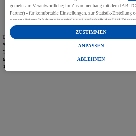
gemeinsam Verantwortliche; im Zusammenhang mit dem IAB TC
Partner) - für komfortable Einstellungen, zur Statistik-Erstellung o
personalisierte Werbung innerhalb und außerhalb der Lidl-Dienst
Datenverarbeitungen für personalisierte Werbung werden durchge
ZUSTIMMEN
Werbung auszusteuern und um Dritten die Ausspielung von Werb
Die Bewertungen von aktuellen und ehemaligen Mitarbeitern,
Lidl-Dienste über die Ihnen und Ihren Haushaltsangehörigen zug
Azubis und externen Bewerbern haben uns zu einer Top
ANPASSEN
Endgeräte zu ermöglichen. Sofern Sie Teilnehmer des Lidl Plus-
Company gemacht. Wir freuen uns über unseren guten Score
werden für diese Zwecke auch Daten aus Ihrem Filial-Kaufverhalte
auf dem Arbeitgeber-Bewertungsportal kununu.Hier geht's zu
ABLEHNEN
Zudem werden einem der o.g. Partner Daten über Ihr Kaufverhalte
den Bewertungen
Diensten zur Verfügung gestellt, damit dieser als
eigenständig Ver
Erfolg von Werbekampagnen seiner Auftraggeber messen kann.
Die Erstellung personalisierter Werbung basiert auf der Generier
Daten von anderen Diensten angereicherten Profilen. Dies umfasst
Zusammenführung von Daten (z.B. über Ihre Nutzung der Lidl-Di
Kaufverhalten in den Lidl-Diensten, Informationen aus Ihrem Ku
Alter oder Geschlecht - sowie Ihre genauen Standortdaten) auch 
Endgeräte und Lidl-Dienste hinweg einschließlich dem Speichern
dem Zugriff auf Informationen auf Ihren Endgeräten zur Erstellu