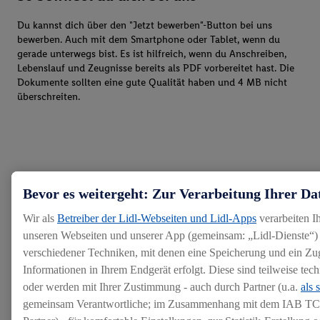
Du kannst dich über den "Jetzt bewerben"-Button bei uns
bewerben. Auch mit dem Smartphone oder Tablet, wenn du
gerade unterwegs bist. Es ist hilfreich, wenn du Anschreiben,
Lebenslauf und Zeugnisse bereits als PDF vorbereitet hast. Die
Dokumente sollten eine gute Qualität haben und 4 MB nicht
überschreiten.
Bevor es weitergeht: Zur Verarbeitung Ihrer Da
Wir als
Betreiber der Lidl-Webseiten und Lidl-Apps
verarbeiten I
unseren Webseiten und unserer App (gemeinsam: „Lidl-Dienste“) 
verschiedener Techniken, mit denen eine Speicherung und ein Zug
Informationen in Ihrem Endgerät erfolgt. Diese sind teilweise te
oder werden mit Ihrer Zustimmung - auch durch Partner (u.a.
als 
gemeinsam Verantwortliche; im Zusammenhang mit dem IAB TC