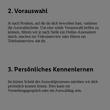
Funktionen im Rahmen des Einsatzes des IAB TCF für Werbung
Erfolgsmessung:
2. Vorauswahl
Gewährleistung der Sicherheit, Verhinderung und Aufdeckung v
Fehlerbehebung, Bereitstellung und Anzeige von Werbung und In
Je nach Position, auf die du dich beworben hast, variieren
Abgleichung und Kombination von Daten aus unterschiedlichen 
die Auswahlschritte. Um eine solide Vorauswahl treffen zu
Verknüpfung verschiedener Endgeräte, Identifikation von Geräte
können, führen wir je nach Stelle ein Online-Assessment
automatisch übermittelter Informationen, Messung des Erfolgs vo
durch, machen ein Videointerview oder führen ein
Telefoninterview mit dir.
Werbekampagnen durch TTD und Nutzung der Telekommunikatio
Utiq-Technologie für digitales Marketing, sowie:
Verwendung genauer Standortdaten. Erstellung von Profilen für 
Werbung. Speichern von oder Zugriff auf Informationen auf ei
3. Persönliches Kennenlernen
Entwicklung und Verbesserung der Angebote. Analyse von Zie
Statistiken oder Kombinationen von Daten aus verschiedenen Q
Verwendung reduzierter Daten zur Auswahl von Werbeanzeige
Im letzten Schritt des Auswahlprozesses möchten wir dich
Werbeleistung. Verwendung von Profilen zur Auswahl personali
persönlich kennen lernen. Dies kann ein
Vorstellungsgespräch oder ein Auswahltag sein.
Werbung.
Liste der Partner (Lieferanten)