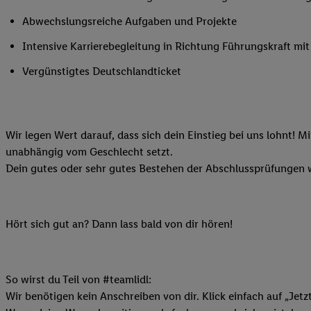
Ihnen personalisierte
Abwechslungsreiche Aufgaben und Projekte
auch Ihre in einen Ha
Intensive Karrierebegleitung in Richtung Führungskraft m
Zudem erlauben Sie u
Technologie in den Lid
Vergünstigtes Deutschlandticket
Sie verfügbar ist. Wenn
Adresse und einer Kun
werden diese Kennung 
Lidl-Diensten zu erfas
Wir legen Wert darauf, dass sich dein Einstieg bei uns lohnt! M
werden, die von Dritte
unabhängig vom Geschlecht setzt.
können Ihre Einwilligu
Dein gutes oder sehr gutes Bestehen der Abschlussprüfungen w
Möglichkeit, Ihre Einw
(„consenthub“)
oder üb
Marketing“ am unteren 
Hört sich gut an? Dann lass bald von dir hören!
finden Sie in den
Date
Durch einen Klick auf
Klick auf „Zustimmen“
So wirst du Teil von #teamlidl:
sämtlicher genannten P
Wir benötigen kein Anschreiben von dir. Klick einfach auf „Jetz
Ihre Einwilligung jede