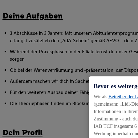
Deine Aufgaben
3 Abschlüsse in 3 Jahren: Mit unserem Abiturientenprogra
erlangst zusätzlich den „AdA-Schein“ gemäß AEVO – dein Ziel
Während der Praxisphasen in der Filiale lernst du unser Ges
sorgen
Ob bei der Warenverräumung und -präsentation, der Disposi
Außerdem machen wir dich in Sachen Mitarbeiterführung fi
Bevor es weiterg
Für den weiteren Ausbau deiner Fähigkeiten nimmst du an 
Wir als
Betreiber der 
Die Theoriephasen finden im Blockunterricht an einem ex
(gemeinsam: „Lidl-Dien
Informationen in Ihrem
Zustimmung - auch dur
IAB TCF insgesamt
6
Dein Profil
Werbung innerhalb und