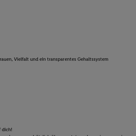
n genannten Partner
 verarbeitet.
er
, die Utiq-
b die Technologie für
er, der anhand der IP-
Utiq erstellt. Wir
ungsverhalten in den
sten wiedererkannt
trauen, Vielfalt und ein transparentes Gehaltssystem
pielen können. Sie
ten erläuterten
rtal von Utiq
logie für digitales
re Informationen
sen. Durch einen
en unter Einbindung
nd zu Ihrem Recht,
 dich!