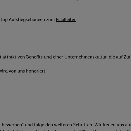
 Werbung auszuspielen. Hierzu wird von uns und einem der anderen obe
shwert umgewandelte E-Mail-Adresse in gemeinsamer Verantwortlichkeit
it top Aufstiegschancen zum
Filialleiter
ns, der Utiq SA/NV („Utiq“) und Ihrem
Telekommunikationsnetzbetreib
l-Diensten einzusetzen. Utiq prüft zunächst anhand Ihrer IP-Adresse, o
 das der Fall ist, gibt Utiq Ihre IP-Adresse an Ihren Netzbetreiber weit
denkonto-Referenz, wie z.B. Ihrer Mobilfunknummer, eine Kennung für 
verwenden, um Sie wiederzuerkennen und Erkenntnisse über Ihr Nutz
sen. Insbesondere können Sie mittels dieser Technologie auch auf Dien
it attraktiven Benefits und einer Unternehmenskultur, die auf Zu
n betrieben werden, damit wir Ihnen dort personalisierte Werbung auss
ng speziell zur Nutzung der Utiq-Technologie - zusätzlich zur weiter un
ird von uns honoriert.
illigung generell zu widerrufen - jederzeit auch über
das Datenschutzpo
er „Anpassen“/„Nutzung der Telekommunikations-basierten Utiq-Techno
Ende dieser Einwilligung (nur für die Lidl-Dienste) widerrufen. Weite
nschutzbestimmungen von Utiq
.
 „Ablehnen“ können Sie nur den Einsatz notwendiger Techniken zulas
 stimmen Sie allen Verarbeitungen zu sämtlichen vorgenannten Zweck
artner zu. Weitere Informationen, auch zur Speicherdauer der Daten u
t bewerben“ und folge den weiteren Schritten. Wir freuen uns auf
rzeit mit Wirkung für die Zukunft zu widerrufen, finden Sie in unseren