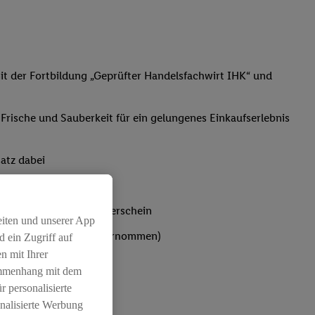
t der Fortbildung „Geprüfter Handelsfachwirt IHK“ und
, Frische und Sauberkeit für ein gelungenes Einkaufserlebnis
atz dabei
bst du den IHK-Ausbilderschein
eiten und unserer App
ten werden von Lidl übernommen)
 ein Zugriff auf
n mit Ihrer
ammenhang mit dem
r personalisierte
nalisierte Werbung