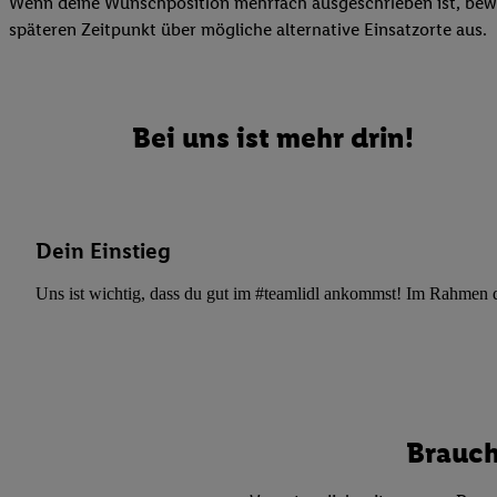
Wenn deine Wunschposition mehrfach ausgeschrieben ist, bewir
Datenschutzbestimmu
späteren Zeitpunkt über mögliche alternative Einsatzorte aus.
Verwendungszwecke ode
und Funktionen im Ra
Gewährleistung der Si
Anzeige von Werbung u
Bei uns ist mehr drin!
Verknüpfung verschiede
Messung des Erfolgs 
Technologie für digita
Verwendung genauer
Dein Einstieg
oder Zugriff auf I
von Zielgruppen d
Uns ist wichtig, dass du gut im #teamlidl ankommst! Im Rahmen dei
reduzierter Daten
zur Auswahl person
Liste der Partn
Brauch