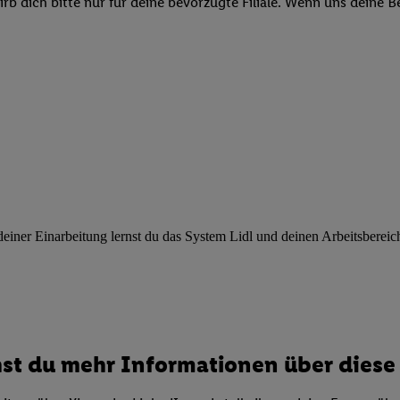
b dich bitte nur für deine bevorzugte Filiale. Wenn uns deine 
ngen
.
Die Impressen finden Sie hier.
Unter „Anpassen“ können Sie einz
r Partner zulassen; das gilt auch für die nachfolgend schlagwortart
hmen des Einsatzes des IAB TCF für Werbung und Erfolgsmessung:
cherheit, Verhinderung und Aufdeckung von Betrug und Fehlerbehebun
nd Inhalten, Abgleichung und Kombination von Daten aus unterschie
ner Endgeräte, Identifikation von Geräten anhand automatisch übermit
von Werbekampagnen durch TTD und Nutzung der Telekommunikations
les Marketing, sowie:
 Standortdaten. Erstellung von Profilen für personalisierte Werbung.
nformationen auf einem Endgerät. Entwicklung und Verbesserung der A
urch Statistiken oder Kombinationen von Daten aus verschiedenen Qu
ner Einarbeitung lernst du das System Lidl und deinen Arbeitsbereich k
 zur Auswahl von Werbeanzeigen. Messung der Werbeleistung. Verwend
alisierter Werbung.
er (Lieferanten)
st du mehr Informationen über diese 