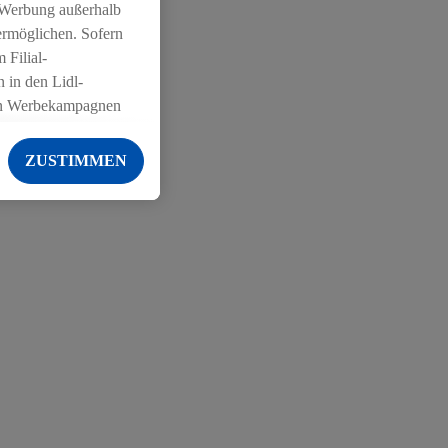
 Werbung außerhalb
ermöglichen. Sofern
 Filial-
 in den Lidl-
on Werbekampagnen
 anderen Diensten
ZUSTIMMEN
ng der Lidl-Dienste,
er Geschlecht -
g einschließlich dem
von Zielgruppen
erarbeitungen auch
on Angeboten sowie
ich in Ihr
ail-Adresse von uns
 um daraus eine
 sogleich
zu erkennen und