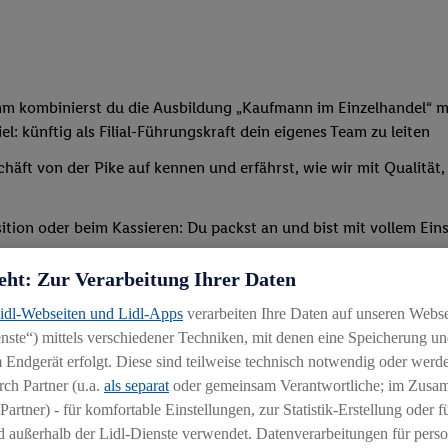
mm kombinierst du die Ausbildung „Kaufmann im Einzelhandel“ mi
: künftig als Filial-Führungskraft dein eigenes Team zu leiten
chäft von der Pike auf kennen und erfährst, wie wir mit Qualität
tion oder beim Kassieren: Du packst an und bist mit vollem Eins
t, sodass du bald deine erste eigene Schicht übernehmen kannst
eht: Zur Verarbeitung Ihrer Daten
verschiedenen Schulungen und Seminaren teil – außerdem erwir
Lidl-Webseiten und Lidl-Apps
verarbeiten Ihre Daten auf unseren Webs
ternen Bildungszentrum statt (etwaige Reise-/Übernachtungskos
ste“) mittels verschiedener Techniken, mit denen eine Speicherung und
 Endgerät erfolgt. Diese sind teilweise technisch notwendig oder werde
ch Partner (u.a.
als separat
oder gemeinsam Verantwortliche; im Zus
Partner) - für komfortable Einstellungen, zur Statistik-Erstellung oder fü
 außerhalb der Lidl-Dienste verwendet. Datenverarbeitungen für perso