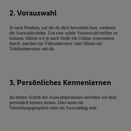
Funktionen im Rahmen des Einsatzes des IAB TCF für Werbung
Erfolgsmessung:
2. Vorauswahl
Gewährleistung der Sicherheit, Verhinderung und Aufdeckung v
Fehlerbehebung, Bereitstellung und Anzeige von Werbung und In
Je nach Position, auf die du dich beworben hast, variieren
Abgleichung und Kombination von Daten aus unterschiedlichen 
die Auswahlschritte. Um eine solide Vorauswahl treffen zu
Verknüpfung verschiedener Endgeräte, Identifikation von Geräte
können, führen wir je nach Stelle ein Online-Assessment
automatisch übermittelter Informationen, Messung des Erfolgs vo
durch, machen ein Videointerview oder führen ein
Telefoninterview mit dir.
Werbekampagnen durch TTD und Nutzung der Telekommunikatio
Utiq-Technologie für digitales Marketing, sowie:
Verwendung genauer Standortdaten. Erstellung von Profilen für 
Werbung. Speichern von oder Zugriff auf Informationen auf ei
3. Persönliches Kennenlernen
Entwicklung und Verbesserung der Angebote. Analyse von Zie
Statistiken oder Kombinationen von Daten aus verschiedenen Q
Verwendung reduzierter Daten zur Auswahl von Werbeanzeige
Im letzten Schritt des Auswahlprozesses möchten wir dich
Werbeleistung. Verwendung von Profilen zur Auswahl personali
persönlich kennen lernen. Dies kann ein
Vorstellungsgespräch oder ein Auswahltag sein.
Werbung.
Liste der Partner (Lieferanten)