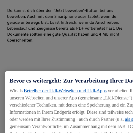
Du kannst dich über den "Jetzt bewerben"-Button bei uns
bewerben. Auch mit dem Smartphone oder Tablet, wenn du
gerade unterwegs bist. Es ist hilfreich, wenn du Anschreiben,
Lebenslauf und Zeugnisse bereits als PDF vorbereitet hast. Die
Dokumente sollten eine gute Qualität haben und 4 MB nicht
überschreiten.
Bevor es weitergeht: Zur Verarbeitung Ihrer Da
Wir als
Betreiber der Lidl-Webseiten und Lidl-Apps
verarbeiten I
unseren Webseiten und unserer App (gemeinsam: „Lidl-Dienste“) 
verschiedener Techniken, mit denen eine Speicherung und ein Zug
Informationen in Ihrem Endgerät erfolgt. Diese sind teilweise te
oder werden mit Ihrer Zustimmung - auch durch Partner (u.a.
als 
gemeinsam Verantwortliche; im Zusammenhang mit dem IAB TC