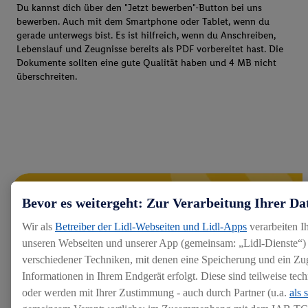
Du kannst dich über den "Jetzt bewerben"-Button bei uns
bewerben. Auch mit dem Smartphone oder Tablet, wenn du
gerade unterwegs bist. Es ist hilfreich, wenn du Anschreiben,
Lebenslauf und Zeugnisse bereits als PDF vorbereitet hast. Die
Dokumente sollten eine gute Qualität haben und 4 MB nicht
überschreiten.
Bevor es weitergeht: Zur Verarbeitung Ihrer Da
Wir als
Betreiber der Lidl-Webseiten und Lidl-Apps
verarbeiten I
unseren Webseiten und unserer App (gemeinsam: „Lidl-Dienste“) 
verschiedener Techniken, mit denen eine Speicherung und ein Zug
Informationen in Ihrem Endgerät erfolgt. Diese sind teilweise te
oder werden mit Ihrer Zustimmung - auch durch Partner (u.a.
als 