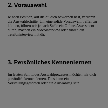
zulassen; das gilt auch für die nachfolgend schlagwortartig bena
2. Vorauswahl
Funktionen im Rahmen des Einsatzes des IAB TCF für Werbung
Erfolgsmessung:
Je nach Position, auf die du dich beworben hast, variieren
Gewährleistung der Sicherheit, Verhinderung und Aufdeckung v
die Auswahlschritte. Um eine solide Vorauswahl treffen zu
Fehlerbehebung, Bereitstellung und Anzeige von Werbung und In
können, führen wir je nach Stelle ein Online-Assessment
Abgleichung und Kombination von Daten aus unterschiedlichen 
durch, machen ein Videointerview oder führen ein
Telefoninterview mit dir.
Verknüpfung verschiedener Endgeräte, Identifikation von Geräte
automatisch übermittelter Informationen, Messung des Erfolgs vo
Werbekampagnen durch TTD und Nutzung der Telekommunikatio
Utiq-Technologie für digitales Marketing, sowie:
3. Persönliches Kennenlernen
Verwendung genauer Standortdaten. Erstellung von Profilen für 
Werbung. Speichern von oder Zugriff auf Informationen auf ei
Entwicklung und Verbesserung der Angebote. Analyse von Zie
Im letzten Schritt des Auswahlprozesses möchten wir dich
Statistiken oder Kombinationen von Daten aus verschiedenen Q
persönlich kennen lernen. Dies kann ein
Vorstellungsgespräch oder ein Auswahltag sein.
Verwendung reduzierter Daten zur Auswahl von Werbeanzeige
Werbeleistung. Verwendung von Profilen zur Auswahl personali
Werbung.
Liste der Partner (Lieferanten)