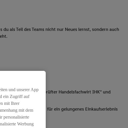
ass du als Teil des Teams nicht nur Neues lernst, sondern auch
teht.
eiten und unserer App
t der Fortbildung „Geprüfter Handelsfachwirt IHK“ und
 ein Zugriff auf
n mit Ihrer
, Frische und Sauberkeit für ein gelungenes Einkaufserlebnis
ammenhang mit dem
r personalisierte
nalisierte Werbung
atz dabei