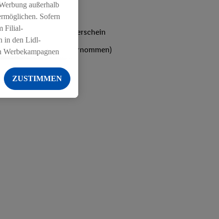
 Werbung außerhalb
ermöglichen. Sofern
 Filial-
bst du den IHK-Ausbilderschein
 in den Lidl-
ten werden von Lidl übernommen)
on Werbekampagnen
 anderen Diensten
ZUSTIMMEN
ng der Lidl-Dienste,
er Geschlecht -
g einschließlich dem
von Zielgruppen
erarbeitungen auch
on Angeboten sowie
ich in Ihr
ail-Adresse von uns
 um daraus eine
 sogleich
zu erkennen und