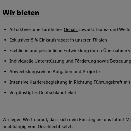
Ihnen personalisierte
Wir bieten
auch Ihre in einen Ha
Zudem erlauben Sie u
Technologie in den Lid
Attraktives übertarifliches
Gehalt
sowie Urlaubs- und Weih
Sie verfügbar ist. Wenn
Exklusiver 5 % Einkaufsrabatt in unseren Filialen
Adresse und einer Kun
werden diese Kennung 
Fachliche und persönliche Entwicklung durch Übernahme 
Lidl-Diensten zu erfas
Individuelle Unterstützung und Förderung sowie Betreuung
werden, die von Dritte
können Ihre Einwilligu
Abwechslungsreiche Aufgaben und Projekte
Möglichkeit, Ihre Einw
Intensive Karrierebegleitung in Richtung Führungskraft m
(„consenthub“)
oder üb
Marketing“ am unteren 
Vergünstigtes Deutschlandticket
finden Sie in den
Date
Durch einen Klick auf
Klick auf „Zustimmen“
sämtlicher genannten P
Wir legen Wert darauf, dass sich dein Einstieg bei uns lohnt! M
Ihre Einwilligung jede
unabhängig vom Geschlecht setzt.