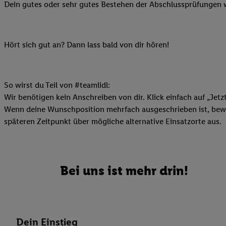
Datenschutzbestimmu
Dein gutes oder sehr gutes Bestehen der Abschlussprüfungen w
Verwendungszwecke ode
und Funktionen im Ra
Gewährleistung der Si
Hört sich gut an? Dann lass bald von dir hören!
Anzeige von Werbung u
Verknüpfung verschiede
Messung des Erfolgs 
So wirst du Teil von #teamlidl:
Technologie für digita
Wir benötigen kein Anschreiben von dir. Klick einfach auf „Jetz
Verwendung genauer
Wenn deine Wunschposition mehrfach ausgeschrieben ist, bewir
oder Zugriff auf I
späteren Zeitpunkt über mögliche alternative Einsatzorte aus.
von Zielgruppen d
reduzierter Daten
zur Auswahl person
Bei uns ist mehr drin!
Liste der Partn
Dein Einstieg