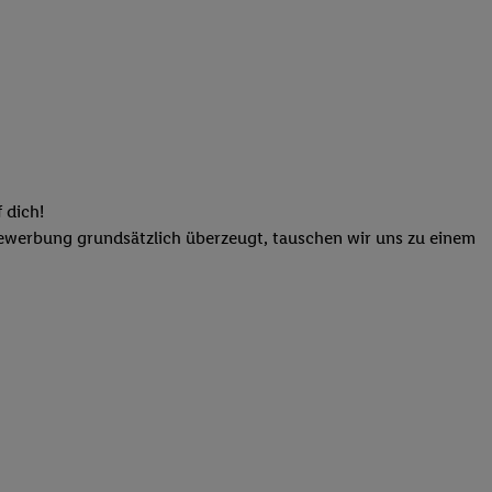
elne
ig benannten Zwecke
g, Bereitstellung und
dlichen Quellen,
telter Informationen,
-basierten Utiq-
 dich!
 Speichern von
Bewerbung grundsätzlich überzeugt, tauschen wir uns zu einem
ngebote. Analyse
ellen. Verwendung
ung von Profilen