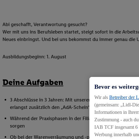
Abi geschafft, Verantwortung gesucht?
Wer mit uns ins Berufsleben startet, steigt sofort in die Arbeit
Neues einbringst. Und bei uns bekommst du immer genau die Unt
Ausbildungsbeginn: 1. August
Deine Aufgaben
Bevor es weiterg
Wir als
Betreiber der 
3 Abschlüsse in 3 Jahren: Mit unserem Abiturientenprogra
(gemeinsam: „Lidl-Dien
erlangst zusätzlich den „AdA-Schein“ gemäß AEVO – dein Ziel
Informationen in Ihrem
Während der Praxisphasen in der Filiale lernst du unser Ges
Zustimmung - auch dur
sorgen
IAB TCF insgesamt
6
Werbung innerhalb und
Ob bei der Warenverräumung und -präsentation, der Disposi