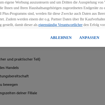
um eigene Werbung auszusteuern und um Dritten die Ausspielung von
t, sodass du bald deine erste eigene Schicht übernehmen kannst
 die Ihnen und Ihren Haushaltsangehörigen zugeordneten Endgeräte zu 
dl Plus-Programms sind, werden für diese Zwecke auch Daten aus Ihrem
verschiedenen Schulungen und Seminaren teil – außerdem erwir
tet. Zudem werden einem der o.g. Partner Daten über Ihr Kaufverhalten
ternen Bildungszentrum statt (etwaige Reise-/Übernachtungskos
 gestellt, damit dieser als
eigenständig Verantwortlicher
den Erfolg v
essen kann.
lisierter Werbung basiert auf der Generierung von auch mit Daten von
ABLEHNEN
ANPASSEN
en. Dies umfasst die Zusammenführung von Daten (z.B. über Ihre Nutzu
en Lidl-Diensten, Informationen aus Ihrem Kundenkonto - z.B. Alter od
andortdaten) auch über verschiedene Endgeräte und Lidl-Dienste hinwe
er dem Zugriff auf Informationen auf Ihren Endgeräten zur Erstellung 
her und praktischer Teil)
en). Im Zusammenhang mit dem Ausspielen dieser Werbung erfolgen V
 des Handels
gsmessung der Werbung, zur Zielgruppenforschung, zur Entwicklung v
rung und Optimierung dieser Werbeausspielungen.
rtungsbereitschaft
ustimmung dazu erteilen und danach ein Lidl Plus-Konto erstellen bzw. s
zu bewegen
-Konto einloggen, kann darüber hinaus auch Ihre dort angegebene E-M
wortlichkeit mit einem der oben genannten Partner verwendet werden,
ngszeiten deiner Filiale
ng zu erstellen (die sogenannte EUID), die wir sodann ähnlich wie die
nung verwenden können, um Sie in von Dritten betriebenen Diensten 