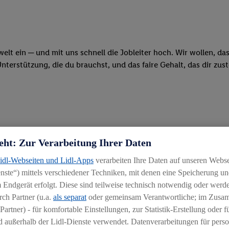
swelt ein ─ und mit uns schnell die Jobleiter hoch. Wir wollen, d
erstützung, die du brauchst, und das faire Gehalt, das dir zus
eht: Zur Verarbeitung Ihrer Daten
Lidl-Webseiten und Lidl-Apps
verarbeiten Ihre Daten auf unseren Webs
mm kombinierst du die Ausbildung „Kaufmann im Einzelhandel“ mi
ste“) mittels verschiedener Techniken, mit denen eine Speicherung und
: künftig als Filial-Führungskraft dein eigenes Team zu leiten
 Endgerät erfolgt. Diese sind teilweise technisch notwendig oder werde
chäft von der Pike auf kennen und erfährst, wie wir mit Qualität
ch Partner (u.a.
als separat
oder gemeinsam Verantwortliche; im Zus
Partner) - für komfortable Einstellungen, zur Statistik-Erstellung oder fü
 außerhalb der Lidl-Dienste verwendet. Datenverarbeitungen für perso
tion oder beim Kassieren: Du packst an und bist mit vollem Eins