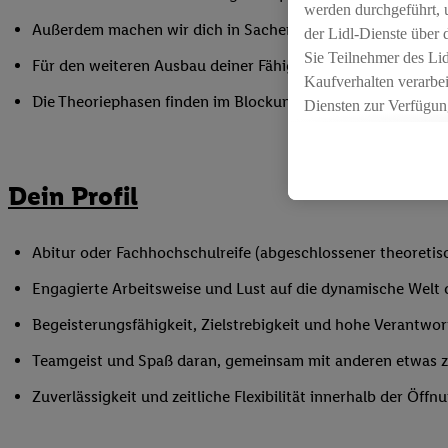
werden durchgeführt, 
Außerdem machen wir dich in Sachen Mitarbeiterführung fi
der Lidl-Dienste über
Sie Teilnehmer des Li
Für den weiteren Ausbau deiner Fähigkeiten nimmst du an 
Kaufverhalten verarbei
Die Theoriephasen finden im Blockunterricht an einem ex
Diensten zur Verfügung
seiner Auftraggeber m
Die Erstellung persona
angereicherten Profil
Dein Profil
Ihr Kaufverhalten in d
sowie Ihre genauen St
Speichern von und/ od
Abitur oder Fachhochschulreife (abgeschlossener theoretisc
(sogenannten Segment
Engagierte Arbeitsweise und Lust auf die dynamische Welt
zur Leistungs-/ Erfol
zur technischen Siche
Begeisterungsfähigkeit, Zielstrebigkeit und hohe Verantwo
Sofern Sie hier Ihre Z
Teamgeist und Spaß daran, gemeinsam mit anderen etwas 
bestehendes Lidl Plus
in gemeinsamer Verant
Zuverlässigkeit und zeitliche Flexibilität innerhalb der Öffnu
spezielle Online-Kennu
beschriebene Utiq-Ken