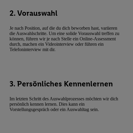
Funktionen im Rahmen des Einsatzes des IAB TCF für Werbung
Erfolgsmessung:
2. Vorauswahl
Gewährleistung der Sicherheit, Verhinderung und Aufdeckung v
Fehlerbehebung, Bereitstellung und Anzeige von Werbung und In
Je nach Position, auf die du dich beworben hast, variieren
Abgleichung und Kombination von Daten aus unterschiedlichen 
die Auswahlschritte. Um eine solide Vorauswahl treffen zu
Verknüpfung verschiedener Endgeräte, Identifikation von Geräte
können, führen wir je nach Stelle ein Online-Assessment
automatisch übermittelter Informationen, Messung des Erfolgs vo
durch, machen ein Videointerview oder führen ein
Telefoninterview mit dir.
Werbekampagnen durch TTD und Nutzung der Telekommunikatio
Utiq-Technologie für digitales Marketing, sowie:
Verwendung genauer Standortdaten. Erstellung von Profilen für 
Werbung. Speichern von oder Zugriff auf Informationen auf ei
3. Persönliches Kennenlernen
Entwicklung und Verbesserung der Angebote. Analyse von Zie
Statistiken oder Kombinationen von Daten aus verschiedenen Q
Verwendung reduzierter Daten zur Auswahl von Werbeanzeige
Im letzten Schritt des Auswahlprozesses möchten wir dich
Werbeleistung. Verwendung von Profilen zur Auswahl personali
persönlich kennen lernen. Dies kann ein
Vorstellungsgespräch oder ein Auswahltag sein.
Werbung.
Liste der Partner (Lieferanten)