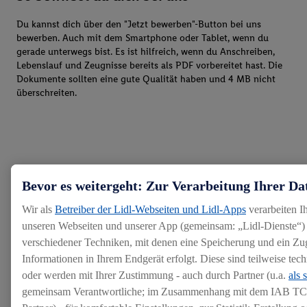
Du kannst dich über den "Jetzt bewerben"-Button bei uns
bewerben. Auch mit dem Smartphone oder Tablet, wenn du
gerade unterwegs bist. Es ist hilfreich, wenn du Anschreiben,
Lebenslauf und Zeugnisse bereits als PDF vorbereitet hast. Die
Dokumente sollten eine gute Qualität haben und 4 MB nicht
überschreiten.
Bevor es weitergeht: Zur Verarbeitung Ihrer Da
Wir als
Betreiber der Lidl-Webseiten und Lidl-Apps
verarbeiten I
unseren Webseiten und unserer App (gemeinsam: „Lidl-Dienste“) 
verschiedener Techniken, mit denen eine Speicherung und ein Zug
Informationen in Ihrem Endgerät erfolgt. Diese sind teilweise te
oder werden mit Ihrer Zustimmung - auch durch Partner (u.a.
als 
gemeinsam Verantwortliche; im Zusammenhang mit dem IAB TC