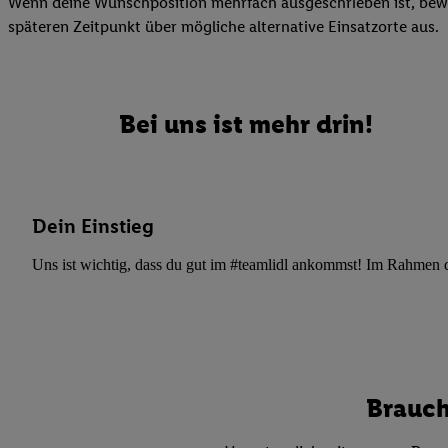
Wenn deine Wunschposition mehrfach ausgeschrieben ist, bewir
Datenschutzbestimmu
späteren Zeitpunkt über mögliche alternative Einsatzorte aus.
Verwendungszwecke ode
und Funktionen im Ra
Gewährleistung der Si
Anzeige von Werbung u
Bei uns ist mehr drin!
Verknüpfung verschiede
Messung des Erfolgs 
Technologie für digita
Verwendung genauer
Dein Einstieg
oder Zugriff auf I
von Zielgruppen d
Uns ist wichtig, dass du gut im #teamlidl ankommst! Im Rahmen dei
reduzierter Daten
zur Auswahl person
Liste der Partn
Brauch