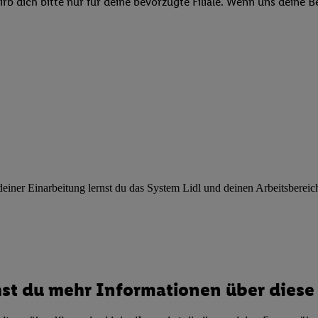
b dich bitte nur für deine bevorzugte Filiale. Wenn uns deine 
ngen
.
Die Impressen finden Sie hier.
Unter „Anpassen“ können Sie einz
r Partner zulassen; das gilt auch für die nachfolgend schlagwortart
hmen des Einsatzes des IAB TCF für Werbung und Erfolgsmessung:
cherheit, Verhinderung und Aufdeckung von Betrug und Fehlerbehebun
nd Inhalten, Abgleichung und Kombination von Daten aus unterschie
ner Endgeräte, Identifikation von Geräten anhand automatisch übermit
von Werbekampagnen durch TTD und Nutzung der Telekommunikations
les Marketing, sowie:
 Standortdaten. Erstellung von Profilen für personalisierte Werbung.
nformationen auf einem Endgerät. Entwicklung und Verbesserung der A
urch Statistiken oder Kombinationen von Daten aus verschiedenen Qu
ner Einarbeitung lernst du das System Lidl und deinen Arbeitsbereich k
 zur Auswahl von Werbeanzeigen. Messung der Werbeleistung. Verwend
alisierter Werbung.
er (Lieferanten)
st du mehr Informationen über diese 