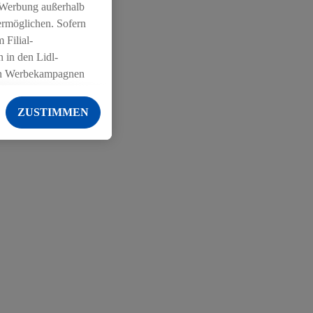
 Werbung außerhalb
ermöglichen. Sofern
 Filial-
 in den Lidl-
on Werbekampagnen
 anderen Diensten
ZUSTIMMEN
ng der Lidl-Dienste,
er Geschlecht -
g einschließlich dem
von Zielgruppen
erarbeitungen auch
on Angeboten sowie
ich in Ihr
ail-Adresse von uns
 um daraus eine
 sogleich
zu erkennen und