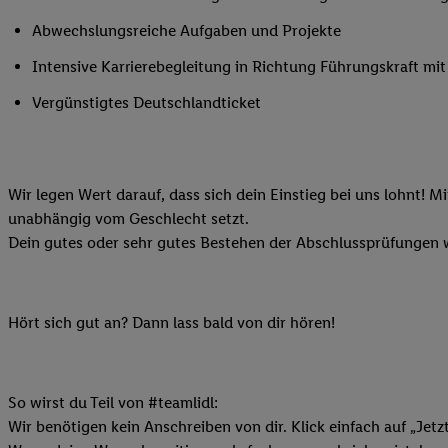
Ihnen personalisierte
Abwechslungsreiche Aufgaben und Projekte
auch Ihre in einen Ha
Intensive Karrierebegleitung in Richtung Führungskraft m
Zudem erlauben Sie u
Technologie in den Lid
Vergünstigtes Deutschlandticket
Sie verfügbar ist. Wenn
Adresse und einer Kun
werden diese Kennung 
Lidl-Diensten zu erfas
Wir legen Wert darauf, dass sich dein Einstieg bei uns lohnt! M
werden, die von Dritte
unabhängig vom Geschlecht setzt.
können Ihre Einwilligu
Dein gutes oder sehr gutes Bestehen der Abschlussprüfungen w
Möglichkeit, Ihre Einw
(„consenthub“)
oder üb
Marketing“ am unteren 
Hört sich gut an? Dann lass bald von dir hören!
finden Sie in den
Date
Durch einen Klick auf
Klick auf „Zustimmen“
So wirst du Teil von #teamlidl:
sämtlicher genannten P
Wir benötigen kein Anschreiben von dir. Klick einfach auf „Jetz
Ihre Einwilligung jede