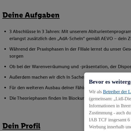
Deine Aufgaben
3 Abschlüsse in 3 Jahren: Mit unserem Abiturientenprogra
erlangst zusätzlich den „AdA-Schein“ gemäß AEVO – dein Ziel
Während der Praxisphasen in der Filiale lernst du unser Ges
sorgen
Ob bei der Warenverräumung und -präsentation, der Disposi
Außerdem machen wir dich in Sachen Mitarbeiterführung fi
Bevor es weiterg
Für den weiteren Ausbau deiner Fähigkeiten nimmst du an 
Wir als
Betreiber der 
Die Theoriephasen finden im Blockunterricht an einem ex
(gemeinsam: „Lidl-Dien
Informationen in Ihrem
Zustimmung - auch dur
IAB TCF insgesamt
6
Dein Profil
Werbung innerhalb und