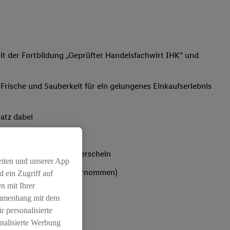
t der Fortbildung „Geprüfter Handelsfachwirt IHK“ und
, Frische und Sauberkeit für ein gelungenes Einkaufserlebnis
atz dabei
bst du den IHK-Ausbilderschein
eiten und unserer App
ten werden von Lidl übernommen)
 ein Zugriff auf
n mit Ihrer
ammenhang mit dem
r personalisierte
nalisierte Werbung