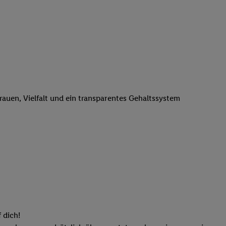
n genannten Partner
 verarbeitet.
er
, die Utiq-
b die Technologie für
er, der anhand der IP-
Utiq erstellt. Wir
ungsverhalten in den
sten wiedererkannt
trauen, Vielfalt und ein transparentes Gehaltssystem
pielen können. Sie
ten erläuterten
rtal von Utiq
logie für digitales
re Informationen
sen. Durch einen
en unter Einbindung
nd zu Ihrem Recht,
 dich!