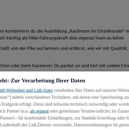
mm kombinierst du die Ausbildung „Kaufmann im Einzelhandel“ mi
: künftig als Filial-Führungskraft dein eigenes Team zu leiten
chäft von der Pike auf kennen und erfährst, wie wir mit Qualität
tion oder beim Kassieren: Du packst an und bist mit vollem Eins
t, sodass du bald deine erste eigene Schicht übernehmen kannst
eht: Zur Verarbeitung Ihrer Daten
verschiedenen Schulungen und Seminaren teil – außerdem erwir
Lidl-Webseiten und Lidl-Apps
verarbeiten Ihre Daten auf unseren Webs
ternen Bildungszentrum statt (etwaige Reise-/Übernachtungskos
ste“) mittels verschiedener Techniken, mit denen eine Speicherung und
 Endgerät erfolgt. Diese sind teilweise technisch notwendig oder werde
ch Partner (u.a.
als separat
oder gemeinsam Verantwortliche; im Zus
Partner) - für komfortable Einstellungen, zur Statistik-Erstellung oder fü
 außerhalb der Lidl-Dienste verwendet. Datenverarbeitungen für perso