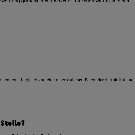
Bewerbung grundsätzlich überzeugt, tauschen wir uns zu einem
elne
ig benannten Zwecke
g, Bereitstellung und
dlichen Quellen,
telter Informationen,
-basierten Utiq-
 Speichern von
ngebote. Analyse
ellen. Verwendung
ennen – begleitet von einem persönlichen Paten, der dir mit Rat und Ta
ung von Profilen
Stelle?