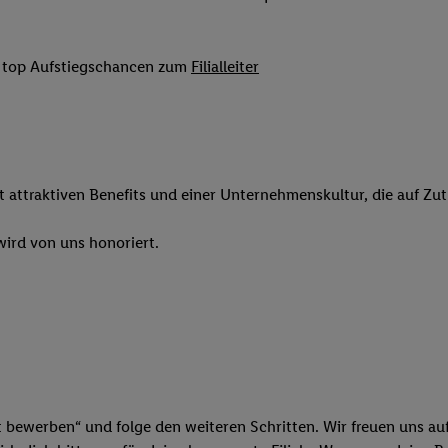
 Werbung auszuspielen. Hierzu wird von uns und einem der anderen obe
shwert umgewandelte E-Mail-Adresse in gemeinsamer Verantwortlichkeit
it top Aufstiegschancen zum
Filialleiter
ns, der Utiq SA/NV („Utiq“) und Ihrem
Telekommunikationsnetzbetreib
l-Diensten einzusetzen. Utiq prüft zunächst anhand Ihrer IP-Adresse, o
 das der Fall ist, gibt Utiq Ihre IP-Adresse an Ihren Netzbetreiber weit
denkonto-Referenz, wie z.B. Ihrer Mobilfunknummer, eine Kennung für 
verwenden, um Sie wiederzuerkennen und Erkenntnisse über Ihr Nutz
sen. Insbesondere können Sie mittels dieser Technologie auch auf Dien
it attraktiven Benefits und einer Unternehmenskultur, die auf Zu
n betrieben werden, damit wir Ihnen dort personalisierte Werbung auss
ng speziell zur Nutzung der Utiq-Technologie - zusätzlich zur weiter un
ird von uns honoriert.
illigung generell zu widerrufen - jederzeit auch über
das Datenschutzpo
er „Anpassen“/„Nutzung der Telekommunikations-basierten Utiq-Techno
Ende dieser Einwilligung (nur für die Lidl-Dienste) widerrufen. Weite
nschutzbestimmungen von Utiq
.
 „Ablehnen“ können Sie nur den Einsatz notwendiger Techniken zulas
 stimmen Sie allen Verarbeitungen zu sämtlichen vorgenannten Zweck
artner zu. Weitere Informationen, auch zur Speicherdauer der Daten u
t bewerben“ und folge den weiteren Schritten. Wir freuen uns auf
rzeit mit Wirkung für die Zukunft zu widerrufen, finden Sie in unseren