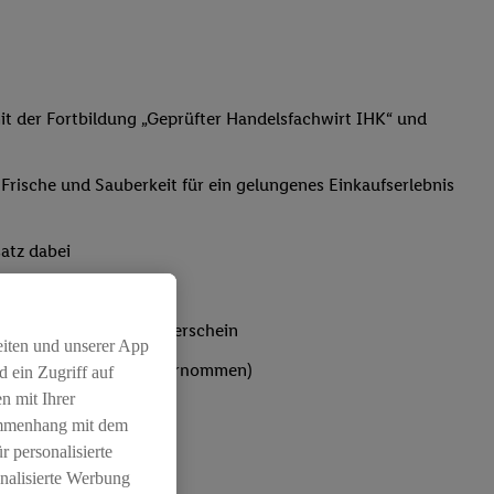
t der Fortbildung „Geprüfter Handelsfachwirt IHK“ und
, Frische und Sauberkeit für ein gelungenes Einkaufserlebnis
atz dabei
bst du den IHK-Ausbilderschein
eiten und unserer App
ten werden von Lidl übernommen)
 ein Zugriff auf
n mit Ihrer
ammenhang mit dem
r personalisierte
nalisierte Werbung