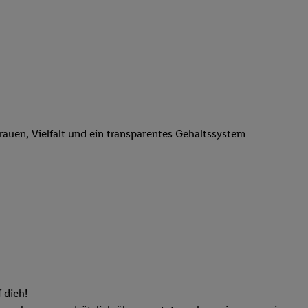
n genannten Partner
 verarbeitet.
er
, die Utiq-
b die Technologie für
er, der anhand der IP-
Utiq erstellt. Wir
ungsverhalten in den
sten wiedererkannt
trauen, Vielfalt und ein transparentes Gehaltssystem
pielen können. Sie
ten erläuterten
rtal von Utiq
logie für digitales
re Informationen
sen. Durch einen
en unter Einbindung
nd zu Ihrem Recht,
 dich!