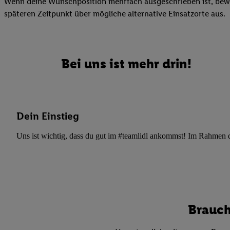
Wenn deine Wunschposition mehrfach ausgeschrieben ist, bewir
Datenschutzbestimmu
späteren Zeitpunkt über mögliche alternative Einsatzorte aus.
Verwendungszwecke ode
und Funktionen im Ra
Gewährleistung der Si
Anzeige von Werbung u
Bei uns ist mehr drin!
Verknüpfung verschiede
Messung des Erfolgs 
Technologie für digita
Verwendung genauer
Dein Einstieg
oder Zugriff auf I
von Zielgruppen d
Uns ist wichtig, dass du gut im #teamlidl ankommst! Im Rahmen dei
reduzierter Daten
zur Auswahl person
Liste der Partn
Brauch