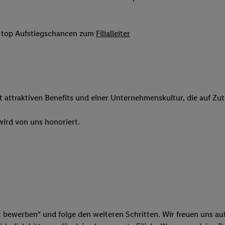
 Werbung auszuspielen. Hierzu wird von uns und einem der anderen obe
shwert umgewandelte E-Mail-Adresse in gemeinsamer Verantwortlichkeit
it top Aufstiegschancen zum
Filialleiter
ns, der Utiq SA/NV („Utiq“) und Ihrem
Telekommunikationsnetzbetreib
l-Diensten einzusetzen. Utiq prüft zunächst anhand Ihrer IP-Adresse, o
 das der Fall ist, gibt Utiq Ihre IP-Adresse an Ihren Netzbetreiber weit
denkonto-Referenz, wie z.B. Ihrer Mobilfunknummer, eine Kennung für 
verwenden, um Sie wiederzuerkennen und Erkenntnisse über Ihr Nutz
sen. Insbesondere können Sie mittels dieser Technologie auch auf Dien
it attraktiven Benefits und einer Unternehmenskultur, die auf Zu
n betrieben werden, damit wir Ihnen dort personalisierte Werbung auss
ng speziell zur Nutzung der Utiq-Technologie - zusätzlich zur weiter un
ird von uns honoriert.
illigung generell zu widerrufen - jederzeit auch über
das Datenschutzpo
er „Anpassen“/„Nutzung der Telekommunikations-basierten Utiq-Techno
Ende dieser Einwilligung (nur für die Lidl-Dienste) widerrufen. Weite
nschutzbestimmungen von Utiq
.
 „Ablehnen“ können Sie nur den Einsatz notwendiger Techniken zulas
 stimmen Sie allen Verarbeitungen zu sämtlichen vorgenannten Zweck
artner zu. Weitere Informationen, auch zur Speicherdauer der Daten u
t bewerben“ und folge den weiteren Schritten. Wir freuen uns auf
rzeit mit Wirkung für die Zukunft zu widerrufen, finden Sie in unseren