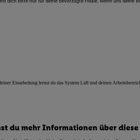
b dich bitte nur für deine bevorzugte Filiale. Wenn uns deine 
ngen
.
Die Impressen finden Sie hier.
Unter „Anpassen“ können Sie einz
r Partner zulassen; das gilt auch für die nachfolgend schlagwortart
hmen des Einsatzes des IAB TCF für Werbung und Erfolgsmessung:
cherheit, Verhinderung und Aufdeckung von Betrug und Fehlerbehebun
nd Inhalten, Abgleichung und Kombination von Daten aus unterschie
ner Endgeräte, Identifikation von Geräten anhand automatisch übermit
von Werbekampagnen durch TTD und Nutzung der Telekommunikations
les Marketing, sowie:
 Standortdaten. Erstellung von Profilen für personalisierte Werbung.
nformationen auf einem Endgerät. Entwicklung und Verbesserung der A
urch Statistiken oder Kombinationen von Daten aus verschiedenen Qu
ner Einarbeitung lernst du das System Lidl und deinen Arbeitsbereich k
 zur Auswahl von Werbeanzeigen. Messung der Werbeleistung. Verwend
alisierter Werbung.
er (Lieferanten)
st du mehr Informationen über diese 