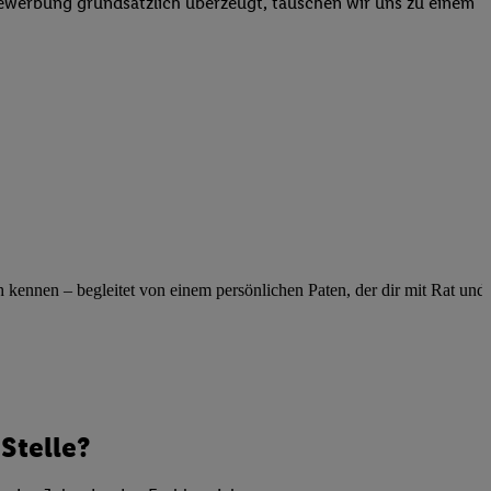
Bewerbung grundsätzlich überzeugt, tauschen wir uns zu einem
elne
ig benannten Zwecke
g, Bereitstellung und
dlichen Quellen,
telter Informationen,
-basierten Utiq-
 Speichern von
ngebote. Analyse
ellen. Verwendung
ennen – begleitet von einem persönlichen Paten, der dir mit Rat und Ta
ung von Profilen
Stelle?