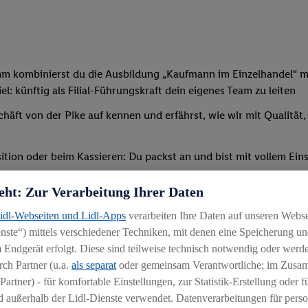
mm kombinierst du die Ausbildung „Kaufmann im Einzelhandel“ mi
: künftig als Filial-Führungskraft dein eigenes Team zu leiten
chäft von der Pike auf kennen und erfährst, wie wir mit Qualität
tion oder beim Kassieren: Du packst an und bist mit vollem Eins
t, sodass du bald deine erste eigene Schicht übernehmen kannst
eht: Zur Verarbeitung Ihrer Daten
verschiedenen Schulungen und Seminaren teil – außerdem erwir
Lidl-Webseiten und Lidl-Apps
verarbeiten Ihre Daten auf unseren Webs
ternen Bildungszentrum statt (etwaige Reise-/Übernachtungskos
ste“) mittels verschiedener Techniken, mit denen eine Speicherung und
 Endgerät erfolgt. Diese sind teilweise technisch notwendig oder werde
ch Partner (u.a.
als separat
oder gemeinsam Verantwortliche; im Zus
Partner) - für komfortable Einstellungen, zur Statistik-Erstellung oder fü
 außerhalb der Lidl-Dienste verwendet. Datenverarbeitungen für perso