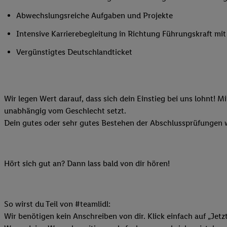
Ihnen personalisierte
Abwechslungsreiche Aufgaben und Projekte
auch Ihre in einen Ha
Intensive Karrierebegleitung in Richtung Führungskraft m
Zudem erlauben Sie u
Technologie in den Lid
Vergünstigtes Deutschlandticket
Sie verfügbar ist. Wenn
Adresse und einer Kun
werden diese Kennung 
Lidl-Diensten zu erfas
Wir legen Wert darauf, dass sich dein Einstieg bei uns lohnt! M
werden, die von Dritte
unabhängig vom Geschlecht setzt.
können Ihre Einwilligu
Dein gutes oder sehr gutes Bestehen der Abschlussprüfungen w
Möglichkeit, Ihre Einw
(„consenthub“)
oder üb
Marketing“ am unteren 
Hört sich gut an? Dann lass bald von dir hören!
finden Sie in den
Date
Durch einen Klick auf
Klick auf „Zustimmen“
So wirst du Teil von #teamlidl:
sämtlicher genannten P
Wir benötigen kein Anschreiben von dir. Klick einfach auf „Jetz
Ihre Einwilligung jede