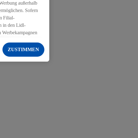
 Werbung außerhalb
ermöglichen. Sofern
 Filial-
 in den Lidl-
on Werbekampagnen
 anderen Diensten
ZUSTIMMEN
ng der Lidl-Dienste,
er Geschlecht -
g einschließlich dem
von Zielgruppen
erarbeitungen auch
on Angeboten sowie
ich in Ihr
ail-Adresse von uns
 um daraus eine
 sogleich
zu erkennen und