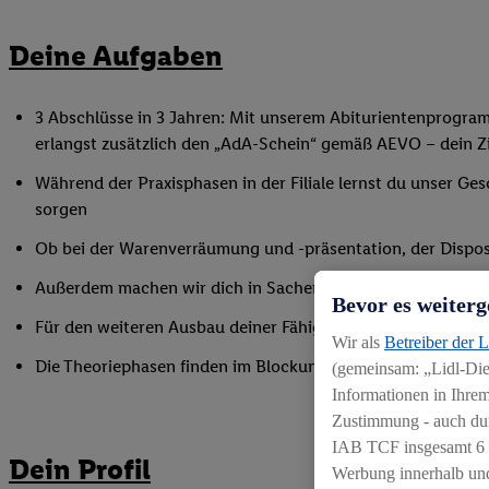
Deine Aufgaben
3 Abschlüsse in 3 Jahren: Mit unserem Abiturientenprogra
erlangst zusätzlich den „AdA-Schein“ gemäß AEVO – dein Ziel
Während der Praxisphasen in der Filiale lernst du unser Ges
sorgen
Ob bei der Warenverräumung und -präsentation, der Disposi
Außerdem machen wir dich in Sachen Mitarbeiterführung fi
Bevor es weiterg
Für den weiteren Ausbau deiner Fähigkeiten nimmst du an 
Wir als
Betreiber der 
Die Theoriephasen finden im Blockunterricht an einem ex
(gemeinsam: „Lidl-Dien
Informationen in Ihrem
Zustimmung - auch dur
IAB TCF insgesamt
6
Dein Profil
Werbung innerhalb und