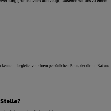
Bewerbung grundsätzlich überzeugt, tauschen wir uns zu einem
elne
ig benannten Zwecke
g, Bereitstellung und
dlichen Quellen,
telter Informationen,
-basierten Utiq-
 Speichern von
ngebote. Analyse
ellen. Verwendung
ennen – begleitet von einem persönlichen Paten, der dir mit Rat und Ta
ung von Profilen
Stelle?