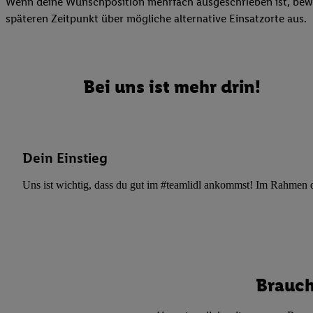
Wenn deine Wunschposition mehrfach ausgeschrieben ist, bewir
Datenschutzbestimmu
späteren Zeitpunkt über mögliche alternative Einsatzorte aus.
Verwendungszwecke ode
und Funktionen im Ra
Gewährleistung der Si
Anzeige von Werbung u
Bei uns ist mehr drin!
Verknüpfung verschiede
Messung des Erfolgs 
Technologie für digita
Verwendung genauer
Dein Einstieg
oder Zugriff auf I
von Zielgruppen d
Uns ist wichtig, dass du gut im #teamlidl ankommst! Im Rahmen dei
reduzierter Daten
zur Auswahl person
Liste der Partn
Brauch