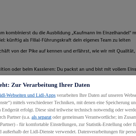
mm kombinierst du die Ausbildung „Kaufmann im Einzelhandel“ mi
: künftig als Filial-Führungskraft dein eigenes Team zu leiten
chäft von der Pike auf kennen und erfährst, wie wir mit Qualität
tion oder beim Kassieren: Du packst an und bist mit vollem Eins
t, sodass du bald deine erste eigene Schicht übernehmen kannst
eht: Zur Verarbeitung Ihrer Daten
verschiedenen Schulungen und Seminaren teil – außerdem erwir
Lidl-Webseiten und Lidl-Apps
verarbeiten Ihre Daten auf unseren Webs
ternen Bildungszentrum statt (etwaige Reise-/Übernachtungskos
ste“) mittels verschiedener Techniken, mit denen eine Speicherung und
 Endgerät erfolgt. Diese sind teilweise technisch notwendig oder werde
ch Partner (u.a.
als separat
oder gemeinsam Verantwortliche; im Zus
Partner) - für komfortable Einstellungen, zur Statistik-Erstellung oder fü
 außerhalb der Lidl-Dienste verwendet. Datenverarbeitungen für perso