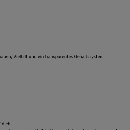
n genannten Partner
 verarbeitet.
er
, die Utiq-
b die Technologie für
er, der anhand der IP-
Utiq erstellt. Wir
ungsverhalten in den
sten wiedererkannt
trauen, Vielfalt und ein transparentes Gehaltssystem
pielen können. Sie
ten erläuterten
rtal von Utiq
logie für digitales
re Informationen
sen. Durch einen
en unter Einbindung
nd zu Ihrem Recht,
 dich!