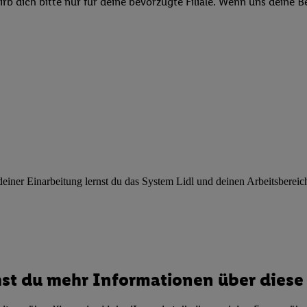
b dich bitte nur für deine bevorzugte Filiale. Wenn uns deine 
ngen
.
Die Impressen finden Sie hier.
Unter „Anpassen“ können Sie einz
r Partner zulassen; das gilt auch für die nachfolgend schlagwortart
hmen des Einsatzes des IAB TCF für Werbung und Erfolgsmessung:
cherheit, Verhinderung und Aufdeckung von Betrug und Fehlerbehebun
nd Inhalten, Abgleichung und Kombination von Daten aus unterschie
ner Endgeräte, Identifikation von Geräten anhand automatisch übermit
von Werbekampagnen durch TTD und Nutzung der Telekommunikations
les Marketing, sowie:
 Standortdaten. Erstellung von Profilen für personalisierte Werbung.
nformationen auf einem Endgerät. Entwicklung und Verbesserung der A
urch Statistiken oder Kombinationen von Daten aus verschiedenen Qu
ner Einarbeitung lernst du das System Lidl und deinen Arbeitsbereich k
 zur Auswahl von Werbeanzeigen. Messung der Werbeleistung. Verwend
alisierter Werbung.
er (Lieferanten)
st du mehr Informationen über diese 