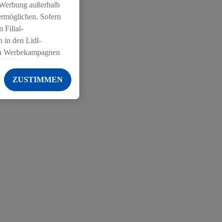
 Werbung außerhalb
ermöglichen. Sofern
 Filial-
 in den Lidl-
on Werbekampagnen
 anderen Diensten
ZUSTIMMEN
ng der Lidl-Dienste,
er Geschlecht -
g einschließlich dem
von Zielgruppen
erarbeitungen auch
on Angeboten sowie
ich in Ihr
ail-Adresse von uns
 um daraus eine
 sogleich
zu erkennen und