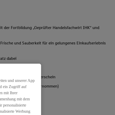
t der Fortbildung „Geprüfter Handelsfachwirt IHK“ und
, Frische und Sauberkeit für ein gelungenes Einkaufserlebnis
atz dabei
bst du den IHK-Ausbilderschein
eiten und unserer App
ten werden von Lidl übernommen)
 ein Zugriff auf
n mit Ihrer
ammenhang mit dem
r personalisierte
nalisierte Werbung