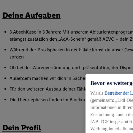
Deine Aufgaben
3 Abschlüsse in 3 Jahren: Mit unserem Abiturientenprogra
erlangst zusätzlich den „AdA-Schein“ gemäß AEVO – dein Ziel
Während der Praxisphasen in der Filiale lernst du unser Ges
sorgen
Ob bei der Warenverräumung und -präsentation, der Disposi
Außerdem machen wir dich in Sachen Mitarbeiterführung fi
Bevor es weiterg
Für den weiteren Ausbau deiner Fähigkeiten nimmst du an 
Wir als
Betreiber der 
Die Theoriephasen finden im Blockunterricht an einem ex
(gemeinsam: „Lidl-Dien
Informationen in Ihrem
Zustimmung - auch dur
IAB TCF insgesamt
6
Dein Profil
Werbung innerhalb und