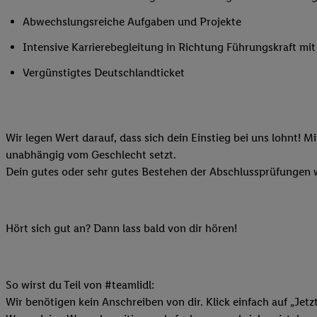
Ihnen personalisierte
Abwechslungsreiche Aufgaben und Projekte
auch Ihre in einen Ha
Intensive Karrierebegleitung in Richtung Führungskraft m
Zudem erlauben Sie u
Technologie in den Lid
Vergünstigtes Deutschlandticket
Sie verfügbar ist. Wenn
Adresse und einer Kun
werden diese Kennung 
Lidl-Diensten zu erfas
Wir legen Wert darauf, dass sich dein Einstieg bei uns lohnt! M
werden, die von Dritte
unabhängig vom Geschlecht setzt.
können Ihre Einwilligu
Dein gutes oder sehr gutes Bestehen der Abschlussprüfungen w
Möglichkeit, Ihre Einw
(„consenthub“)
oder üb
Marketing“ am unteren 
Hört sich gut an? Dann lass bald von dir hören!
finden Sie in den
Date
Durch einen Klick auf
Klick auf „Zustimmen“
So wirst du Teil von #teamlidl:
sämtlicher genannten P
Wir benötigen kein Anschreiben von dir. Klick einfach auf „Jetz
Ihre Einwilligung jede