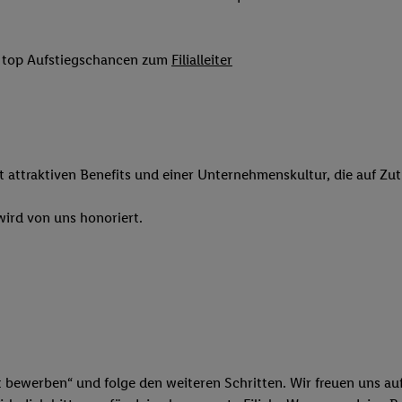
 Werbung auszuspielen. Hierzu wird von uns und einem der anderen obe
shwert umgewandelte E-Mail-Adresse in gemeinsamer Verantwortlichkeit
it top Aufstiegschancen zum
Filialleiter
ns, der Utiq SA/NV („Utiq“) und Ihrem
Telekommunikationsnetzbetreib
l-Diensten einzusetzen. Utiq prüft zunächst anhand Ihrer IP-Adresse, o
 das der Fall ist, gibt Utiq Ihre IP-Adresse an Ihren Netzbetreiber weit
denkonto-Referenz, wie z.B. Ihrer Mobilfunknummer, eine Kennung für 
verwenden, um Sie wiederzuerkennen und Erkenntnisse über Ihr Nutz
sen. Insbesondere können Sie mittels dieser Technologie auch auf Dien
it attraktiven Benefits und einer Unternehmenskultur, die auf Zu
n betrieben werden, damit wir Ihnen dort personalisierte Werbung auss
ng speziell zur Nutzung der Utiq-Technologie - zusätzlich zur weiter un
ird von uns honoriert.
illigung generell zu widerrufen - jederzeit auch über
das Datenschutzpo
er „Anpassen“/„Nutzung der Telekommunikations-basierten Utiq-Techno
Ende dieser Einwilligung (nur für die Lidl-Dienste) widerrufen. Weite
nschutzbestimmungen von Utiq
.
 „Ablehnen“ können Sie nur den Einsatz notwendiger Techniken zulas
 stimmen Sie allen Verarbeitungen zu sämtlichen vorgenannten Zweck
artner zu. Weitere Informationen, auch zur Speicherdauer der Daten u
t bewerben“ und folge den weiteren Schritten. Wir freuen uns auf
rzeit mit Wirkung für die Zukunft zu widerrufen, finden Sie in unseren