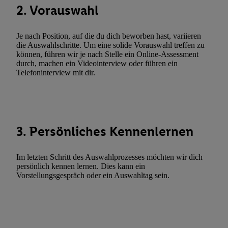
Erfolgsmessung:
2. Vorauswahl
Gewährleistung der Sicherheit, Verhinderung und Aufdeckung v
Fehlerbehebung, Bereitstellung und Anzeige von Werbung und In
Je nach Position, auf die du dich beworben hast, variieren
Abgleichung und Kombination von Daten aus unterschiedlichen 
die Auswahlschritte. Um eine solide Vorauswahl treffen zu
Verknüpfung verschiedener Endgeräte, Identifikation von Geräte
können, führen wir je nach Stelle ein Online-Assessment
durch, machen ein Videointerview oder führen ein
automatisch übermittelter Informationen, Messung des Erfolgs vo
Telefoninterview mit dir.
Werbekampagnen durch TTD und Nutzung der Telekommunikatio
Utiq-Technologie für digitales Marketing, sowie:
Verwendung genauer Standortdaten. Erstellung von Profilen für 
Werbung. Speichern von oder Zugriff auf Informationen auf ei
3. Persönliches Kennenlernen
Entwicklung und Verbesserung der Angebote. Analyse von Zie
Statistiken oder Kombinationen von Daten aus verschiedenen Q
Verwendung reduzierter Daten zur Auswahl von Werbeanzeige
Im letzten Schritt des Auswahlprozesses möchten wir dich
persönlich kennen lernen. Dies kann ein
Werbeleistung. Verwendung von Profilen zur Auswahl personali
Vorstellungsgespräch oder ein Auswahltag sein.
Werbung.
Liste der Partner (Lieferanten)