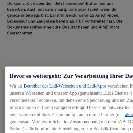
Du kannst dich über den "Jetzt bewerben"-Button bei uns
bewerben. Auch mit dem Smartphone oder Tablet, wenn du
gerade unterwegs bist. Es ist hilfreich, wenn du Anschreiben,
Lebenslauf und Zeugnisse bereits als PDF vorbereitet hast. Die
Dokumente sollten eine gute Qualität haben und 4 MB nicht
überschreiten.
Bevor es weitergeht: Zur Verarbeitung Ihrer Da
Wir als
Betreiber der Lidl-Webseiten und Lidl-Apps
verarbeiten I
unseren Webseiten und unserer App (gemeinsam: „Lidl-Dienste“) 
verschiedener Techniken, mit denen eine Speicherung und ein Zug
Informationen in Ihrem Endgerät erfolgt. Diese sind teilweise te
oder werden mit Ihrer Zustimmung - auch durch Partner (u.a.
als 
gemeinsam Verantwortliche; im Zusammenhang mit dem IAB TC
Partner) - für komfortable Einstellungen, zur Statistik-Erstellung o