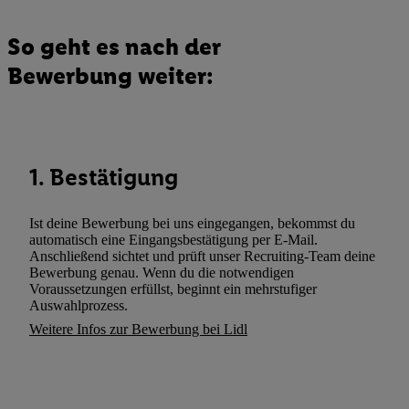
Nutzungsverhalten in den Lidl-Diensten zu erfassen. Insbesonder
mittels dieser Technologie auch auf Diensten wiedererkannt werd
So geht es nach der
Dritten betrieben werden, damit wir Ihnen dort personalisierte W
können. Sie können Ihre Einwilligung speziell zur Nutzung der U
Bewerbung weiter:
zusätzlich zur weiter unten erläuterten Möglichkeit, Ihre Einwilli
widerrufen - jederzeit auch über
das Datenschutzportal von Utiq
(„consenthub“)
oder über „Anpassen“/„Nutzung der Telekommunik
Utiq-Technologie für digitales Marketing“ am unteren Ende diese
1. Bestätigung
(nur für die Lidl-Dienste) widerrufen. Weitere Informationen finde
den
Datenschutzbestimmungen von Utiq
.
Durch einen Klick auf „Ablehnen“ können Sie nur den Einsatz n
Ist deine Bewerbung bei uns eingegangen, bekommst du
automatisch eine Eingangsbestätigung per E-Mail.
Techniken zulassen. Durch einen Klick auf „Zustimmen“ stimmen 
Anschließend sichtet und prüft unser Recruiting-Team deine
Verarbeitungen zu sämtlichen vorgenannten Zwecken unter Einbi
Bewerbung genau. Wenn du die notwendigen
genannten Partner zu. Weitere Informationen, auch zur Speicherd
Voraussetzungen erfüllst, beginnt ein mehrstufiger
Auswahlprozess.
und zu Ihrem Recht, Ihre Einwilligung jederzeit mit Wirkung für 
Weitere Infos zur Bewerbung bei Lidl
widerrufen, finden Sie in unseren
Datenschutzbestimmungen
.
Die
Sie hier.
Unter „Anpassen“ können Sie einzelne Verwendungszwe
zulassen; das gilt auch für die nachfolgend schlagwortartig bena
Funktionen im Rahmen des Einsatzes des IAB TCF für Werbung