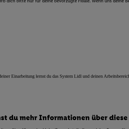
b dich bitte nur für deine bevorzugte Filiale. Wenn uns deine 
ngen
.
Die Impressen finden Sie hier.
Unter „Anpassen“ können Sie einz
r Partner zulassen; das gilt auch für die nachfolgend schlagwortart
hmen des Einsatzes des IAB TCF für Werbung und Erfolgsmessung:
cherheit, Verhinderung und Aufdeckung von Betrug und Fehlerbehebun
nd Inhalten, Abgleichung und Kombination von Daten aus unterschie
ner Endgeräte, Identifikation von Geräten anhand automatisch übermit
von Werbekampagnen durch TTD und Nutzung der Telekommunikations
les Marketing, sowie:
 Standortdaten. Erstellung von Profilen für personalisierte Werbung.
nformationen auf einem Endgerät. Entwicklung und Verbesserung der A
urch Statistiken oder Kombinationen von Daten aus verschiedenen Qu
ner Einarbeitung lernst du das System Lidl und deinen Arbeitsbereich k
 zur Auswahl von Werbeanzeigen. Messung der Werbeleistung. Verwend
alisierter Werbung.
er (Lieferanten)
st du mehr Informationen über diese 