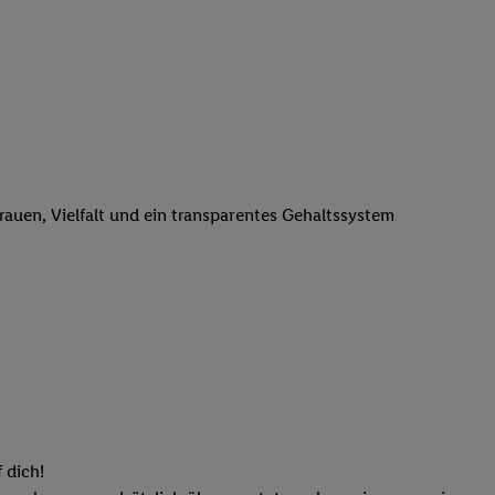
n genannten Partner
 verarbeitet.
er
, die Utiq-
b die Technologie für
er, der anhand der IP-
Utiq erstellt. Wir
ungsverhalten in den
sten wiedererkannt
trauen, Vielfalt und ein transparentes Gehaltssystem
pielen können. Sie
ten erläuterten
rtal von Utiq
logie für digitales
re Informationen
sen. Durch einen
en unter Einbindung
nd zu Ihrem Recht,
 dich!