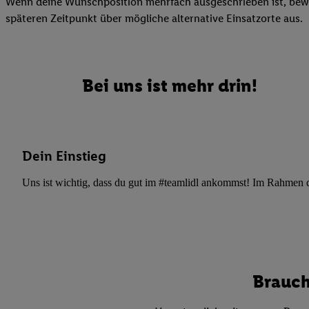
Wenn deine Wunschposition mehrfach ausgeschrieben ist, bewir
Datenschutzbestimmu
späteren Zeitpunkt über mögliche alternative Einsatzorte aus.
Verwendungszwecke ode
und Funktionen im Ra
Gewährleistung der Si
Anzeige von Werbung u
Bei uns ist mehr drin!
Verknüpfung verschiede
Messung des Erfolgs 
Technologie für digita
Verwendung genauer
Dein Einstieg
oder Zugriff auf I
von Zielgruppen d
Uns ist wichtig, dass du gut im #teamlidl ankommst! Im Rahmen dei
reduzierter Daten
zur Auswahl person
Liste der Partn
Brauch