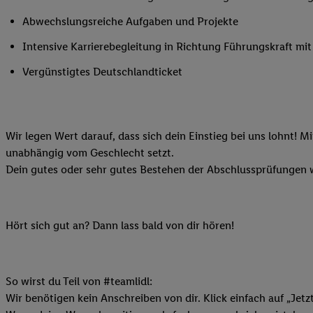
Ihnen personalisierte
Abwechslungsreiche Aufgaben und Projekte
auch Ihre in einen Ha
Intensive Karrierebegleitung in Richtung Führungskraft m
Zudem erlauben Sie u
Technologie in den Lid
Vergünstigtes Deutschlandticket
Sie verfügbar ist. Wenn
Adresse und einer Kun
werden diese Kennung 
Lidl-Diensten zu erfas
Wir legen Wert darauf, dass sich dein Einstieg bei uns lohnt! M
werden, die von Dritte
unabhängig vom Geschlecht setzt.
können Ihre Einwilligu
Dein gutes oder sehr gutes Bestehen der Abschlussprüfungen w
Möglichkeit, Ihre Einw
(„consenthub“)
oder üb
Marketing“ am unteren 
Hört sich gut an? Dann lass bald von dir hören!
finden Sie in den
Date
Durch einen Klick auf
Klick auf „Zustimmen“
So wirst du Teil von #teamlidl:
sämtlicher genannten P
Wir benötigen kein Anschreiben von dir. Klick einfach auf „Jetz
Ihre Einwilligung jede