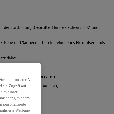
t der Fortbildung „Geprüfter Handelsfachwirt IHK“ und
, Frische und Sauberkeit für ein gelungenes Einkaufserlebnis
atz dabei
bst du den IHK-Ausbilderschein
eiten und unserer App
ten werden von Lidl übernommen)
 ein Zugriff auf
n mit Ihrer
ammenhang mit dem
r personalisierte
nalisierte Werbung