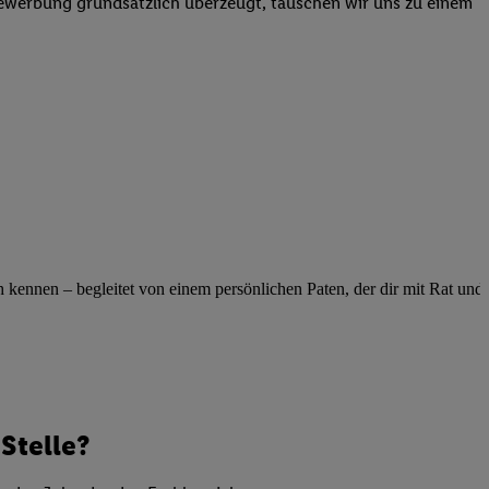
Bewerbung grundsätzlich überzeugt, tauschen wir uns zu einem
elne
ig benannten Zwecke
g, Bereitstellung und
dlichen Quellen,
telter Informationen,
-basierten Utiq-
 Speichern von
ngebote. Analyse
ellen. Verwendung
ennen – begleitet von einem persönlichen Paten, der dir mit Rat und Ta
ung von Profilen
Stelle?