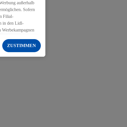
 Werbung außerhalb
ermöglichen. Sofern
 Filial-
 in den Lidl-
on Werbekampagnen
 anderen Diensten
ZUSTIMMEN
ng der Lidl-Dienste,
er Geschlecht -
g einschließlich dem
von Zielgruppen
erarbeitungen auch
on Angeboten sowie
ich in Ihr
ail-Adresse von uns
 um daraus eine
 sogleich
zu erkennen und