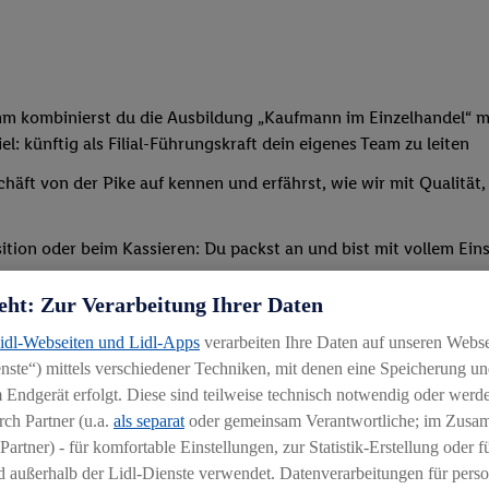
mm kombinierst du die Ausbildung „Kaufmann im Einzelhandel“ mi
: künftig als Filial-Führungskraft dein eigenes Team zu leiten
chäft von der Pike auf kennen und erfährst, wie wir mit Qualität
tion oder beim Kassieren: Du packst an und bist mit vollem Eins
t, sodass du bald deine erste eigene Schicht übernehmen kannst
eht: Zur Verarbeitung Ihrer Daten
verschiedenen Schulungen und Seminaren teil – außerdem erwir
Lidl-Webseiten und Lidl-Apps
verarbeiten Ihre Daten auf unseren Webs
ternen Bildungszentrum statt (etwaige Reise-/Übernachtungskos
ste“) mittels verschiedener Techniken, mit denen eine Speicherung und
 Endgerät erfolgt. Diese sind teilweise technisch notwendig oder werde
ch Partner (u.a.
als separat
oder gemeinsam Verantwortliche; im Zus
Partner) - für komfortable Einstellungen, zur Statistik-Erstellung oder fü
 außerhalb der Lidl-Dienste verwendet. Datenverarbeitungen für perso