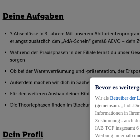
Deine Aufgaben
3 Abschlüsse in 3 Jahren: Mit unserem Abiturientenprogra
erlangst zusätzlich den „AdA-Schein“ gemäß AEVO – dein Ziel
Während der Praxisphasen in der Filiale lernst du unser Ges
sorgen
Ob bei der Warenverräumung und -präsentation, der Disposi
Außerdem machen wir dich in Sachen Mitarbeiterführung fi
Bevor es weiterg
Für den weiteren Ausbau deiner Fähigkeiten nimmst du an 
Wir als
Betreiber der 
Die Theoriephasen finden im Blockunterricht an einem ex
(gemeinsam: „Lidl-Dien
Informationen in Ihrem
Zustimmung - auch dur
IAB TCF insgesamt
6
Dein Profil
Werbung innerhalb und