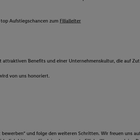
 Werbung auszuspielen. Hierzu wird von uns und einem der anderen obe
shwert umgewandelte E-Mail-Adresse in gemeinsamer Verantwortlichkeit
it top Aufstiegschancen zum
Filialleiter
ns, der Utiq SA/NV („Utiq“) und Ihrem
Telekommunikationsnetzbetreib
l-Diensten einzusetzen. Utiq prüft zunächst anhand Ihrer IP-Adresse, o
 das der Fall ist, gibt Utiq Ihre IP-Adresse an Ihren Netzbetreiber weit
denkonto-Referenz, wie z.B. Ihrer Mobilfunknummer, eine Kennung für 
verwenden, um Sie wiederzuerkennen und Erkenntnisse über Ihr Nutz
sen. Insbesondere können Sie mittels dieser Technologie auch auf Dien
it attraktiven Benefits und einer Unternehmenskultur, die auf Zu
n betrieben werden, damit wir Ihnen dort personalisierte Werbung auss
ng speziell zur Nutzung der Utiq-Technologie - zusätzlich zur weiter un
ird von uns honoriert.
illigung generell zu widerrufen - jederzeit auch über
das Datenschutzpo
er „Anpassen“/„Nutzung der Telekommunikations-basierten Utiq-Techno
Ende dieser Einwilligung (nur für die Lidl-Dienste) widerrufen. Weite
nschutzbestimmungen von Utiq
.
 „Ablehnen“ können Sie nur den Einsatz notwendiger Techniken zulas
 stimmen Sie allen Verarbeitungen zu sämtlichen vorgenannten Zweck
artner zu. Weitere Informationen, auch zur Speicherdauer der Daten u
t bewerben“ und folge den weiteren Schritten. Wir freuen uns auf
rzeit mit Wirkung für die Zukunft zu widerrufen, finden Sie in unseren