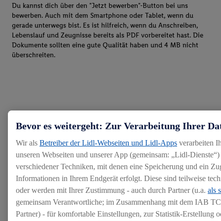
Du kannst dich über den "Jetzt bewerben"-Button bei uns
bewerben. Auch mit dem Smartphone oder Tablet, wenn du
gerade unterwegs bist. Es ist hilfreich, wenn du Anschreiben,
Lebenslauf und Zeugnisse bereits als PDF vorbereitet hast. Die
Dokumente sollten eine gute Qualität haben und 4 MB nicht
überschreiten.
Bevor es weitergeht: Zur Verarbeitung Ihrer Da
Wir als
Betreiber der Lidl-Webseiten und Lidl-Apps
verarbeiten I
unseren Webseiten und unserer App (gemeinsam: „Lidl-Dienste“) 
verschiedener Techniken, mit denen eine Speicherung und ein Zug
Informationen in Ihrem Endgerät erfolgt. Diese sind teilweise te
oder werden mit Ihrer Zustimmung - auch durch Partner (u.a.
als 
gemeinsam Verantwortliche; im Zusammenhang mit dem IAB TC
Partner) - für komfortable Einstellungen, zur Statistik-Erstellung o