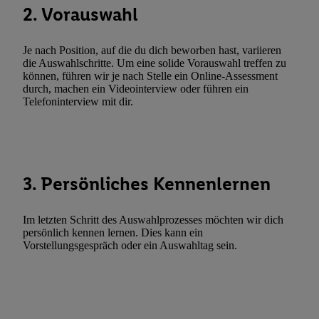
Erfolgsmessung:
2. Vorauswahl
Gewährleistung der Sicherheit, Verhinderung und Aufdeckung v
Fehlerbehebung, Bereitstellung und Anzeige von Werbung und In
Je nach Position, auf die du dich beworben hast, variieren
Abgleichung und Kombination von Daten aus unterschiedlichen 
die Auswahlschritte. Um eine solide Vorauswahl treffen zu
Verknüpfung verschiedener Endgeräte, Identifikation von Geräte
können, führen wir je nach Stelle ein Online-Assessment
durch, machen ein Videointerview oder führen ein
automatisch übermittelter Informationen, Messung des Erfolgs vo
Telefoninterview mit dir.
Werbekampagnen durch TTD und Nutzung der Telekommunikatio
Utiq-Technologie für digitales Marketing, sowie:
Verwendung genauer Standortdaten. Erstellung von Profilen für 
Werbung. Speichern von oder Zugriff auf Informationen auf ei
3. Persönliches Kennenlernen
Entwicklung und Verbesserung der Angebote. Analyse von Zie
Statistiken oder Kombinationen von Daten aus verschiedenen Q
Verwendung reduzierter Daten zur Auswahl von Werbeanzeige
Im letzten Schritt des Auswahlprozesses möchten wir dich
persönlich kennen lernen. Dies kann ein
Werbeleistung. Verwendung von Profilen zur Auswahl personali
Vorstellungsgespräch oder ein Auswahltag sein.
Werbung.
Liste der Partner (Lieferanten)