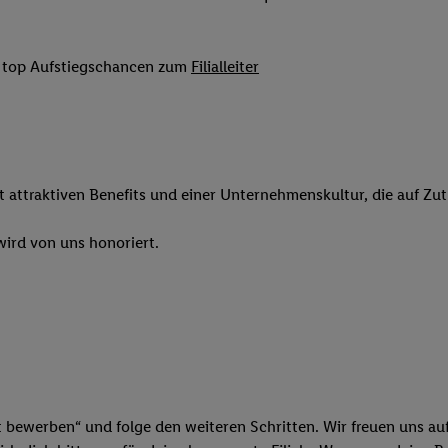
 Werbung auszuspielen. Hierzu wird von uns und einem der anderen obe
shwert umgewandelte E-Mail-Adresse in gemeinsamer Verantwortlichkeit
it top Aufstiegschancen zum
Filialleiter
ns, der Utiq SA/NV („Utiq“) und Ihrem
Telekommunikationsnetzbetreib
l-Diensten einzusetzen. Utiq prüft zunächst anhand Ihrer IP-Adresse, o
 das der Fall ist, gibt Utiq Ihre IP-Adresse an Ihren Netzbetreiber weit
denkonto-Referenz, wie z.B. Ihrer Mobilfunknummer, eine Kennung für 
verwenden, um Sie wiederzuerkennen und Erkenntnisse über Ihr Nutz
sen. Insbesondere können Sie mittels dieser Technologie auch auf Dien
it attraktiven Benefits und einer Unternehmenskultur, die auf Zu
n betrieben werden, damit wir Ihnen dort personalisierte Werbung auss
ng speziell zur Nutzung der Utiq-Technologie - zusätzlich zur weiter un
ird von uns honoriert.
illigung generell zu widerrufen - jederzeit auch über
das Datenschutzpo
er „Anpassen“/„Nutzung der Telekommunikations-basierten Utiq-Techno
Ende dieser Einwilligung (nur für die Lidl-Dienste) widerrufen. Weite
nschutzbestimmungen von Utiq
.
 „Ablehnen“ können Sie nur den Einsatz notwendiger Techniken zulas
 stimmen Sie allen Verarbeitungen zu sämtlichen vorgenannten Zweck
artner zu. Weitere Informationen, auch zur Speicherdauer der Daten u
t bewerben“ und folge den weiteren Schritten. Wir freuen uns auf
rzeit mit Wirkung für die Zukunft zu widerrufen, finden Sie in unseren