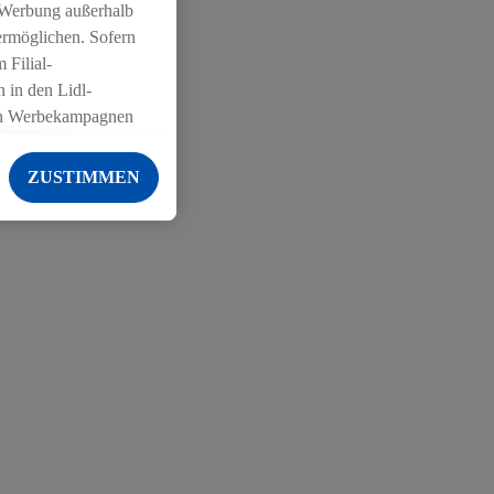
 Werbung außerhalb
ermöglichen. Sofern
 Filial-
 in den Lidl-
on Werbekampagnen
 anderen Diensten
ZUSTIMMEN
ng der Lidl-Dienste,
er Geschlecht -
g einschließlich dem
von Zielgruppen
erarbeitungen auch
on Angeboten sowie
ich in Ihr
ail-Adresse von uns
 um daraus eine
 sogleich
zu erkennen und