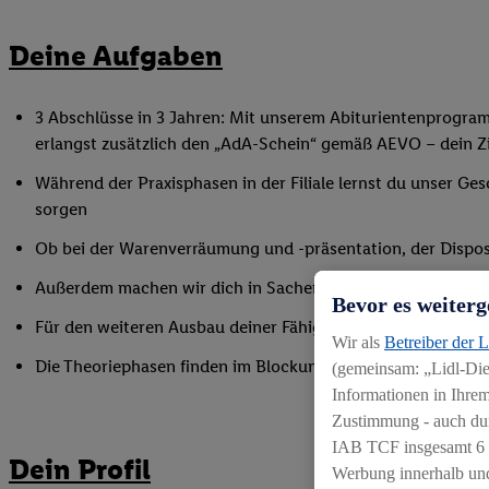
Deine Aufgaben
3 Abschlüsse in 3 Jahren: Mit unserem Abiturientenprogra
erlangst zusätzlich den „AdA-Schein“ gemäß AEVO – dein Ziel
Während der Praxisphasen in der Filiale lernst du unser Ges
sorgen
Ob bei der Warenverräumung und -präsentation, der Disposi
Außerdem machen wir dich in Sachen Mitarbeiterführung fi
Bevor es weiterg
Für den weiteren Ausbau deiner Fähigkeiten nimmst du an 
Wir als
Betreiber der 
Die Theoriephasen finden im Blockunterricht an einem ex
(gemeinsam: „Lidl-Dien
Informationen in Ihrem
Zustimmung - auch dur
IAB TCF insgesamt
6
Dein Profil
Werbung innerhalb und