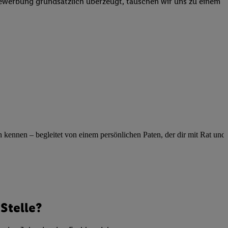
Bewerbung grundsätzlich überzeugt, tauschen wir uns zu einem
elne
ig benannten Zwecke
g, Bereitstellung und
dlichen Quellen,
telter Informationen,
-basierten Utiq-
 Speichern von
ngebote. Analyse
ellen. Verwendung
ennen – begleitet von einem persönlichen Paten, der dir mit Rat und Ta
ung von Profilen
Stelle?