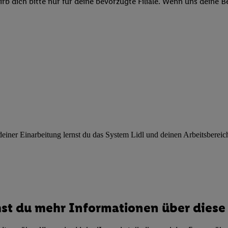
b dich bitte nur für deine bevorzugte Filiale. Wenn uns deine 
ngen
.
Die Impressen finden Sie hier.
Unter „Anpassen“ können Sie einz
r Partner zulassen; das gilt auch für die nachfolgend schlagwortart
hmen des Einsatzes des IAB TCF für Werbung und Erfolgsmessung:
cherheit, Verhinderung und Aufdeckung von Betrug und Fehlerbehebun
nd Inhalten, Abgleichung und Kombination von Daten aus unterschie
ner Endgeräte, Identifikation von Geräten anhand automatisch übermit
von Werbekampagnen durch TTD und Nutzung der Telekommunikations
les Marketing, sowie:
 Standortdaten. Erstellung von Profilen für personalisierte Werbung.
nformationen auf einem Endgerät. Entwicklung und Verbesserung der A
urch Statistiken oder Kombinationen von Daten aus verschiedenen Qu
ner Einarbeitung lernst du das System Lidl und deinen Arbeitsbereich k
 zur Auswahl von Werbeanzeigen. Messung der Werbeleistung. Verwend
alisierter Werbung.
er (Lieferanten)
st du mehr Informationen über diese 