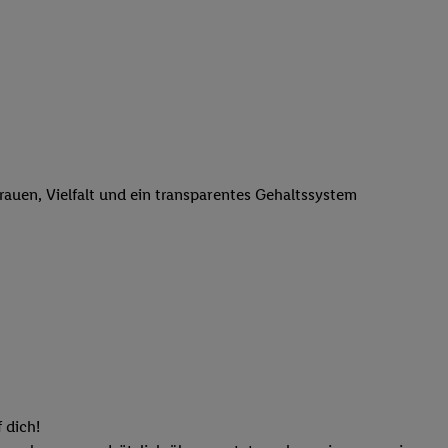
n genannten Partner
 verarbeitet.
er
, die Utiq-
b die Technologie für
er, der anhand der IP-
Utiq erstellt. Wir
ungsverhalten in den
sten wiedererkannt
trauen, Vielfalt und ein transparentes Gehaltssystem
pielen können. Sie
ten erläuterten
rtal von Utiq
logie für digitales
re Informationen
sen. Durch einen
en unter Einbindung
nd zu Ihrem Recht,
 dich!