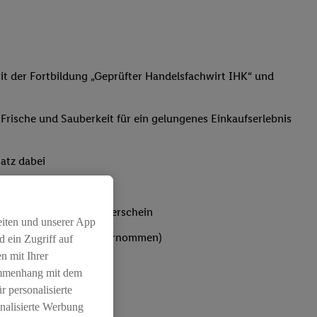
t der Fortbildung „Geprüfter Handelsfachwirt IHK“ und
, Frische und Sauberkeit für ein gelungenes Einkaufserlebnis
atz dabei
bst du den IHK-Ausbilderschein
eiten und unserer App
ten werden von Lidl übernommen)
 ein Zugriff auf
n mit Ihrer
ammenhang mit dem
r personalisierte
nalisierte Werbung