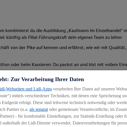
mm kombinierst du die Ausbildung „Kaufmann im Einzelhandel“ mi
: künftig als Filial-Führungskraft dein eigenes Team zu leiten
chäft von der Pike auf kennen und erfährst, wie wir mit Qualität
tion oder beim Kassieren: Du packst an und bist mit vollem Eins
t, sodass du bald deine erste eigene Schicht übernehmen kannst
eht: Zur Verarbeitung Ihrer Daten
verschiedenen Schulungen und Seminaren teil – außerdem erwir
Lidl-Webseiten und Lidl-Apps
verarbeiten Ihre Daten auf unseren Webs
ternen Bildungszentrum statt (etwaige Reise-/Übernachtungskos
ste“) mittels verschiedener Techniken, mit denen eine Speicherung und
 Endgerät erfolgt. Diese sind teilweise technisch notwendig oder werde
ch Partner (u.a.
als separat
oder gemeinsam Verantwortliche; im Zus
Partner) - für komfortable Einstellungen, zur Statistik-Erstellung oder fü
 außerhalb der Lidl-Dienste verwendet. Datenverarbeitungen für perso