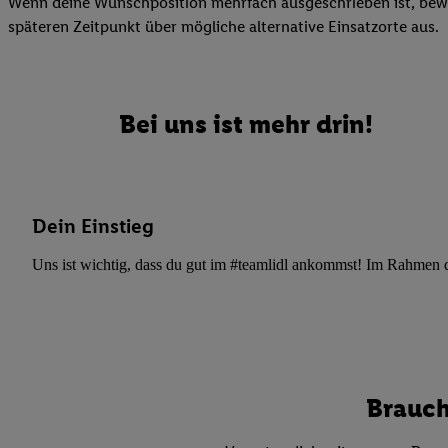
Wenn deine Wunschposition mehrfach ausgeschrieben ist, bewir
Datenschutzbestimmu
späteren Zeitpunkt über mögliche alternative Einsatzorte aus.
Verwendungszwecke ode
und Funktionen im Ra
Gewährleistung der Si
Anzeige von Werbung u
Bei uns ist mehr drin!
Verknüpfung verschiede
Messung des Erfolgs 
Technologie für digita
Verwendung genauer
Dein Einstieg
oder Zugriff auf I
von Zielgruppen d
Uns ist wichtig, dass du gut im #teamlidl ankommst! Im Rahmen dei
reduzierter Daten
zur Auswahl person
Liste der Partn
Brauch