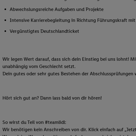
Ihnen personalisierte
Abwechslungsreiche Aufgaben und Projekte
auch Ihre in einen Ha
Intensive Karrierebegleitung in Richtung Führungskraft m
Zudem erlauben Sie u
Technologie in den Lid
Vergünstigtes Deutschlandticket
Sie verfügbar ist. Wenn
Adresse und einer Kun
werden diese Kennung 
Lidl-Diensten zu erfas
Wir legen Wert darauf, dass sich dein Einstieg bei uns lohnt! M
werden, die von Dritte
unabhängig vom Geschlecht setzt.
können Ihre Einwilligu
Dein gutes oder sehr gutes Bestehen der Abschlussprüfungen w
Möglichkeit, Ihre Einw
(„consenthub“)
oder üb
Marketing“ am unteren 
Hört sich gut an? Dann lass bald von dir hören!
finden Sie in den
Date
Durch einen Klick auf
Klick auf „Zustimmen“
So wirst du Teil von #teamlidl:
sämtlicher genannten P
Wir benötigen kein Anschreiben von dir. Klick einfach auf „Jetz
Ihre Einwilligung jede