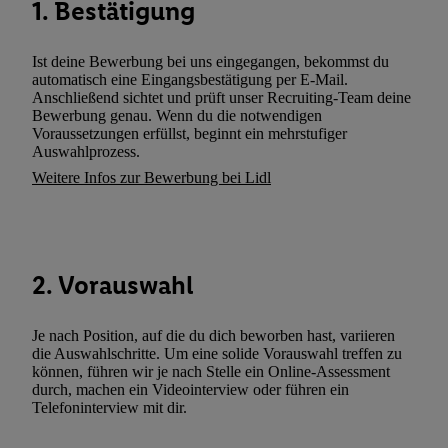
1. Bestätigung
Sie hier.
Unter „Anpassen“ können Sie einzelne Verwendungszwe
zulassen; das gilt auch für die nachfolgend schlagwortartig bena
Funktionen im Rahmen des Einsatzes des IAB TCF für Werbung
Ist deine Bewerbung bei uns eingegangen, bekommst du
Erfolgsmessung:
automatisch eine Eingangsbestätigung per E-Mail.
Anschließend sichtet und prüft unser Recruiting-Team deine
Gewährleistung der Sicherheit, Verhinderung und Aufdeckung v
Bewerbung genau. Wenn du die notwendigen
Fehlerbehebung, Bereitstellung und Anzeige von Werbung und In
Voraussetzungen erfüllst, beginnt ein mehrstufiger
Abgleichung und Kombination von Daten aus unterschiedlichen 
Auswahlprozess.
Verknüpfung verschiedener Endgeräte, Identifikation von Geräte
Weitere Infos zur Bewerbung bei Lidl
automatisch übermittelter Informationen, Messung des Erfolgs vo
Werbekampagnen durch TTD und Nutzung der Telekommunikatio
Utiq-Technologie für digitales Marketing, sowie:
2. Vorauswahl
Verwendung genauer Standortdaten. Erstellung von Profilen für 
Werbung. Speichern von oder Zugriff auf Informationen auf ei
Entwicklung und Verbesserung der Angebote. Analyse von Zie
Je nach Position, auf die du dich beworben hast, variieren
Statistiken oder Kombinationen von Daten aus verschiedenen Q
die Auswahlschritte. Um eine solide Vorauswahl treffen zu
können, führen wir je nach Stelle ein Online-Assessment
Verwendung reduzierter Daten zur Auswahl von Werbeanzeige
durch, machen ein Videointerview oder führen ein
Werbeleistung. Verwendung von Profilen zur Auswahl personali
Telefoninterview mit dir.
Werbung.