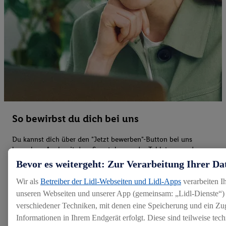
So bewirbst du dich bei uns
Du kannst dich über den "Jetzt bewerben"-Button bei uns
bewerben. Auch mit dem Smartphone oder Tablet, wenn du
gerade unterwegs bist. Es ist hilfreich, wenn du Anschreiben,
Bevor es weitergeht: Zur Verarbeitung Ihrer Da
Lebenslauf und Zeugnisse bereits als PDF vorbereitet hast. Die
Dokumente sollten eine gute Qualität haben und 4 MB nicht
Wir als
Betreiber der Lidl-Webseiten und Lidl-Apps
verarbeiten I
überschreiten.
unseren Webseiten und unserer App (gemeinsam: „Lidl-Dienste“) 
verschiedener Techniken, mit denen eine Speicherung und ein Zug
Informationen in Ihrem Endgerät erfolgt. Diese sind teilweise te