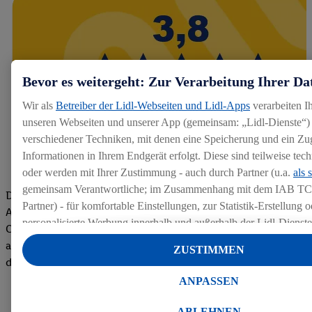
Bevor es weitergeht: Zur Verarbeitung Ihrer Da
Wir als
Betreiber der Lidl-Webseiten und Lidl-Apps
verarbeiten I
unseren Webseiten und unserer App (gemeinsam: „Lidl-Dienste“) 
verschiedener Techniken, mit denen eine Speicherung und ein Zug
Informationen in Ihrem Endgerät erfolgt. Diese sind teilweise te
oder werden mit Ihrer Zustimmung - auch durch Partner (u.a.
als 
gemeinsam Verantwortliche; im Zusammenhang mit dem IAB TC
Die Bewertungen von aktuellen und ehemaligen Mitarbeitern,
Partner) - für komfortable Einstellungen, zur Statistik-Erstellung o
Azubis und externen Bewerbern haben uns zu einer Top
personalisierte Werbung innerhalb und außerhalb der Lidl-Dienst
Company gemacht. Wir freuen uns über unseren guten Score
Datenverarbeitungen für personalisierte Werbung werden durchge
auf dem Arbeitgeber-Bewertungsportal kununu.Hier geht's zu
ZUSTIMMEN
Werbung auszusteuern und um Dritten die Ausspielung von Werb
den Bewertungen
Lidl-Dienste über die Ihnen und Ihren Haushaltsangehörigen zug
ANPASSEN
Endgeräte zu ermöglichen. Sofern Sie Teilnehmer des Lidl Plus-
werden für diese Zwecke auch Daten aus Ihrem Filial-Kaufverhalte
ABLEHNEN