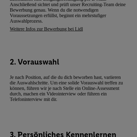
(„consenthub“)
oder über „Anpassen“/„Nutzung der Telekommunik
Anschließend sichtet und prüft unser Recruiting-Team deine
Utiq-Technologie für digitales Marketing“ am unteren Ende diese
Bewerbung genau. Wenn du die notwendigen
Voraussetzungen erfüllst, beginnt ein mehrstufiger
(nur für die Lidl-Dienste) widerrufen. Weitere Informationen finde
Auswahlprozess.
den
Datenschutzbestimmungen von Utiq
.
Weitere Infos zur Bewerbung bei Lidl
Durch einen Klick auf „Ablehnen“ können Sie nur den Einsatz n
Techniken zulassen. Durch einen Klick auf „Zustimmen“ stimmen 
Verarbeitungen zu sämtlichen vorgenannten Zwecken unter Einbi
genannten Partner zu. Weitere Informationen, auch zur Speicherd
2. Vorauswahl
und zu Ihrem Recht, Ihre Einwilligung jederzeit mit Wirkung für 
widerrufen, finden Sie in unseren
Datenschutzbestimmungen
.
Die
Sie hier.
Unter „Anpassen“ können Sie einzelne Verwendungszwe
Je nach Position, auf die du dich beworben hast, variieren
die Auswahlschritte. Um eine solide Vorauswahl treffen zu
zulassen; das gilt auch für die nachfolgend schlagwortartig bena
können, führen wir je nach Stelle ein Online-Assessment
Funktionen im Rahmen des Einsatzes des IAB TCF für Werbung
durch, machen ein Videointerview oder führen ein
Erfolgsmessung:
Telefoninterview mit dir.
Gewährleistung der Sicherheit, Verhinderung und Aufdeckung v
Fehlerbehebung, Bereitstellung und Anzeige von Werbung und In
Abgleichung und Kombination von Daten aus unterschiedlichen 
Verknüpfung verschiedener Endgeräte, Identifikation von Geräte
3. Persönliches Kennenlernen
automatisch übermittelter Informationen, Messung des Erfolgs vo