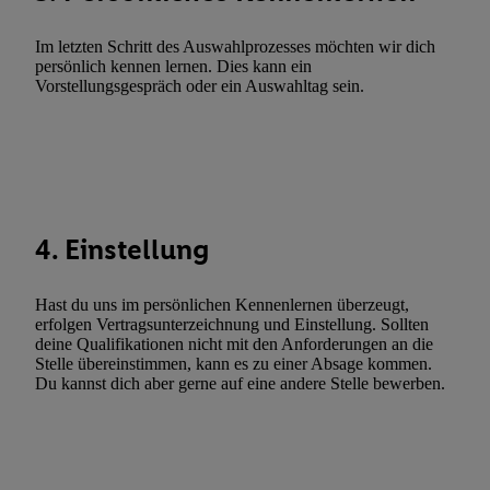
Werbekampagnen durch TTD und Nutzung der Telekommunikatio
Utiq-Technologie für digitales Marketing, sowie:
Im letzten Schritt des Auswahlprozesses möchten wir dich
persönlich kennen lernen. Dies kann ein
Verwendung genauer Standortdaten. Erstellung von Profilen für 
Vorstellungsgespräch oder ein Auswahltag sein.
Werbung. Speichern von oder Zugriff auf Informationen auf ei
Entwicklung und Verbesserung der Angebote. Analyse von Zie
Statistiken oder Kombinationen von Daten aus verschiedenen Q
Verwendung reduzierter Daten zur Auswahl von Werbeanzeige
Werbeleistung. Verwendung von Profilen zur Auswahl personali
Werbung.
4. Einstellung
Liste der Partner (Lieferanten)
Hast du uns im persönlichen Kennenlernen überzeugt,
erfolgen Vertragsunterzeichnung und Einstellung. Sollten
deine Qualifikationen nicht mit den Anforderungen an die
Stelle übereinstimmen, kann es zu einer Absage kommen.
Du kannst dich aber gerne auf eine andere Stelle bewerben.