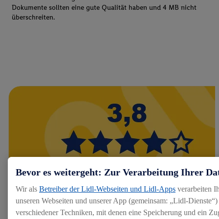
Dokumente sollten eine gute Qualität haben und 4 MB nicht
überschreiten.
Bevor es weitergeht: Zur Verarbeitung Ihrer Da
Wir als
Betreiber der Lidl-Webseiten und Lidl-Apps
verarbeiten I
unseren Webseiten und unserer App (gemeinsam: „Lidl-Dienste“) 
verschiedener Techniken, mit denen eine Speicherung und ein Zug