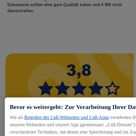
Dokumente sollten eine gute Qualität haben und 4 MB nicht
überschreiten.
Bevor es weitergeht: Zur Verarbeitung Ihrer Da
Wir als
Betreiber der Lidl-Webseiten und Lidl-Apps
verarbeiten I
unseren Webseiten und unserer App (gemeinsam: „Lidl-Dienste“) 
verschiedener Techniken, mit denen eine Speicherung und ein Zug