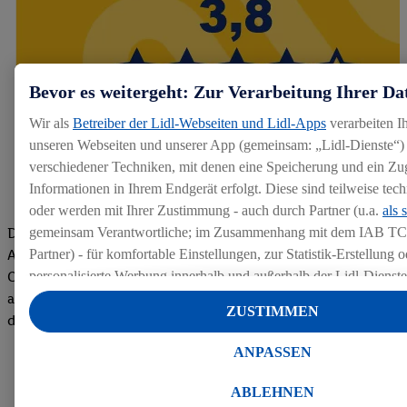
Bevor es weitergeht: Zur Verarbeitung Ihrer Da
Wir als
Betreiber der Lidl-Webseiten und Lidl-Apps
verarbeiten I
unseren Webseiten und unserer App (gemeinsam: „Lidl-Dienste“) 
verschiedener Techniken, mit denen eine Speicherung und ein Zug
Informationen in Ihrem Endgerät erfolgt. Diese sind teilweise te
oder werden mit Ihrer Zustimmung - auch durch Partner (u.a.
als 
Die Bewertungen von aktuellen und ehemaligen Mitarbeitern,
gemeinsam Verantwortliche; im Zusammenhang mit dem IAB TC
Azubis und externen Bewerbern haben uns zu einer Top
Partner) - für komfortable Einstellungen, zur Statistik-Erstellung o
Company gemacht. Wir freuen uns über unseren guten Score
personalisierte Werbung innerhalb und außerhalb der Lidl-Dienst
auf dem Arbeitgeber-Bewertungsportal kununu.Hier geht's zu
Datenverarbeitungen für personalisierte Werbung werden durchge
ZUSTIMMEN
den Bewertungen
Werbung auszusteuern und um Dritten die Ausspielung von Werb
Lidl-Dienste über die Ihnen und Ihren Haushaltsangehörigen zug
ANPASSEN
Endgeräte zu ermöglichen. Sofern Sie Teilnehmer des Lidl Plus-
werden für diese Zwecke auch Daten aus Ihrem Filial-Kaufverhalte
ABLEHNEN
Zudem werden einem der o.g. Partner Daten über Ihr Kaufverhalte