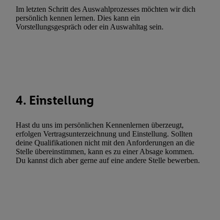
Im letzten Schritt des Auswahlprozesses möchten wir dich
Utiq-Technologie für digitales Marketing, sowie:
persönlich kennen lernen. Dies kann ein
Vorstellungsgespräch oder ein Auswahltag sein.
Verwendung genauer Standortdaten. Erstellung von Profilen für 
Werbung. Speichern von oder Zugriff auf Informationen auf ei
Entwicklung und Verbesserung der Angebote. Analyse von Zie
Statistiken oder Kombinationen von Daten aus verschiedenen Q
Verwendung reduzierter Daten zur Auswahl von Werbeanzeige
Werbeleistung. Verwendung von Profilen zur Auswahl personali
4. Einstellung
Werbung.
Liste der Partner (Lieferanten)
Hast du uns im persönlichen Kennenlernen überzeugt,
erfolgen Vertragsunterzeichnung und Einstellung. Sollten
deine Qualifikationen nicht mit den Anforderungen an die
Stelle übereinstimmen, kann es zu einer Absage kommen.
Du kannst dich aber gerne auf eine andere Stelle bewerben.