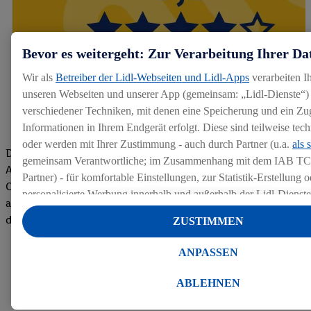
Bevor es weitergeht: Zur Verarbeitung Ihrer Da
Wir als
Betreiber der Lidl-Webseiten und Lidl-Apps
verarbeiten I
unseren Webseiten und unserer App (gemeinsam: „Lidl-Dienste“) 
verschiedener Techniken, mit denen eine Speicherung und ein Zug
Informationen in Ihrem Endgerät erfolgt. Diese sind teilweise te
oder werden mit Ihrer Zustimmung - auch durch Partner (u.a.
als 
Die Bewertungen von aktuellen und ehemaligen Mitarbeitern,
gemeinsam Verantwortliche; im Zusammenhang mit dem IAB TC
Azubis und externen Bewerbern haben uns zu einer Top
Partner) - für komfortable Einstellungen, zur Statistik-Erstellung o
Company gemacht. Wir freuen uns über unseren guten Score
personalisierte Werbung innerhalb und außerhalb der Lidl-Dienst
auf dem Arbeitgeber-Bewertungsportal kununu.Hier geht's zu
Datenverarbeitungen für personalisierte Werbung werden durchge
den Bewertungen
ZUSTIMMEN
Werbung auszusteuern und um Dritten die Ausspielung von Werb
Lidl-Dienste über die Ihnen und Ihren Haushaltsangehörigen zug
ANPASSEN
Endgeräte zu ermöglichen. Sofern Sie Teilnehmer des Lidl Plus-
werden für diese Zwecke auch Daten aus Ihrem Filial-Kaufverhalte
ABLEHNEN
Zudem werden einem der o.g. Partner Daten über Ihr Kaufverhalte
Diensten zur Verfügung gestellt, damit dieser als
eigenständig Ver