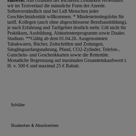
Hinweis:
Aus Gründen der leichteren Lesbarkeit verwenden
wir im Textverlauf die männliche Form der Anrede.
Selbstverständlich sind bei Lidl Menschen jeder
Geschlechtsidentität willkommen. * Mindesteinstiegslohn für
tarifl. Kollegen (auch ohne abgeschlossene Berufsausbildung),
je nach Erfahrung und Tarifgebiet deutlich mehr. Gilt nicht für
Praktikum, Ausbildung, Abiturientenprogramm sowie Duales
Studium. **Gültig ab dem 01.04.26. Ausgenommen
Tabakwaren, Bücher, Zeitschriften und Zeitungen,
Säuglingsanfangsnahrung, Pfand, CO2-Zylinder, Telefon-,
Gutschein- und Geschenkkarten sowie die Rettertüte.
Monatliche Begrenzung auf maximalen Gesamteinkaufswert i.
H. v. 500 € und maximal 25 € Rabatt.
Schüler
Studenten & Absolventen