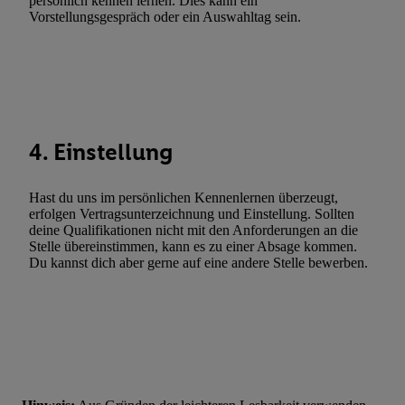
persönlich kennen lernen. Dies kann ein
Vorstellungsgespräch oder ein Auswahltag sein.
Verwendung genauer Standortdaten. Erstellung von Profilen für 
Werbung. Speichern von oder Zugriff auf Informationen auf ei
Entwicklung und Verbesserung der Angebote. Analyse von Zie
Statistiken oder Kombinationen von Daten aus verschiedenen Q
Verwendung reduzierter Daten zur Auswahl von Werbeanzeige
Werbeleistung. Verwendung von Profilen zur Auswahl personali
4. Einstellung
Werbung.
Liste der Partner (Lieferanten)
Hast du uns im persönlichen Kennenlernen überzeugt,
erfolgen Vertragsunterzeichnung und Einstellung. Sollten
deine Qualifikationen nicht mit den Anforderungen an die
Stelle übereinstimmen, kann es zu einer Absage kommen.
Du kannst dich aber gerne auf eine andere Stelle bewerben.