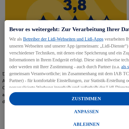
Bevor es weitergeht: Zur Verarbeitung Ihrer Da
Wir als
Betreiber der Lidl-Webseiten und Lidl-Apps
verarbeiten I
unseren Webseiten und unserer App (gemeinsam: „Lidl-Dienste“) 
verschiedener Techniken, mit denen eine Speicherung und ein Zug
Informationen in Ihrem Endgerät erfolgt. Diese sind teilweise te
oder werden mit Ihrer Zustimmung - auch durch Partner (u.a.
als 
Die Bewertungen von aktuellen und ehemaligen Mitarbeitern,
gemeinsam Verantwortliche; im Zusammenhang mit dem IAB TC
Azubis und externen Bewerbern haben uns zu einer Top
Partner) - für komfortable Einstellungen, zur Statistik-Erstellung o
Company gemacht. Wir freuen uns über unseren guten Score
personalisierte Werbung innerhalb und außerhalb der Lidl-Dienst
auf dem Arbeitgeber-Bewertungsportal kununu.Hier geht's zu
Datenverarbeitungen für personalisierte Werbung werden durchge
ZUSTIMMEN
den Bewertungen
Werbung auszusteuern und um Dritten die Ausspielung von Werb
Lidl-Dienste über die Ihnen und Ihren Haushaltsangehörigen zug
ANPASSEN
Endgeräte zu ermöglichen. Sofern Sie Teilnehmer des Lidl Plus-
werden für diese Zwecke auch Daten aus Ihrem Filial-Kaufverhalte
ABLEHNEN
Zudem werden einem der o.g. Partner Daten über Ihr Kaufverhalte