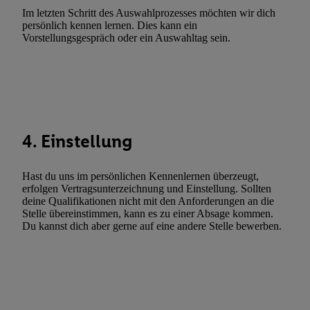
Im letzten Schritt des Auswahlprozesses möchten wir dich
Utiq-Technologie für digitales Marketing, sowie:
persönlich kennen lernen. Dies kann ein
Vorstellungsgespräch oder ein Auswahltag sein.
Verwendung genauer Standortdaten. Erstellung von Profilen für 
Werbung. Speichern von oder Zugriff auf Informationen auf ei
Entwicklung und Verbesserung der Angebote. Analyse von Zie
Statistiken oder Kombinationen von Daten aus verschiedenen Q
Verwendung reduzierter Daten zur Auswahl von Werbeanzeige
Werbeleistung. Verwendung von Profilen zur Auswahl personali
4. Einstellung
Werbung.
Liste der Partner (Lieferanten)
Hast du uns im persönlichen Kennenlernen überzeugt,
erfolgen Vertragsunterzeichnung und Einstellung. Sollten
deine Qualifikationen nicht mit den Anforderungen an die
Stelle übereinstimmen, kann es zu einer Absage kommen.
Du kannst dich aber gerne auf eine andere Stelle bewerben.