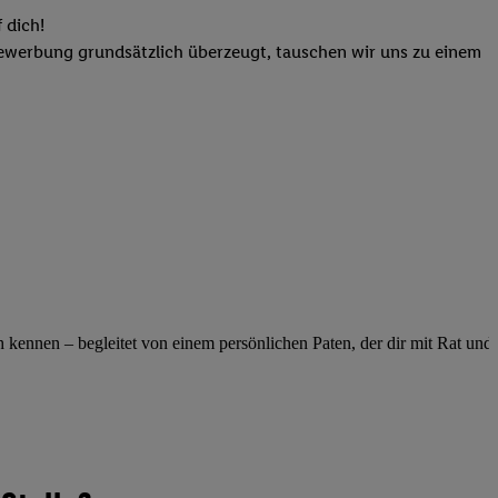
elne
 dich!
ig benannten Zwecke
Bewerbung grundsätzlich überzeugt, tauschen wir uns zu einem
g, Bereitstellung und
dlichen Quellen,
telter Informationen,
-basierten Utiq-
 Speichern von
ngebote. Analyse
ellen. Verwendung
ung von Profilen
ennen – begleitet von einem persönlichen Paten, der dir mit Rat und Ta