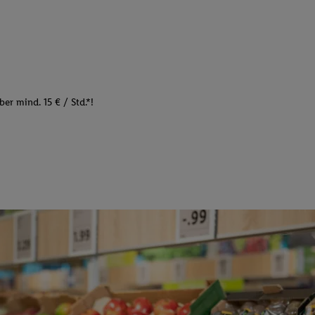
er mind. 15 € / Std.*!