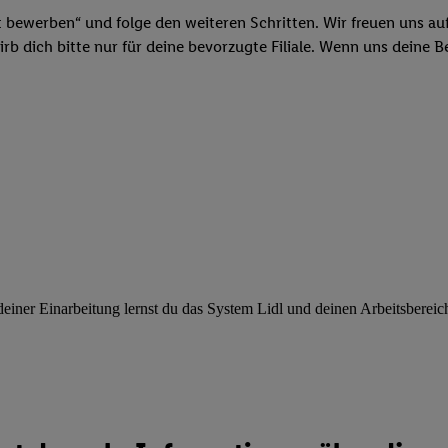
ngen
.
Die Impressen finden Sie hier.
Unter „Anpassen“ können Sie einz
t bewerben“ und folge den weiteren Schritten. Wir freuen uns auf
r Partner zulassen; das gilt auch für die nachfolgend schlagwortart
b dich bitte nur für deine bevorzugte Filiale. Wenn uns deine 
hmen des Einsatzes des IAB TCF für Werbung und Erfolgsmessung:
cherheit, Verhinderung und Aufdeckung von Betrug und Fehlerbehebun
nd Inhalten, Abgleichung und Kombination von Daten aus unterschie
ner Endgeräte, Identifikation von Geräten anhand automatisch übermit
von Werbekampagnen durch TTD und Nutzung der Telekommunikations
les Marketing, sowie:
 Standortdaten. Erstellung von Profilen für personalisierte Werbung.
nformationen auf einem Endgerät. Entwicklung und Verbesserung der A
urch Statistiken oder Kombinationen von Daten aus verschiedenen Qu
 zur Auswahl von Werbeanzeigen. Messung der Werbeleistung. Verwend
alisierter Werbung.
ner Einarbeitung lernst du das System Lidl und deinen Arbeitsbereich k
er (Lieferanten)