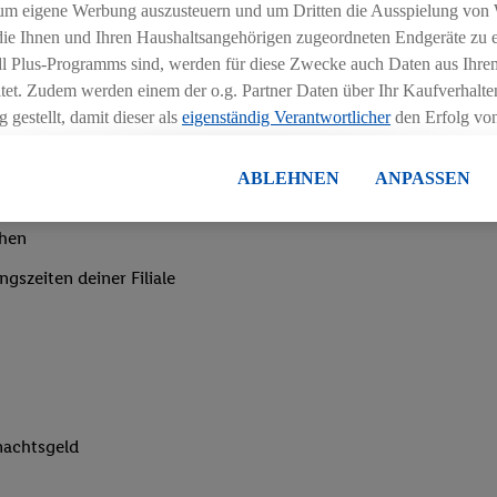
um eigene Werbung auszusteuern und um Dritten die Ausspielung von
 die Ihnen und Ihren Haushaltsangehörigen zugeordneten Endgeräte zu 
dl Plus-Programms sind, werden für diese Zwecke auch Daten aus Ihrem
tet. Zudem werden einem der o.g. Partner Daten über Ihr Kaufverhalten
 gestellt, damit dieser als
eigenständig Verantwortlicher
den Erfolg v
essen kann.
lisierter Werbung basiert auf der Generierung von auch mit Daten von
ABLEHNEN
ANPASSEN
en. Dies umfasst die Zusammenführung von Daten (z.B. über Ihre Nutzu
en Lidl-Diensten, Informationen aus Ihrem Kundenkonto - z.B. Alter od
chen
andortdaten) auch über verschiedene Endgeräte und Lidl-Dienste hinwe
er dem Zugriff auf Informationen auf Ihren Endgeräten zur Erstellung 
ngszeiten deiner Filiale
en). Im Zusammenhang mit dem Ausspielen dieser Werbung erfolgen V
gsmessung der Werbung, zur Zielgruppenforschung, zur Entwicklung v
rung und Optimierung dieser Werbeausspielungen.
ustimmung dazu erteilen und danach ein Lidl Plus-Konto erstellen bzw. s
-Konto einloggen, kann darüber hinaus auch Ihre dort angegebene E-M
wortlichkeit mit einem der oben genannten Partner verwendet werden,
nachtsgeld
ng zu erstellen (die sogenannte EUID), die wir sodann ähnlich wie die
nung verwenden können, um Sie in von Dritten betriebenen Diensten 