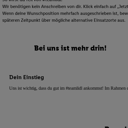
Datenschutzbestimmu
Wir benötigen kein Anschreiben von dir. Klick einfach auf „Jetz
Verwendungszwecke ode
Wenn deine Wunschposition mehrfach ausgeschrieben ist, bewir
und Funktionen im Ra
späteren Zeitpunkt über mögliche alternative Einsatzorte aus.
Gewährleistung der Si
Anzeige von Werbung u
Verknüpfung verschiede
Messung des Erfolgs 
Bei uns ist mehr drin!
Technologie für digita
Verwendung genauer
oder Zugriff auf I
von Zielgruppen d
Dein Einstieg
reduzierter Daten
zur Auswahl person
Uns ist wichtig, dass du gut im #teamlidl ankommst! Im Rahmen dei
Liste der Partn