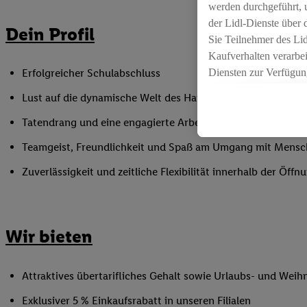
werden durchgeführt, 
der Lidl-Dienste über
Dein Profil
Sie Teilnehmer des Li
Kaufverhalten verarbei
Diensten zur Verfügung
Erfolgreicher Schulabschluss
seiner Auftraggeber m
Lust auf die dynamische Welt des Handels
Die Erstellung persona
angereicherten Profil
Tatendrang und eine engagierte Arbeitsweise
Ihr Kaufverhalten in d
Teamgeist, Freundlichkeit und Spaß am Umgang mit Mens
sowie Ihre genauen St
Speichern von und/ od
Zuverlässigkeit und zeitliche Flexibilität innerhalb der Öffnu
(sogenannten Segment
zur Leistungs-/ Erfol
zur technischen Siche
Wir bieten
Sofern Sie hier Ihre Z
bestehendes Lidl Plus
in gemeinsamer Verant
Attraktives übertarifliches Gehalt sowie Urlaubs- und Weih
spezielle Online-Kennu
Exklusiver 5 % Einkaufsrabatt in unseren Filialen
beschriebene Utiq-Ken