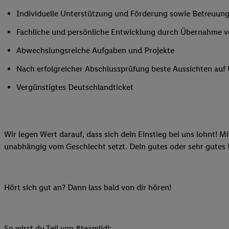
Ihnen personalisierte
Individuelle Unterstützung und Förderung sowie Betreuung
auch Ihre in einen Ha
Fachliche und persönliche Entwicklung durch Übernahme 
Zudem erlauben Sie u
Technologie in den Lid
Abwechslungsreiche Aufgaben und Projekte
Sie verfügbar ist. Wenn
Nach erfolgreicher Abschlussprüfung beste Aussichten au
Adresse und einer Kun
werden diese Kennung 
Vergünstigtes Deutschlandticket
Lidl-Diensten zu erfas
werden, die von Dritte
können Ihre Einwilligu
Möglichkeit, Ihre Einw
Wir legen Wert darauf, dass sich dein Einstieg bei uns lohnt! M
(„consenthub“)
oder üb
unabhängig vom Geschlecht setzt. Dein gutes oder sehr gutes
Marketing“ am unteren 
finden Sie in den
Date
Durch einen Klick auf
Hört sich gut an? Dann lass bald von dir hören!
Klick auf „Zustimmen“
sämtlicher genannten P
Ihre Einwilligung jede
So wirst du Teil von #teamlidl: