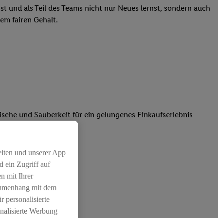
st und als Teil des Teams nicht nur Neues lernst, sondern auch
em fairen Gehalt.
rische und Sauberkeit für ein gelungenes Einkaufserlebnis
atz dabei
eiten und unserer App
 ein Zugriff auf
n mit Ihrer
ammenhang mit dem
r personalisierte
nalisierte Werbung