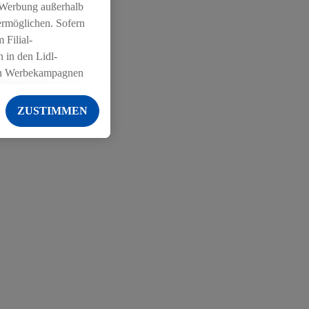
 Werbung außerhalb
ermöglichen. Sofern
 Filial-
 in den Lidl-
on Werbekampagnen
 anderen Diensten
ZUSTIMMEN
ng der Lidl-Dienste,
er Geschlecht -
g einschließlich dem
von Zielgruppen
erarbeitungen auch
on Angeboten sowie
ich in Ihr
ail-Adresse von uns
 um daraus eine
 sogleich
zu erkennen und