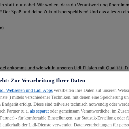
rin statt nur dabei. Wir wollen, dass du Verantwortung übernimm
? Der Spaß und deine Zukunftsperspektiven! Und das alles zu ein
n)
del ankommt und wie wir in unseren Lidl-Filialen mit Qualität, F
eht: Zur Verarbeitung Ihrer Daten
ken oder beim Kassieren: Du packst an und bist mit vollem Eins
Lidl-Webseiten und Lidl-Apps
verarbeiten Ihre Daten auf unseren Webs
ten und stehst unseren Kunden mit Rat und Tat zur Verfügung
ste“) mittels verschiedener Techniken, mit denen eine Speicherung und
 Endgerät erfolgt. Diese sind teilweise technisch notwendig oder werde
tzpläne erstellt und leitest deine erste eigene Schicht
ch Partner (u.a.
als separat
oder gemeinsam Verantwortliche; im Zus
Schulungen und spannenden Azubi-Projekten teil
Partner) - für komfortable Einstellungen, zur Statistik-Erstellung oder fü
 außerhalb der Lidl-Dienste verwendet. Datenverarbeitungen für perso