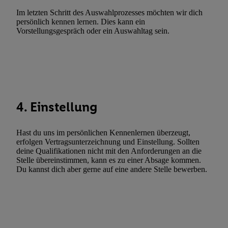
Verwendung genauer Standortdaten. Erstellung von Profilen für 
Im letzten Schritt des Auswahlprozesses möchten wir dich
persönlich kennen lernen. Dies kann ein
Werbung. Speichern von oder Zugriff auf Informationen auf ei
Vorstellungsgespräch oder ein Auswahltag sein.
Entwicklung und Verbesserung der Angebote. Analyse von Zie
Statistiken oder Kombinationen von Daten aus verschiedenen Q
Verwendung reduzierter Daten zur Auswahl von Werbeanzeige
Werbeleistung. Verwendung von Profilen zur Auswahl personali
Werbung.
Liste der Partner (Lieferanten)
4. Einstellung
Hast du uns im persönlichen Kennenlernen überzeugt,
erfolgen Vertragsunterzeichnung und Einstellung. Sollten
deine Qualifikationen nicht mit den Anforderungen an die
Stelle übereinstimmen, kann es zu einer Absage kommen.
Du kannst dich aber gerne auf eine andere Stelle bewerben.