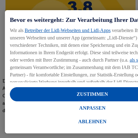
Bevor es weitergeht: Zur Verarbeitung Ihrer Da
Wir als
Betreiber der Lidl-Webseiten und Lidl-Apps
verarbeiten I
unseren Webseiten und unserer App (gemeinsam: „Lidl-Dienste“) 
verschiedener Techniken, mit denen eine Speicherung und ein Zug
Informationen in Ihrem Endgerät erfolgt. Diese sind teilweise te
oder werden mit Ihrer Zustimmung - auch durch Partner (u.a.
als 
gemeinsam Verantwortliche; im Zusammenhang mit dem IAB TC
Partner) - für komfortable Einstellungen, zur Statistik-Erstellung o
Die Bewertungen von aktuellen und ehemaligen Mitarbeitern,
personalisierte Werbung innerhalb und außerhalb der Lidl-Dienst
Azubis und externen Bewerbern haben uns zu einer Top
Datenverarbeitungen für personalisierte Werbung werden durchge
ZUSTIMMEN
Company gemacht. Wir freuen uns über unseren guten Score
Werbung auszusteuern und um Dritten die Ausspielung von Werb
auf dem Arbeitgeber-Bewertungsportal kununu.Hier geht's zu
Lidl-Dienste über die Ihnen und Ihren Haushaltsangehörigen zug
ANPASSEN
den Bewertungen
Endgeräte zu ermöglichen. Sofern Sie Teilnehmer des Lidl Plus-
werden für diese Zwecke auch Daten aus Ihrem Filial-Kaufverhalte
ABLEHNEN
Zudem werden einem der o.g. Partner Daten über Ihr Kaufverhalte
Diensten zur Verfügung gestellt, damit dieser als
eigenständig Ver