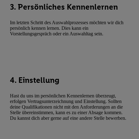
3. Persönliches Kennenlernen
Utiq-Technologie für digitales Marketing, sowie:
Verwendung genauer Standortdaten. Erstellung von Profilen für 
Im letzten Schritt des Auswahlprozesses möchten wir dich
Werbung. Speichern von oder Zugriff auf Informationen auf ei
persönlich kennen lernen. Dies kann ein
Entwicklung und Verbesserung der Angebote. Analyse von Zie
Vorstellungsgespräch oder ein Auswahltag sein.
Statistiken oder Kombinationen von Daten aus verschiedenen Q
Verwendung reduzierter Daten zur Auswahl von Werbeanzeige
Werbeleistung. Verwendung von Profilen zur Auswahl personali
Werbung.
Liste der Partner (Lieferanten)
4. Einstellung
Hast du uns im persönlichen Kennenlernen überzeugt,
erfolgen Vertragsunterzeichnung und Einstellung. Sollten
deine Qualifikationen nicht mit den Anforderungen an die
Stelle übereinstimmen, kann es zu einer Absage kommen.
Du kannst dich aber gerne auf eine andere Stelle bewerben.