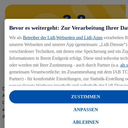
Bevor es weitergeht: Zur Verarbeitung Ihrer Da
Wir als
Betreiber der Lidl-Webseiten und Lidl-Apps
verarbeiten I
unseren Webseiten und unserer App (gemeinsam: „Lidl-Dienste“) 
verschiedener Techniken, mit denen eine Speicherung und ein Zug
Informationen in Ihrem Endgerät erfolgt. Diese sind teilweise te
oder werden mit Ihrer Zustimmung - auch durch Partner (u.a.
als 
gemeinsam Verantwortliche; im Zusammenhang mit dem IAB TC
Partner) - für komfortable Einstellungen, zur Statistik-Erstellung o
personalisierte Werbung innerhalb und außerhalb der Lidl-Dienst
Die Bewertungen von aktuellen und ehemaligen Mitarbeitern,
Datenverarbeitungen für personalisierte Werbung werden durchge
Azubis und externen Bewerbern haben uns zu einer Top
ZUSTIMMEN
Werbung auszusteuern und um Dritten die Ausspielung von Werb
Company gemacht. Wir freuen uns über unseren guten Score
Lidl-Dienste über die Ihnen und Ihren Haushaltsangehörigen zug
auf dem Arbeitgeber-Bewertungsportal kununu.Hier geht's zu
ANPASSEN
Endgeräte zu ermöglichen. Sofern Sie Teilnehmer des Lidl Plus-
den Bewertungen
werden für diese Zwecke auch Daten aus Ihrem Filial-Kaufverhalte
ABLEHNEN
Zudem werden einem der o.g. Partner Daten über Ihr Kaufverhalte