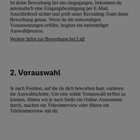
Ist deine Bewerbung bei uns eingegangen, bekommst du
Utiq-Technologie für digitales Marketing“ am unteren Ende diese
automatisch eine Eingangsbestätigung per E-Mail.
(nur für die Lidl-Dienste) widerrufen. Weitere Informationen finde
Anschließend sichtet und prüft unser Recruiting-Team deine
den
Datenschutzbestimmungen von Utiq
.
Bewerbung genau. Wenn du die notwendigen
Voraussetzungen erfüllst, beginnt ein mehrstufiger
Durch einen Klick auf „Ablehnen“ können Sie nur den Einsatz n
Auswahlprozess.
Techniken zulassen. Durch einen Klick auf „Zustimmen“ stimmen 
Weitere Infos zur Bewerbung bei Lidl
Verarbeitungen zu sämtlichen vorgenannten Zwecken unter Einbi
genannten Partner zu. Weitere Informationen, auch zur Speicherd
und zu Ihrem Recht, Ihre Einwilligung jederzeit mit Wirkung für 
widerrufen, finden Sie in unseren
Datenschutzbestimmungen
.
Die
2. Vorauswahl
Sie hier.
Unter „Anpassen“ können Sie einzelne Verwendungszwe
zulassen; das gilt auch für die nachfolgend schlagwortartig bena
Funktionen im Rahmen des Einsatzes des IAB TCF für Werbung
Je nach Position, auf die du dich beworben hast, variieren
Erfolgsmessung:
die Auswahlschritte. Um eine solide Vorauswahl treffen zu
können, führen wir je nach Stelle ein Online-Assessment
Gewährleistung der Sicherheit, Verhinderung und Aufdeckung v
durch, machen ein Videointerview oder führen ein
Fehlerbehebung, Bereitstellung und Anzeige von Werbung und In
Telefoninterview mit dir.
Abgleichung und Kombination von Daten aus unterschiedlichen 
Verknüpfung verschiedener Endgeräte, Identifikation von Geräte
automatisch übermittelter Informationen, Messung des Erfolgs vo
Werbekampagnen durch TTD und Nutzung der Telekommunikatio