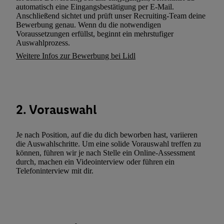
automatisch eine Eingangsbestätigung per E-Mail.
und zu Ihrem Recht, Ihre Einwilligung jederzeit mit Wirkung für 
Anschließend sichtet und prüft unser Recruiting-Team deine
widerrufen, finden Sie in unseren
Datenschutzbestimmungen
.
Die
Bewerbung genau. Wenn du die notwendigen
Voraussetzungen erfüllst, beginnt ein mehrstufiger
Sie hier.
Unter „Anpassen“ können Sie einzelne Verwendungszwe
Auswahlprozess.
zulassen; das gilt auch für die nachfolgend schlagwortartig bena
Weitere Infos zur Bewerbung bei Lidl
Funktionen im Rahmen des Einsatzes des IAB TCF für Werbung
Erfolgsmessung:
Gewährleistung der Sicherheit, Verhinderung und Aufdeckung v
Fehlerbehebung, Bereitstellung und Anzeige von Werbung und In
2. Vorauswahl
Abgleichung und Kombination von Daten aus unterschiedlichen 
Verknüpfung verschiedener Endgeräte, Identifikation von Geräte
automatisch übermittelter Informationen, Messung des Erfolgs vo
Je nach Position, auf die du dich beworben hast, variieren
Werbekampagnen durch TTD und Nutzung der Telekommunikatio
die Auswahlschritte. Um eine solide Vorauswahl treffen zu
können, führen wir je nach Stelle ein Online-Assessment
Utiq-Technologie für digitales Marketing, sowie:
durch, machen ein Videointerview oder führen ein
Telefoninterview mit dir.
Verwendung genauer Standortdaten. Erstellung von Profilen für 
Werbung. Speichern von oder Zugriff auf Informationen auf ei
Entwicklung und Verbesserung der Angebote. Analyse von Zie
Statistiken oder Kombinationen von Daten aus verschiedenen Q
Verwendung reduzierter Daten zur Auswahl von Werbeanzeige