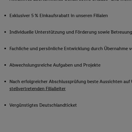
Ihnen personalisierte
auch Ihre in einen Ha
Exklusiver 5 % Einkaufsrabatt in unseren Filialen
Zudem erlauben Sie u
Technologie in den Lid
Individuelle Unterstützung und Förderung sowie Betreuung
Sie verfügbar ist. Wenn
Adresse und einer Kun
werden diese Kennung 
Fachliche und persönliche Entwicklung durch Übernahme 
Lidl-Diensten zu erfas
werden, die von Dritte
Abwechslungsreiche Aufgaben und Projekte
können Ihre Einwilligu
Möglichkeit, Ihre Einw
Nach erfolgreicher Abschlussprüfung beste Aussichten auf
(„consenthub“)
oder üb
stellvertretenden Filialleiter
Marketing“ am unteren 
finden Sie in den
Date
Durch einen Klick auf
Vergünstigtes Deutschlandticket
Klick auf „Zustimmen“
sämtlicher genannten P
Ihre Einwilligung jede