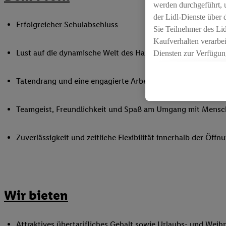
werden durchgeführt, 
der Lidl-Dienste über
Erfolgreicher Schulabschluss
Sie Teilnehmer des Li
Kaufverhalten verarbei
Lust auf die dynamische Welt des Handels
Diensten zur Verfügung
seiner Auftraggeber m
Die Erstellung persona
Tatendrang und eine engagierte Arbeitsweise
angereicherten Profil
Ihr Kaufverhalten in d
Teamgeist, Freundlichkeit und Spaß am Umgang mit Mens
sowie Ihre genauen St
Speichern von und/ od
Zuverlässigkeit und zeitliche Flexibilität innerhalb der Öffnu
(sogenannten Segment
zur Leistungs-/ Erfol
zur technischen Siche
Sofern Sie hier Ihre Z
bestehendes Lidl Plus
Wir bieten
in gemeinsamer Verant
spezielle Online-Kennu
beschriebene Utiq-Ken
Attraktives übertarifliches Gehalt sowie Urlaubs- und Weih