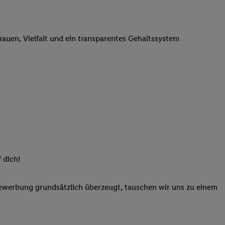
elne
ig benannten Zwecke
g, Bereitstellung und
trauen, Vielfalt und ein transparentes Gehaltssystem
dlichen Quellen,
telter Informationen,
-basierten Utiq-
 Speichern von
ngebote. Analyse
ellen. Verwendung
ung von Profilen
 dich!
Bewerbung grundsätzlich überzeugt, tauschen wir uns zu einem