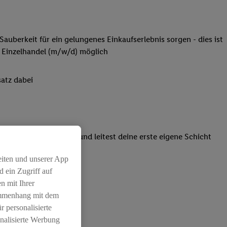
Sauberkeit für ein gelungenes Einkaufserlebnis sorgen - dies ist
 Einzelhandel (m/w/d) möglich
atz dabei
einsatzpläne erstellt und leitest deine erste eigene Schicht
eiten und unserer App
 ein Zugriff auf
n mit Ihrer
ammenhang mit dem
r personalisierte
nalisierte Werbung