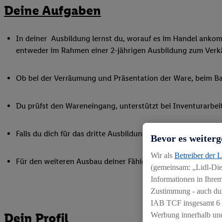
Deine Aufgaben
In deiner Ausbildung lernst du, worauf es im Handel ankommt
entweder im Rahmen einer 2-jährigen Ausbildung zum Verkä
Ob bei der Verräumung und Präsentation der Ware, beim Bac
Du prüfst den Wareneingang, unterstützt bei Inventurarbei
Falls du dich für das dritte Ausbildungsjahr zum Kaufmann i
Bevor es weiterg
Wir als
Betreiber der 
Für den weiteren Ausbau deiner Fähigkeiten nimmst du an 
(gemeinsam: „Lidl-Dien
Informationen in Ihrem
Zustimmung - auch dur
IAB TCF insgesamt
6
Dein Profil
Werbung innerhalb und