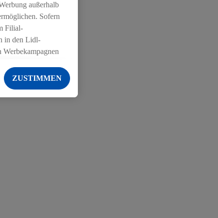
 Werbung außerhalb
ermöglichen. Sofern
 Filial-
 in den Lidl-
on Werbekampagnen
 anderen Diensten
ZUSTIMMEN
ng der Lidl-Dienste,
er Geschlecht -
g einschließlich dem
von Zielgruppen
erarbeitungen auch
on Angeboten sowie
ich in Ihr
ail-Adresse von uns
 um daraus eine
 sogleich
zu erkennen und