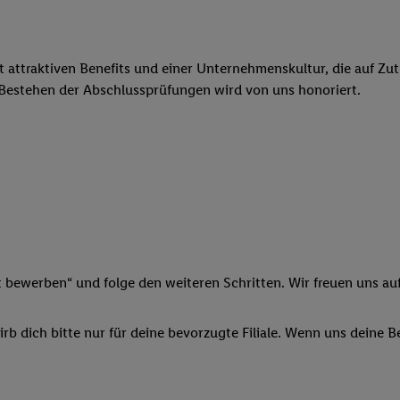
ngen
.
Die Impressen finden Sie hier.
Unter „Anpassen“ können Sie einz
r Partner zulassen; das gilt auch für die nachfolgend schlagwortart
hmen des Einsatzes des IAB TCF für Werbung und Erfolgsmessung:
cherheit, Verhinderung und Aufdeckung von Betrug und Fehlerbehebun
it attraktiven Benefits und einer Unternehmenskultur, die auf Zu
nd Inhalten, Abgleichung und Kombination von Daten aus unterschie
 Bestehen der Abschlussprüfungen wird von uns honoriert.
ner Endgeräte, Identifikation von Geräten anhand automatisch übermit
von Werbekampagnen durch TTD und Nutzung der Telekommunikations
les Marketing, sowie:
 Standortdaten. Erstellung von Profilen für personalisierte Werbung.
nformationen auf einem Endgerät. Entwicklung und Verbesserung der A
urch Statistiken oder Kombinationen von Daten aus verschiedenen Qu
 zur Auswahl von Werbeanzeigen. Messung der Werbeleistung. Verwend
alisierter Werbung.
t bewerben“ und folge den weiteren Schritten. Wir freuen uns auf
er (Lieferanten)
b dich bitte nur für deine bevorzugte Filiale. Wenn uns deine 