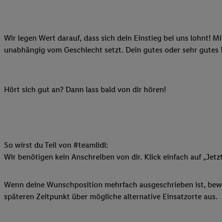
Datenschutzbestimmu
Verwendungszwecke ode
und Funktionen im Ra
Gewährleistung der Si
Wir legen Wert darauf, dass sich dein Einstieg bei uns lohnt! M
Anzeige von Werbung u
unabhängig vom Geschlecht setzt. Dein gutes oder sehr gutes
Verknüpfung verschiede
Messung des Erfolgs 
Technologie für digita
Hört sich gut an? Dann lass bald von dir hören!
Verwendung genauer
oder Zugriff auf I
von Zielgruppen d
reduzierter Daten
So wirst du Teil von #teamlidl:
zur Auswahl person
Wir benötigen kein Anschreiben von dir. Klick einfach auf „Jetz
Liste der Partn
Wenn deine Wunschposition mehrfach ausgeschrieben ist, bewir
späteren Zeitpunkt über mögliche alternative Einsatzorte aus.