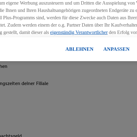
um eigene Werbung auszusteuern und um Dritten die Ausspielung von
 die Ihnen und Ihren Haushaltsangehörigen zugeordneten Endgeräte zu 
dl Plus-Programms sind, werden für diese Zwecke auch Daten aus Ihrem
tet. Zudem werden einem der o.g. Partner Daten über Ihr Kaufverhalten
 gestellt, damit dieser als
eigenständig Verantwortlicher
den Erfolg v
essen kann.
lisierter Werbung basiert auf der Generierung von auch mit Daten von
ABLEHNEN
ANPASSEN
en. Dies umfasst die Zusammenführung von Daten (z.B. über Ihre Nutzu
en Lidl-Diensten, Informationen aus Ihrem Kundenkonto - z.B. Alter od
chen
andortdaten) auch über verschiedene Endgeräte und Lidl-Dienste hinwe
er dem Zugriff auf Informationen auf Ihren Endgeräten zur Erstellung 
ngszeiten deiner Filiale
en). Im Zusammenhang mit dem Ausspielen dieser Werbung erfolgen V
gsmessung der Werbung, zur Zielgruppenforschung, zur Entwicklung v
rung und Optimierung dieser Werbeausspielungen.
ustimmung dazu erteilen und danach ein Lidl Plus-Konto erstellen bzw. s
-Konto einloggen, kann darüber hinaus auch Ihre dort angegebene E-M
wortlichkeit mit einem der oben genannten Partner verwendet werden,
ng zu erstellen (die sogenannte EUID), die wir sodann ähnlich wie die
nung verwenden können, um Sie in von Dritten betriebenen Diensten 
nachtsgeld