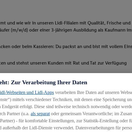
 und wie wir in unseren Lidl-Filialen mit Qualität, Frische und 
ufer (m/w/d) oder einer 3-jährigen Ausbildung als Kaufmann im
ken oder beim Kassieren: Du packst an und bist mit vollem Eins
ten und stehst unseren Kunden mit Rat und Tat zur Verfügung
m Einzelhandel (m/w/d) entscheidest, lernst du, wie man Personal
eht: Zur Verarbeitung Ihrer Daten
Lidl-Webseiten und Lidl-Apps
verarbeiten Ihre Daten auf unseren Webs
Schulungen und spannenden Azubi-Projekten teil
ste“) mittels verschiedener Techniken, mit denen eine Speicherung und
 Endgerät erfolgt. Diese sind teilweise technisch notwendig oder werde
ch Partner (u.a.
als separat
oder gemeinsam Verantwortliche; im Zus
Partner) - für komfortable Einstellungen, zur Statistik-Erstellung oder fü
 außerhalb der Lidl-Dienste verwendet. Datenverarbeitungen für perso