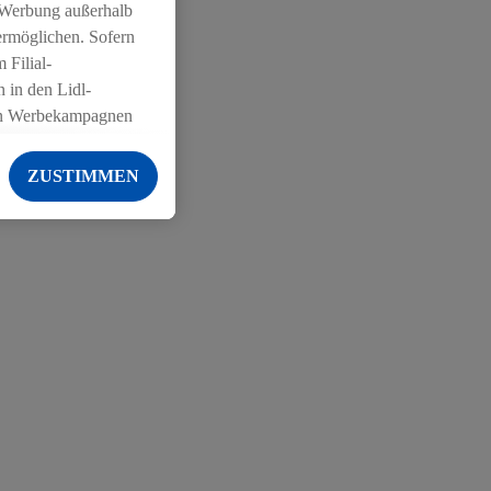
 Werbung außerhalb
ermöglichen. Sofern
 Filial-
 in den Lidl-
on Werbekampagnen
 anderen Diensten
ZUSTIMMEN
ng der Lidl-Dienste,
er Geschlecht -
g einschließlich dem
von Zielgruppen
erarbeitungen auch
on Angeboten sowie
ich in Ihr
ail-Adresse von uns
 um daraus eine
 sogleich
zu erkennen und