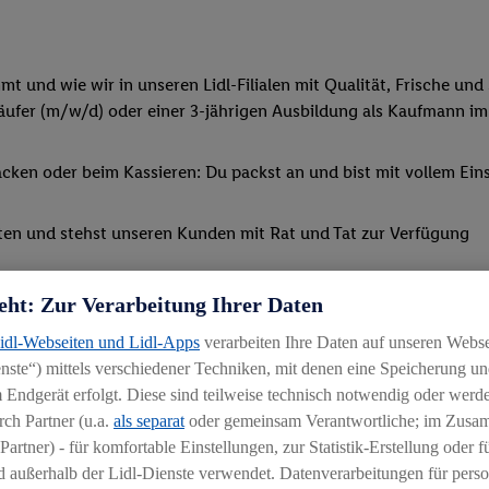
 und wie wir in unseren Lidl-Filialen mit Qualität, Frische und 
ufer (m/w/d) oder einer 3-jährigen Ausbildung als Kaufmann im
ken oder beim Kassieren: Du packst an und bist mit vollem Eins
ten und stehst unseren Kunden mit Rat und Tat zur Verfügung
m Einzelhandel (m/w/d) entscheidest, lernst du, wie man Personal
eht: Zur Verarbeitung Ihrer Daten
Lidl-Webseiten und Lidl-Apps
verarbeiten Ihre Daten auf unseren Webs
Schulungen und spannenden Azubi-Projekten teil
ste“) mittels verschiedener Techniken, mit denen eine Speicherung und
 Endgerät erfolgt. Diese sind teilweise technisch notwendig oder werde
ch Partner (u.a.
als separat
oder gemeinsam Verantwortliche; im Zus
Partner) - für komfortable Einstellungen, zur Statistik-Erstellung oder fü
 außerhalb der Lidl-Dienste verwendet. Datenverarbeitungen für perso