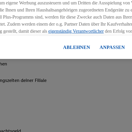
um eigene Werbung auszusteuern und um Dritten die Ausspielung von
 die Ihnen und Ihren Haushaltsangehörigen zugeordneten Endgeräte zu 
dl Plus-Programms sind, werden für diese Zwecke auch Daten aus Ihrem
tet. Zudem werden einem der o.g. Partner Daten über Ihr Kaufverhalten
 gestellt, damit dieser als
eigenständig Verantwortlicher
den Erfolg v
essen kann.
lisierter Werbung basiert auf der Generierung von auch mit Daten von
ABLEHNEN
ANPASSEN
en. Dies umfasst die Zusammenführung von Daten (z.B. über Ihre Nutzu
en Lidl-Diensten, Informationen aus Ihrem Kundenkonto - z.B. Alter od
chen
andortdaten) auch über verschiedene Endgeräte und Lidl-Dienste hinwe
er dem Zugriff auf Informationen auf Ihren Endgeräten zur Erstellung 
ngszeiten deiner Filiale
en). Im Zusammenhang mit dem Ausspielen dieser Werbung erfolgen V
gsmessung der Werbung, zur Zielgruppenforschung, zur Entwicklung v
rung und Optimierung dieser Werbeausspielungen.
ustimmung dazu erteilen und danach ein Lidl Plus-Konto erstellen bzw. s
-Konto einloggen, kann darüber hinaus auch Ihre dort angegebene E-M
wortlichkeit mit einem der oben genannten Partner verwendet werden,
ng zu erstellen (die sogenannte EUID), die wir sodann ähnlich wie die
nung verwenden können, um Sie in von Dritten betriebenen Diensten 
nachtsgeld