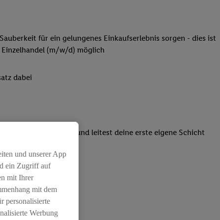
Sauberkeit für ein gelungenes Einkaufserlebnis sorgen - dies ist
 Einzelhandel (m/w/d) möglich
atz dabei
einsatzpläne erstellt und leitest deine erste eigene Schicht
eiten und unserer App
 ein Zugriff auf
n mit Ihrer
ammenhang mit dem
r personalisierte
nalisierte Werbung