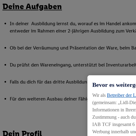
Deine Aufgaben
In deiner Ausbildung lernst du, worauf es im Handel ankommt
entweder im Rahmen einer 2-jährigen Ausbildung zum Verkä
Ob bei der Verräumung und Präsentation der Ware, beim Bac
Du prüfst den Wareneingang, unterstützt bei Inventurarbei
Falls du dich für das dritte Ausbildungsjahr zum Kaufmann i
Bevor es weiterg
Wir als
Betreiber der 
Für den weiteren Ausbau deiner Fähigkeiten nimmst du an 
(gemeinsam: „Lidl-Dien
Informationen in Ihrem
Zustimmung - auch dur
IAB TCF insgesamt
6
Dein Profil
Werbung innerhalb und