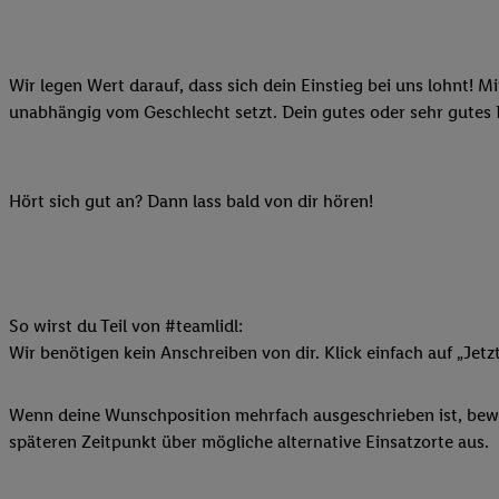
Datenschutzbestimmu
Verwendungszwecke ode
und Funktionen im Ra
Gewährleistung der Si
Wir legen Wert darauf, dass sich dein Einstieg bei uns lohnt! M
Anzeige von Werbung u
unabhängig vom Geschlecht setzt. Dein gutes oder sehr gutes
Verknüpfung verschiede
Messung des Erfolgs 
Technologie für digita
Hört sich gut an? Dann lass bald von dir hören!
Verwendung genauer
oder Zugriff auf I
von Zielgruppen d
reduzierter Daten
So wirst du Teil von #teamlidl:
zur Auswahl person
Wir benötigen kein Anschreiben von dir. Klick einfach auf „Jetz
Liste der Partn
Wenn deine Wunschposition mehrfach ausgeschrieben ist, bewir
späteren Zeitpunkt über mögliche alternative Einsatzorte aus.