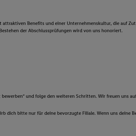
ngen
.
Die Impressen finden Sie hier.
Unter „Anpassen“ können Sie einz
r Partner zulassen; das gilt auch für die nachfolgend schlagwortart
hmen des Einsatzes des IAB TCF für Werbung und Erfolgsmessung:
cherheit, Verhinderung und Aufdeckung von Betrug und Fehlerbehebun
it attraktiven Benefits und einer Unternehmenskultur, die auf Zu
nd Inhalten, Abgleichung und Kombination von Daten aus unterschie
 Bestehen der Abschlussprüfungen wird von uns honoriert.
ner Endgeräte, Identifikation von Geräten anhand automatisch übermit
von Werbekampagnen durch TTD und Nutzung der Telekommunikations
les Marketing, sowie:
 Standortdaten. Erstellung von Profilen für personalisierte Werbung.
nformationen auf einem Endgerät. Entwicklung und Verbesserung der A
urch Statistiken oder Kombinationen von Daten aus verschiedenen Qu
 zur Auswahl von Werbeanzeigen. Messung der Werbeleistung. Verwend
alisierter Werbung.
t bewerben“ und folge den weiteren Schritten. Wir freuen uns auf
er (Lieferanten)
b dich bitte nur für deine bevorzugte Filiale. Wenn uns deine 