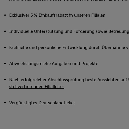
Ihnen personalisierte
auch Ihre in einen Ha
Exklusiver 5 % Einkaufsrabatt in unseren Filialen
Zudem erlauben Sie u
Technologie in den Lid
Individuelle Unterstützung und Förderung sowie Betreuung
Sie verfügbar ist. Wenn
Adresse und einer Kun
werden diese Kennung 
Fachliche und persönliche Entwicklung durch Übernahme 
Lidl-Diensten zu erfas
werden, die von Dritte
Abwechslungsreiche Aufgaben und Projekte
können Ihre Einwilligu
Möglichkeit, Ihre Einw
Nach erfolgreicher Abschlussprüfung beste Aussichten auf
(„consenthub“)
oder üb
stellvertretenden Filialleiter
Marketing“ am unteren 
finden Sie in den
Date
Durch einen Klick auf
Vergünstigtes Deutschlandticket
Klick auf „Zustimmen“
sämtlicher genannten P
Ihre Einwilligung jede