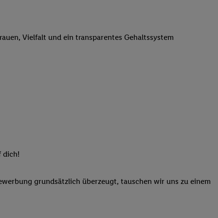
elne
ig benannten Zwecke
g, Bereitstellung und
trauen, Vielfalt und ein transparentes Gehaltssystem
dlichen Quellen,
telter Informationen,
-basierten Utiq-
 Speichern von
ngebote. Analyse
ellen. Verwendung
ung von Profilen
 dich!
Bewerbung grundsätzlich überzeugt, tauschen wir uns zu einem