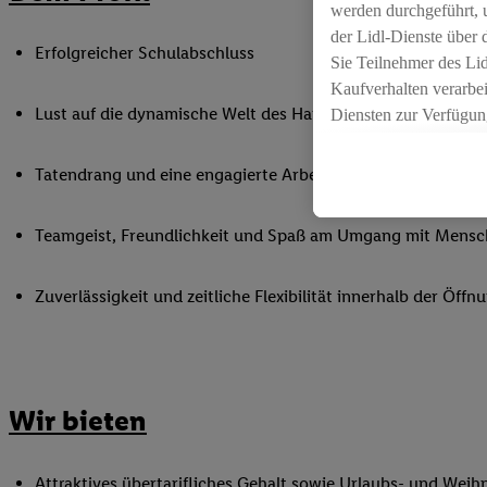
werden durchgeführt, 
der Lidl-Dienste über
Erfolgreicher Schulabschluss
Sie Teilnehmer des Li
Kaufverhalten verarbei
Lust auf die dynamische Welt des Handels
Diensten zur Verfügung
seiner Auftraggeber m
Die Erstellung persona
Tatendrang und eine engagierte Arbeitsweise
angereicherten Profil
Ihr Kaufverhalten in d
Teamgeist, Freundlichkeit und Spaß am Umgang mit Mens
sowie Ihre genauen St
Speichern von und/ od
Zuverlässigkeit und zeitliche Flexibilität innerhalb der Öffnu
(sogenannten Segment
zur Leistungs-/ Erfol
zur technischen Siche
Sofern Sie hier Ihre Z
bestehendes Lidl Plus
Wir bieten
in gemeinsamer Verant
spezielle Online-Kennu
beschriebene Utiq-Ken
Attraktives übertarifliches Gehalt sowie Urlaubs- und Weih