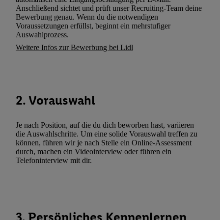
Verarbeitungen zu sämtlichen vorgenannten Zwecken unter Einbi
Anschließend sichtet und prüft unser Recruiting-Team deine
genannten Partner zu. Weitere Informationen, auch zur Speicherd
Bewerbung genau. Wenn du die notwendigen
Voraussetzungen erfüllst, beginnt ein mehrstufiger
und zu Ihrem Recht, Ihre Einwilligung jederzeit mit Wirkung für 
Auswahlprozess.
widerrufen, finden Sie in unseren
Datenschutzbestimmungen
.
Die
Weitere Infos zur Bewerbung bei Lidl
Sie hier.
Unter „Anpassen“ können Sie einzelne Verwendungszwe
zulassen; das gilt auch für die nachfolgend schlagwortartig bena
Funktionen im Rahmen des Einsatzes des IAB TCF für Werbung
Erfolgsmessung:
2. Vorauswahl
Gewährleistung der Sicherheit, Verhinderung und Aufdeckung v
Fehlerbehebung, Bereitstellung und Anzeige von Werbung und In
Abgleichung und Kombination von Daten aus unterschiedlichen 
Je nach Position, auf die du dich beworben hast, variieren
Verknüpfung verschiedener Endgeräte, Identifikation von Geräte
die Auswahlschritte. Um eine solide Vorauswahl treffen zu
können, führen wir je nach Stelle ein Online-Assessment
automatisch übermittelter Informationen, Messung des Erfolgs vo
durch, machen ein Videointerview oder führen ein
Werbekampagnen durch TTD und Nutzung der Telekommunikatio
Telefoninterview mit dir.
Utiq-Technologie für digitales Marketing, sowie:
Verwendung genauer Standortdaten. Erstellung von Profilen für 
Werbung. Speichern von oder Zugriff auf Informationen auf ei
Entwicklung und Verbesserung der Angebote. Analyse von Zie
3. Persönliches Kennenlernen
Statistiken oder Kombinationen von Daten aus verschiedenen Q