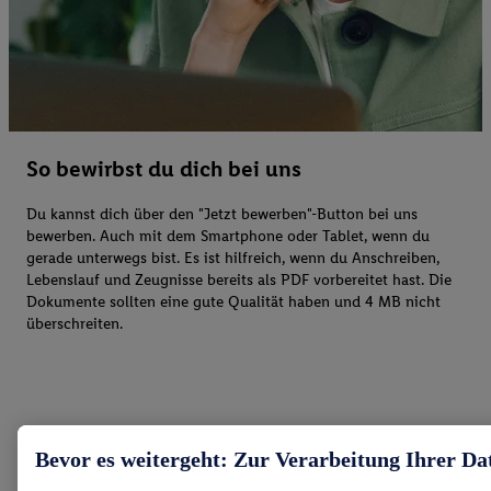
So bewirbst du dich bei uns
Du kannst dich über den "Jetzt bewerben"-Button bei uns
bewerben. Auch mit dem Smartphone oder Tablet, wenn du
gerade unterwegs bist. Es ist hilfreich, wenn du Anschreiben,
Lebenslauf und Zeugnisse bereits als PDF vorbereitet hast. Die
Dokumente sollten eine gute Qualität haben und 4 MB nicht
überschreiten.
Bevor es weitergeht: Zur Verarbeitung Ihrer Da