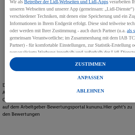
Wir als
Betreiber der Lidl-Webseiten und Lidl-Apps
verarbeiten I
unseren Webseiten und unserer App (gemeinsam: „Lidl-Dienste“) 
verschiedener Techniken, mit denen eine Speicherung und ein Zug
Informationen in Ihrem Endgerät erfolgt. Diese sind teilweise te
oder werden mit Ihrer Zustimmung - auch durch Partner (u.a.
als 
gemeinsam Verantwortliche; im Zusammenhang mit dem IAB TC
Partner) - für komfortable Einstellungen, zur Statistik-Erstellung o
personalisierte Werbung innerhalb und außerhalb der Lidl-Dienst
Datenverarbeitungen für personalisierte Werbung werden durchge
ZUSTIMMEN
Werbung auszusteuern und um Dritten die Ausspielung von Werb
Lidl-Dienste über die Ihnen und Ihren Haushaltsangehörigen zug
ANPASSEN
Endgeräte zu ermöglichen. Sofern Sie Teilnehmer des Lidl Plus-
Die Bewertungen von aktuellen und ehemaligen Mitarbeitern,
werden für diese Zwecke auch Daten aus Ihrem Filial-Kaufverhalte
ABLEHNEN
Azubis und externen Bewerbern haben uns zu einer Top
Zudem werden einem der o.g. Partner Daten über Ihr Kaufverhalte
Company gemacht. Wir freuen uns über unseren guten Score
Diensten zur Verfügung gestellt, damit dieser als
eigenständig Ver
auf dem Arbeitgeber-Bewertungsportal kununu.Hier geht's zu
Erfolg von Werbekampagnen seiner Auftraggeber messen kann.
den Bewertungen
Die Erstellung personalisierter Werbung basiert auf der Generier
Daten von anderen Diensten angereicherten Profilen. Dies umfasst
Zusammenführung von Daten (z.B. über Ihre Nutzung der Lidl-Di