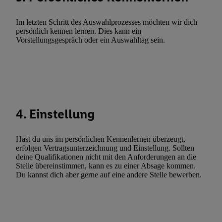
Verwendung reduzierter Daten zur Auswahl von Werbeanzeige
Im letzten Schritt des Auswahlprozesses möchten wir dich
Werbeleistung. Verwendung von Profilen zur Auswahl personali
persönlich kennen lernen. Dies kann ein
Werbung.
Vorstellungsgespräch oder ein Auswahltag sein.
Liste der Partner (Lieferanten)
4. Einstellung
Hast du uns im persönlichen Kennenlernen überzeugt,
erfolgen Vertragsunterzeichnung und Einstellung. Sollten
deine Qualifikationen nicht mit den Anforderungen an die
Stelle übereinstimmen, kann es zu einer Absage kommen.
Du kannst dich aber gerne auf eine andere Stelle bewerben.