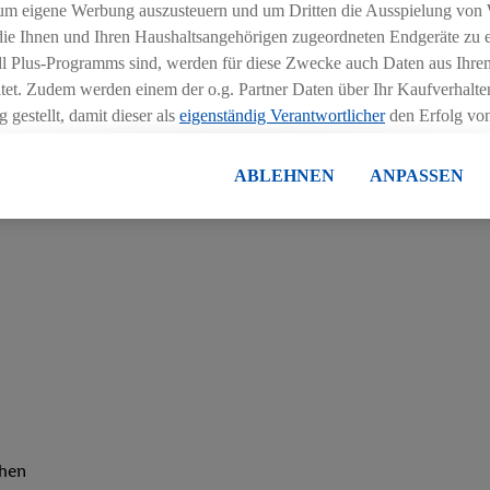
um eigene Werbung auszusteuern und um Dritten die Ausspielung von
 die Ihnen und Ihren Haushaltsangehörigen zugeordneten Endgeräte zu 
m Einzelhandel (m/w/d) entscheidest, lernst du, wie man Personal
dl Plus-Programms sind, werden für diese Zwecke auch Daten aus Ihrem
tet. Zudem werden einem der o.g. Partner Daten über Ihr Kaufverhalten
Schulungen und spannenden Azubi-Projekten teil
 gestellt, damit dieser als
eigenständig Verantwortlicher
den Erfolg v
essen kann.
lisierter Werbung basiert auf der Generierung von auch mit Daten von
ABLEHNEN
ANPASSEN
en. Dies umfasst die Zusammenführung von Daten (z.B. über Ihre Nutzu
en Lidl-Diensten, Informationen aus Ihrem Kundenkonto - z.B. Alter od
andortdaten) auch über verschiedene Endgeräte und Lidl-Dienste hinwe
er dem Zugriff auf Informationen auf Ihren Endgeräten zur Erstellung 
en). Im Zusammenhang mit dem Ausspielen dieser Werbung erfolgen V
gsmessung der Werbung, zur Zielgruppenforschung, zur Entwicklung v
rung und Optimierung dieser Werbeausspielungen.
ustimmung dazu erteilen und danach ein Lidl Plus-Konto erstellen bzw. s
-Konto einloggen, kann darüber hinaus auch Ihre dort angegebene E-M
wortlichkeit mit einem der oben genannten Partner verwendet werden,
ng zu erstellen (die sogenannte EUID), die wir sodann ähnlich wie die
chen
nung verwenden können, um Sie in von Dritten betriebenen Diensten 