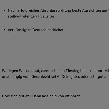
Datenschutzbestimmu
Verwendungszwecke ode
Nach erfolgreicher Abschlussprüfung beste Aussichten auf
und Funktionen im Ra
stellvertretenden Filialleiter
Gewährleistung der Si
Anzeige von Werbung u
Vergünstigtes Deutschlandticket
Verknüpfung verschiede
Messung des Erfolgs 
Technologie für digita
Verwendung genauer
oder Zugriff auf I
von Zielgruppen d
reduzierter Daten
Wir legen Wert darauf, dass sich dein Einstieg bei uns lohnt! M
zur Auswahl person
unabhängig vom Geschlecht setzt. Dein gutes oder sehr gutes
Liste der Partn
Hört sich gut an? Dann lass bald von dir hören!