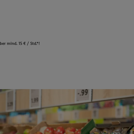
er mind. 15 € / Std.*!