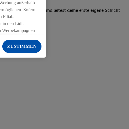
 Werbung außerhalb
ermöglichen. Sofern
einsatzpläne erstellt und leitest deine erste eigene Schicht
 Filial-
 in den Lidl-
on Werbekampagnen
 anderen Diensten
ZUSTIMMEN
ng der Lidl-Dienste,
er Geschlecht -
g einschließlich dem
von Zielgruppen
erarbeitungen auch
on Angeboten sowie
ich in Ihr
ail-Adresse von uns
 um daraus eine
 sogleich
zu erkennen und