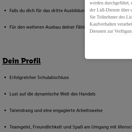
werden durchgeführt, 
der Lidl-Dienste über
Falls du dich für das dritte Ausbildungsjahr zum Kaufmann i
Sie Teilnehmer des Li
Kaufverhalten verarbei
Für den weiteren Ausbau deiner Fähigkeiten nimmst du an 
Diensten zur Verfügung
seiner Auftraggeber m
Die Erstellung persona
angereicherten Profil
Dein Profil
Ihr Kaufverhalten in d
sowie Ihre genauen St
Speichern von und/ od
Erfolgreicher Schulabschluss
(sogenannten Segment
zur Leistungs-/ Erfol
Lust auf die dynamische Welt des Handels
zur technischen Siche
Sofern Sie hier Ihre Z
bestehendes Lidl Plus
Tatendrang und eine engagierte Arbeitsweise
in gemeinsamer Verant
spezielle Online-Kennu
Teamgeist, Freundlichkeit und Spaß am Umgang mit Mens
beschriebene Utiq-Ken