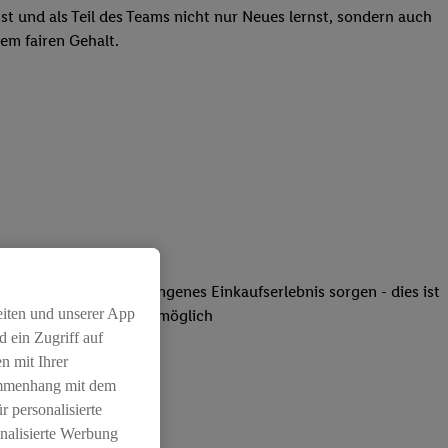
st und als Teil des Teams nicht nur Neues lernst, sondern auch
em fairen Gehalt.
Sauberkeit für ein gelungenes Einkaufserlebnis sorgen - dies ist
eiten und unserer App
 Einzelhandel (m/w/d) möglich
 ein Zugriff auf
n mit Ihrer
atz dabei
ammenhang mit dem
r personalisierte
nalisierte Werbung