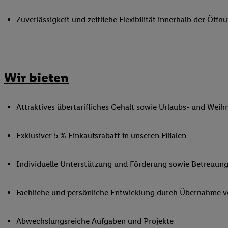
Ihnen personalisierte
Zuverlässigkeit und zeitliche Flexibilität innerhalb der Öffnu
auch Ihre in einen Ha
Zudem erlauben Sie u
Technologie in den Lid
Sie verfügbar ist. Wenn
Adresse und einer Kun
Wir bieten
werden diese Kennung 
Lidl-Diensten zu erfas
Attraktives übertarifliches Gehalt sowie Urlaubs- und Weih
werden, die von Dritte
können Ihre Einwilligu
Möglichkeit, Ihre Einw
Exklusiver 5 % Einkaufsrabatt in unseren Filialen
(„consenthub“)
oder üb
Marketing“ am unteren 
Individuelle Unterstützung und Förderung sowie Betreuung
finden Sie in den
Date
Durch einen Klick auf
Fachliche und persönliche Entwicklung durch Übernahme 
Klick auf „Zustimmen“
sämtlicher genannten P
Ihre Einwilligung jede
Abwechslungsreiche Aufgaben und Projekte