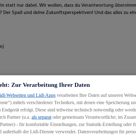
rin statt nur dabei. Wir wollen, dass du Verantwortung übernimm
? Der Spaß und deine Zukunftsperspektiven! Und das alles zu ein
n)
eht: Zur Verarbeitung Ihrer Daten
 und wie wir in unseren Lidl-Filialen mit Qualität, Frische und 
Lidl-Webseiten und Lidl-Apps
verarbeiten Ihre Daten auf unseren Webs
ufer (m/w/d) oder einer 3-jährigen Ausbildung als Kaufmann im
ste“) mittels verschiedener Techniken, mit denen eine Speicherung und
 Endgerät erfolgt. Diese sind teilweise technisch notwendig oder werde
ken oder beim Kassieren: Du packst an und bist mit vollem Eins
ch Partner (u.a.
als separat
oder gemeinsam Verantwortliche; im Zus
Partner) - für komfortable Einstellungen, zur Statistik-Erstellung oder fü
ten und stehst unseren Kunden mit Rat und Tat zur Verfügung
 außerhalb der Lidl-Dienste verwendet. Datenverarbeitungen für perso