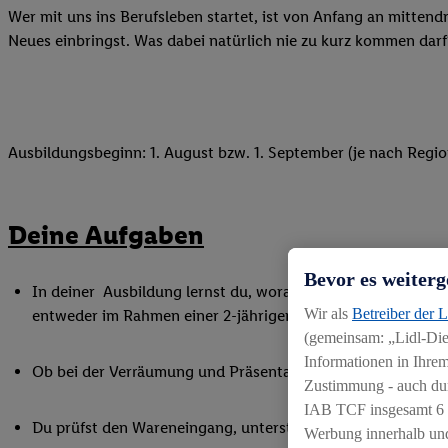
Wer mit uns ins Berufsleben startet, ist von Anfang an mittend
Neues einbringst. Was dabei natürlich nie zu kurz kommen darf
Ausbildungsbeginn: 1. August bzw. 1. September (je nach Regio
Deine Aufgaben
Bevor es weiterg
In deiner Ausbildung lernst du, worauf es im Handel ankommt
Wir als
Betreiber der 
entweder im Rahmen einer 2-jährigen Ausbildung zum Verkä
(gemeinsam: „Lidl-Dien
Informationen in Ihrem
Ob bei der Verräumung und Präsentation der Ware, beim Bac
Zustimmung - auch dur
IAB TCF insgesamt
6
Du prüfst den Wareneingang, unterstützt bei Inventurarbei
Werbung innerhalb und