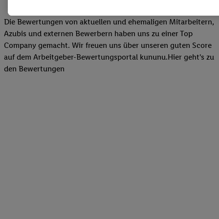
Zudem werden einem der o.g. Partner Daten über Ihr Kaufverhalte
Diensten zur Verfügung gestellt, damit dieser als
eigenständig Ver
Die Bewertungen von aktuellen und ehemaligen Mitarbeitern,
Erfolg von Werbekampagnen seiner Auftraggeber messen kann.
Azubis und externen Bewerbern haben uns zu einer Top
Die Erstellung personalisierter Werbung basiert auf der Generier
Company gemacht. Wir freuen uns über unseren guten Score
Daten von anderen Diensten angereicherten Profilen. Dies umfasst
auf dem Arbeitgeber-Bewertungsportal kununu.Hier geht's zu
Zusammenführung von Daten (z.B. über Ihre Nutzung der Lidl-Di
den Bewertungen
Kaufverhalten in den Lidl-Diensten, Informationen aus Ihrem Ku
Alter oder Geschlecht - sowie Ihre genauen Standortdaten) auch 
Endgeräte und Lidl-Dienste hinweg einschließlich dem Speichern
dem Zugriff auf Informationen auf Ihren Endgeräten zur Erstellu
Zielgruppen (sogenannten Segmenten). Im Zusammenhang mit d
dieser Werbung erfolgen Verarbeitungen auch zur Leistungs-/ Er
Werbung, zur Zielgruppenforschung, zur Entwicklung von Angeb
technischen Sicherung und Optimierung dieser Werbeausspielung
Sofern Sie hier Ihre Zustimmung dazu erteilen und danach ein Li
erstellen bzw. sich in Ihr bestehendes Lidl Plus-Konto einloggen,
hinaus auch Ihre dort angegebene E-Mail-Adresse von uns in ge
Verantwortlichkeit mit einem der oben genannten Partner verwen
daraus eine spezielle Online-Kennung zu erstellen (die sogenannt