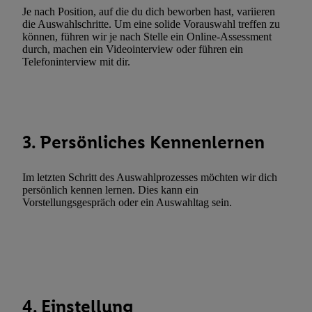
Werbekampagnen durch TTD und Nutzung der Telekommunikatio
Je nach Position, auf die du dich beworben hast, variieren
Utiq-Technologie für digitales Marketing, sowie:
die Auswahlschritte. Um eine solide Vorauswahl treffen zu
können, führen wir je nach Stelle ein Online-Assessment
Verwendung genauer Standortdaten. Erstellung von Profilen für 
durch, machen ein Videointerview oder führen ein
Telefoninterview mit dir.
Werbung. Speichern von oder Zugriff auf Informationen auf ei
Entwicklung und Verbesserung der Angebote. Analyse von Zie
Statistiken oder Kombinationen von Daten aus verschiedenen Q
Verwendung reduzierter Daten zur Auswahl von Werbeanzeige
Werbeleistung. Verwendung von Profilen zur Auswahl personali
3. Persönliches Kennenlernen
Werbung.
Liste der Partner (Lieferanten)
Im letzten Schritt des Auswahlprozesses möchten wir dich
persönlich kennen lernen. Dies kann ein
Vorstellungsgespräch oder ein Auswahltag sein.
4. Einstellung