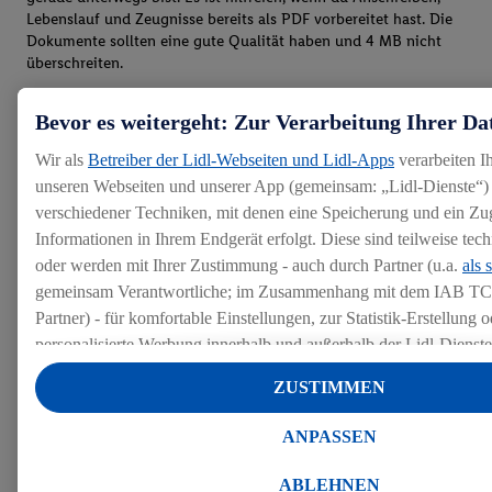
Lebenslauf und Zeugnisse bereits als PDF vorbereitet hast. Die
Dokumente sollten eine gute Qualität haben und 4 MB nicht
überschreiten.
Bevor es weitergeht: Zur Verarbeitung Ihrer Da
Wir als
Betreiber der Lidl-Webseiten und Lidl-Apps
verarbeiten I
unseren Webseiten und unserer App (gemeinsam: „Lidl-Dienste“) 
verschiedener Techniken, mit denen eine Speicherung und ein Zug
Informationen in Ihrem Endgerät erfolgt. Diese sind teilweise te
oder werden mit Ihrer Zustimmung - auch durch Partner (u.a.
als 
gemeinsam Verantwortliche; im Zusammenhang mit dem IAB TC
Partner) - für komfortable Einstellungen, zur Statistik-Erstellung o
personalisierte Werbung innerhalb und außerhalb der Lidl-Dienst
Datenverarbeitungen für personalisierte Werbung werden durchge
ZUSTIMMEN
Werbung auszusteuern und um Dritten die Ausspielung von Werb
Lidl-Dienste über die Ihnen und Ihren Haushaltsangehörigen zug
ANPASSEN
Endgeräte zu ermöglichen. Sofern Sie Teilnehmer des Lidl Plus-
werden für diese Zwecke auch Daten aus Ihrem Filial-Kaufverhalte
ABLEHNEN